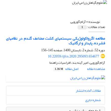
نویسنده =
آرام گورویی
تعداد مقالات:
1
مطالعه اگرواکولوژیکی سیستم‏های کشت مضاعف گندم در نظام‏های
فشرده، پایدار و ارگانیک
دوره 52، شماره 2، تابستان 1400، صفحه
145-156
10.22059/ijfcs.2020.295093.654677
آرام گورویی، امیر آینه بند، افراسیات راهنما
مشاهده مقاله
اصل مقاله
1.36 M
مقالات آماده انتشار
شماره جاری
شماره‌های پیشین نشریه