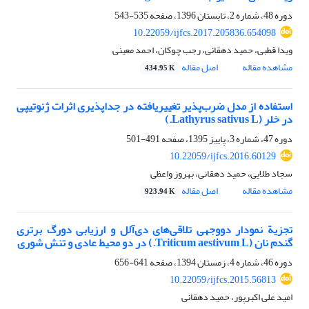
دوره 48، شماره 2، تابستان 1396، صفحه
535-543
10.22059/ijfcs.2017.205836.654098
ویدا قطبی، حمید دهقانی، رجب چوکان، احمد معینی
مشاهده مقاله
اصل مقاله
434.95 K
استفاده از مدل ضرب‌پذیر تغییریافته در جدا‏پذیری اثرات ژنوتیپی
در خلر (Lathyrus sativus L.)
دوره 47، شماره 3، پاییز 1395، صفحه
491-501
10.22059/ijfcs.2016.60129
سجاد طلایی، حمید دهقانی، بهروز واعظی
مشاهده مقاله
اصل مقاله
923.94 K
تجزیة نمودار دووجهی تلاقی‌های دی‌آلل و ارزیابی دورگ برتری
گندم نان (Triticum aestivum L.) در دو محیط عادی و تنش شوری
دوره 46، شماره 4، زمستان 1394، صفحه
641-656
10.22059/ijfcs.2015.56813
امید علی اکبرپور، حمید دهقانی