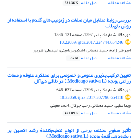
مشاهده مقاله
اصل مقاله
531.36 K
بررسی روابط متقابل میان صفات در ژنوتیپ‌های گندم با استفاده از
روش بای‌پلات
دوره 49، شماره 3، پاییز 1397، صفحه
121-1336
10.22059/ijfcs.2017.224744.654246
امیر قلی زاده، حمید دهقانی، اشکبوس امینی، امیدعلی اکبرپور
مشاهده مقاله
اصل مقاله
1.57 M
تعیین ترکیب‌پذیری عمومی و خصوصی برای عملکرد علوفه و صفات
زراعی یونجه (Medicago sativa L.) در تلاقی دی‌آلل
دوره 48، شماره 3، پاییز 1396، صفحه
637-646
10.22059/ijfcs.2017.207796.654118
ویدا قطبی، حمید دهقانی، رجب چوکان، احمد معینی
مشاهده مقاله
اصل مقاله
471.89 K
تأثیر سطوح مختلف برخی از انواع تنظیم‌کنندۀ رشد اکسین بر
ریشه‌دهی قلمۀ یونجه (Medicago sativa L.)