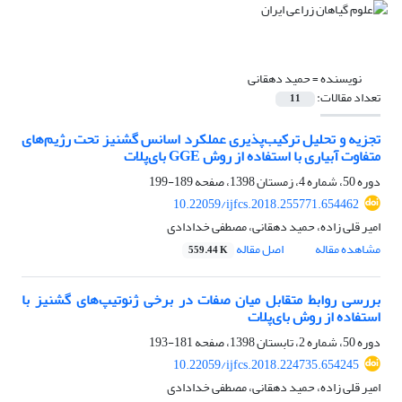
نویسنده =
حمید دهقانی
تعداد مقالات:
11
تجزیه و تحلیل ترکیب‌پذیری عملکرد اسانس گشنیز تحت رژیم‌های
متفاوت آبیاری با استفاده از روش GGE بای‌پلات
دوره 50، شماره 4، زمستان 1398، صفحه
189-199
10.22059/ijfcs.2018.255771.654462
امیر قلی زاده، حمید دهقانی، مصطفی خدادادی
مشاهده مقاله
اصل مقاله
559.44 K
بررسی روابط متقابل میان صفات در برخی ژنوتیپ‌های گشنیز با
استفاده از روش بای‌پلات
دوره 50، شماره 2، تابستان 1398، صفحه
181-193
10.22059/ijfcs.2018.224735.654245
امیر قلی زاده، حمید دهقانی، مصطفی خدادادی