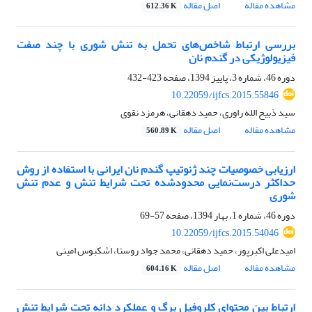
مشاهده مقاله
اصل مقاله
612.36 K
بررسی ارتباط شاخص‌های تحمل به تنش شوری با چند صفت
فیزیولوژیکی در گندم نان
دوره 46، شماره 3، پاییز 1394، صفحه
423-432
10.22059/ijfcs.2015.55846
سید ذبیح الله راوری، حمید دهقانی، هرمزد نقوی
مشاهده مقاله
اصل مقاله
560.89 K
ارزیابی خصوصیات چند ژنوتیپ‌ گندم نان ایرانی با استفاده از روش
حداکثر درست‌نمایی محدودشده تحت شرایط تنش و عدم تنش
شوری
دوره 46، شماره 1، بهار 1394، صفحه
57-69
10.22059/ijfcs.2015.54046
امیدعلی اکبرپور، حمید دهقانی، محمد جواد روستا، اشکبوس امینی
مشاهده مقاله
اصل مقاله
604.16 K
ارتباط بین محتوای کلروفیل برگ و عملکرد دانه تحت شرایط تنش