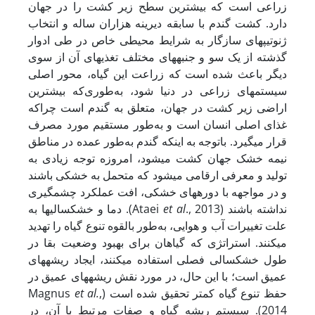
زراعی است که بیشترین سطح زیر کشت را در جهان
دارد. کشت گندم با سابقه دیرینه هزاران ساله و انتخاب
ژنوتیپ­های سازگار به شرایط محیطی خاص در طی ادوار
گذشته از یک سو و جنبه­های مختلف تغذیه­ای آن از سوی
دیگر باعث شده است که زراعت این گیاه، محور اصلی
سیستم­های زراعی در دنیا شود، به‌طوری‌که بیشترین
اراضی زیر کشت در جهان، متعلق به گندم است چراکه
غذای اصلی انسان است و به‌طور مستقیم مورد مصرف
قرار می­گیرد. باتوجه به اینکه گندم به‌طور عمده در مناطق
نیمه خشک جهان کشت می­شود، امروزه توجه زیادی به
تولید و معرفی ارقامی می­شود که متحمل به خشکی باشند
و در مواجهه با دوره­های خشکی، افت عملکرد چشمگیری
., 2013). دما و خشکسالی­ها به
et al
نداشته باشند (Ataei
علت تغییرات آب و هوایی، به‌طور بالقوه تنوع گیاه را تهدید
می­کنند. استراتژی که گیاهان برای بهبود وضعیت بقا در
طول خشکسالی فصلی استفاده می­کنند، ایجاد ریشه­های
عمیق است؛ با این حال، در مورد نقش ریشه­های عمیق در
et al.
,
حفظ تنوع گیاه کمتر تحقیق شده است (Magnus
2014). ﺳﻴﺴﺘﻢ رﻳﺸﻪ ﮔﻴﺎه و ﺻﻔﺎت ﻣﺮﺗﺒﻂ ﺑﺎ آن، در