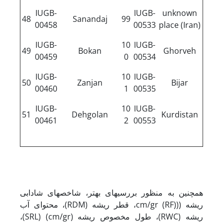
IUGB-
IUGB-
unknown
48
Sanandaj
99
00458
00533
place (Iran)
IUGB-
10
IUGB-
49
Bokan
Ghorveh
00459
0
00534
IUGB-
10
IUGB-
50
Zanjan
Bijar
00460
1
00535
IUGB-
10
IUGB-
51
Dehgolan
Kurdistan
00461
2
00553
همچنین به منظور بررسی­های بهتر، شاخص­های شادابی
ریشه ((cm/gr (RF)، قطر ریشه (RDM)، محتوای آب
ریشه (RWC)، طول مخصوص ریشه (cm/gr) (SRL)،