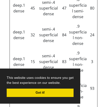
4.semi-
1.deep
superficia
45
superficial
47
80
dense
l semi-
dense
dense
9.
4.semi-
1.deep
superficia
32
superficial
84
24
dense
l non-
dense
dense
9.
4.semi-
1.deep
superficia
15
superficial
83
3
dense
l non-
dense
dense
This website uses cookies to ensure you get
9.
4.semi-
the best experience on our website.
1.deep
superficia
20
superficial
64
93
dense
l non-
Got it!
dense
dense
9.