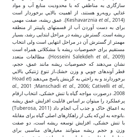
ﺳﺎزﮔﺎری ﺑﻪ ﻣﻨﺎﻃﻘﻲ ﻛﻪ با ﻣﺤﺪودﻳﺖ ﻣﻨﺎﺑﻊ آب و ﻣﻮاد
ﻏﺬاﻳﻲ روبه‌رو هستند، از اﻫﻤﻴﺖ ﺑﺎﻻﻳﻲ ﺑﺮﺧﻮردار اﺳﺖ
., 2014). عمق ریشه، صفت مهمی
et al
(Keshavarznia
برای به دست آوردن آب از قسمت­های پایین­تر از منطقه
ریشه است. گسترش ریشه در مراحل ابتدایی رشد، بسیار
مهم­تر از گسترش آن در مراحل انتهایی است ولی انتخاب
مستقیم برای خصوصیات ریشه با مشکلاتی همراه است
., 2009). ﻣﻄﺎﻟﻌﺎت ﻣﺘﻌﺪد
et al
(Hosseini Salekdeh
ﻧﺸﺎن ﻣﻲدﻫﻨﺪ ﻛﻪ ﺧﺼﻮﺻﻴﺎت رﻳﺸﻪ ﻣﺎﻧﻨﺪ ﻋﻤﻖ، ﺣﺠﻢ،
ﻗﻄﺮ آوﻧﺪﻫﺎی ﭼﻮﺑﻲ و وزن ﺧﺸﻚ،از ﺗﻨﻮع ژﻧﺘﻴﻜﻲ ﺑﺎﻻﻳﻲ
et
ﺑﺮﺧﻮردارﻧﺪ و ﺑﻪ راﺣﺘﻲ ﺑﻪ ﮔﺰﻳﻨﺶ ﭘﺎﺳﺦ ﻣﻲدﻫﻨﺪ (Hoad
al.
, 2001 ;Manschadi
et al
., 2006; Cativelli
et al.,
2008. درصورت مواجه گیاه با تنش خشکی، انتخاب ارقام
پرعملکرد را می­توان بر اساس قابلیت افزایش عمق ریشه
به اعماق خاک و جذب آب انجام داد (Tuberosa, 2011)
.باتوجه به این‌که یکی از راهکارهای اصلی گیاه برای مقابله
با تنش خشکی، افزایش توسعه ریشه است، دو صفت
وزن و حجم ریشه می­توانند معیارهای مناسبی برای