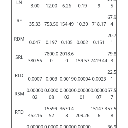
LN
3.00
12.00
6.26
0.19
9
5
67.9
RF
35.33
753.50
154.49
10.39
718.17
4
20.7
RDM
0.047
0.197
0.105
0.002
0.151
1
7800.0
2018.6
79.8
SRL
380.56
0
0
159.57
7419.44
3
22.5
RLD
0.0007
0.003
0.0019
0.00004
0.0023
1
0.00000
0.0000
0.0000
0.00000
0.00000
57.5
RSM
02
08
02
01
07
7
15599.
3670.4
15147.3
57.5
RTD
452.16
52
8
209.26
6
8
0.00000
0.0000
0.0000
0.00000
36.9