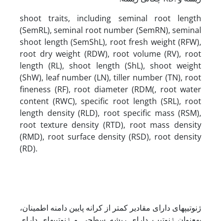
shoot traits, including seminal root length
(SemRL), seminal root number (SemRN), seminal
shoot length (SemShL), root fresh weight (RFW),
root dry weight (RDW), root volume (RV), root
length (RL), shoot length (ShL), shoot weight
(ShW), leaf number (LN), tiller number (TN), root
fineness (RF), root diameter (RDM(, root water
content (RWC), specific root length (SRL), root
length density (RLD), root specific mass (RSM),
root texture density (RTD), root mass density
(RMD), root surface density (RSD), root density
(RD).
ژنوتیپ­های دارای مقادیر کمتر از کرانه پایین دامنه اطمینان،
به­عنوان ژنوتیپ­ دارای ریشه سطحی و ژنوتیپ­های دارای