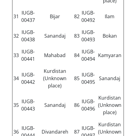
place)
IUGB-
IUGB-
31
Bijar
82
Ilam
00437
00492
IUGB-
IUGB-
32
Sanandaj
83
Bokan
00438
00493
IUGB-
IUGB-
33
Mahabad
84
Kamyaran
00441
00494
Kurdistan
IUGB-
IUGB-
34
(Unknown
85
Sanandaj
00442
00495
place)
Kurdistan
IUGB-
IUGB-
35
Sanandaj
86
(Unknown
00443
00496
place)
Kurdistan
IUGB-
IUGB-
36
Divandareh
87
(Unknown
00444
00497