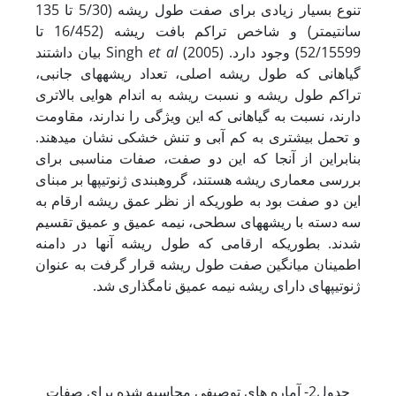
تنوع بسیار زیادی برای صفت طول ریشه (5/30 تا 135
سانتی­متر) و شاخص تراکم بافت ریشه (16/452 تا
(2005) بیان داشتند
et al
52/15599) وجود دارد. Singh
گیاهانی که طول ریشه اصلی، تعداد ریشه­های جانبی،
تراکم طول ریشه و نسبت ریشه به اندام هوایی بالاتری
دارند، نسبت به گیاهانی که این ویژگی را ندارند، مقاومت
و تحمل بیشتری به کم آبی و تنش خشکی نشان می­دهند.
بنابراین از آنجا که این دو صفت، صفات مناسبی برای
بررسی معماری ریشه هستند، گروه­بندی ژنوتیپ­ها بر مبنای
این دو صفت بود به طوریکه از نظر عمق ریشه ارقام به
سه دسته با ریشه­های سطحی، نیمه عمیق و عمیق تقسیم
شدند. بطوریکه ارقامی که طول ریشه آنها در دامنه
اطمینان میانگین صفت طول ریشه قرار گرفت به عنوان
ژنوتیپ­های دارای ریشه نیمه عمیق نام­گذاری شد.
جدول2- آماره­ های توصیفی محاسبه شده برای صفات