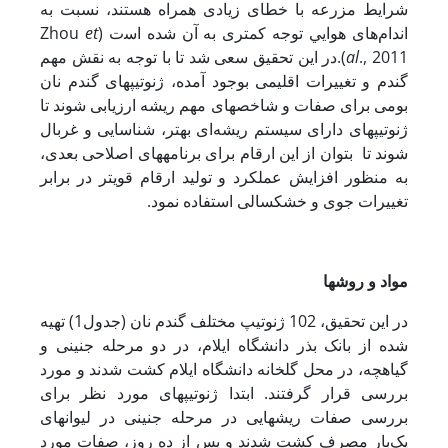
ﺷﺮاﻳﻂ ﻣﺰرﻋﻪ ﺑﺎ ﺧﻄﺎی زﻳﺎدی ﻫﻤﺮاه ﻫﺴﺘﻨﺪ، ﻧﺴﺒﺖ ﺑﻪ
et
اﻧﺪامﻫﺎی ﻫﻮاﻳﻲ ﺗﻮﺟﻪ ﻛﻤﺘﺮی ﺑﻪ آن ﺷﺪه اﺳت (Zhou
., 2011).در این تحقیق سعی شد تا با توجه به نقش مهم
al
گندم و تغییرات اقلیمی بوجود آمده، ژنوتیپ­های گندم نان
بومی برای صفات و شاخص­های مهم ریشه ارزیابی شوند تا
ژنوتیپ­های دارای سیستم ریشه‌ا­ی بهتر، شناسایی و غربال
شوند تا بتوان از این ارقام برای برنامه­های اصلاحی بعدی،
به منظور افزایش عملکرد و تولید ارقام قویتر در برابر
تغییرات جوی و خشکسالی استفاده نمود.
مواد و روش­ها
در این تحقیق، 102 ژنوتیپ مختلف گندم نان (جدول1) تهیه
شده از بانک بذر دانشگاه ایلام، در دو مرحله جنینی و
گیاهچه، در محل گلخانه دانشگاه ایلام کشت شدند و مورد
بررسی قرار گرفتند. ابتدا ژنوتیپ­های مورد نظر برای
بررسی صفات ریشه­ایی در مرحله جنینی در لیوان­های
یک‌بار مصرف کشت شدند و پس از ده روز، صفات مورد