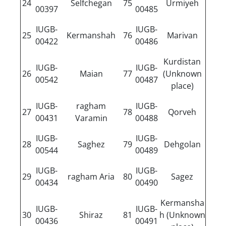
24
Selfchegan
75
Urmiyeh
00397
00485
IUGB-
IUGB-
25
Kermanshah
76
Marivan
00422
00486
Kurdistan
IUGB-
IUGB-
26
Maian
77
(Unknown
00542
00487
place)
IUGB-
ragham
IUGB-
27
78
Qorveh
00431
Varamin
00488
IUGB-
IUGB-
28
Saghez
79
Dehgolan
00544
00489
IUGB-
IUGB-
29
ragham Aria
80
Sagez
00434
00490
Kermansha
IUGB-
IUGB-
30
Shiraz
81
h (Unknown
00436
00491