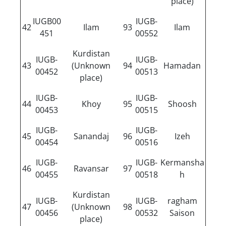
place)
IUGB00
IUGB-
42
Ilam
93
Ilam
451
00552
Kurdistan
IUGB-
IUGB-
43
(Unknown
94
Hamadan
00452
00513
place)
IUGB-
IUGB-
44
Khoy
95
Shoosh
00453
00515
IUGB-
IUGB-
45
Sanandaj
96
Izeh
00454
00516
IUGB-
IUGB-
Kermansha
46
Ravansar
97
00455
00518
h
Kurdistan
IUGB-
IUGB-
ragham
47
(Unknown
98
00456
00532
Saison
place)