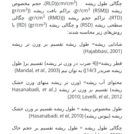
3
چگالی طول ریشه (cm/cm
)(RLD)، حجم مخصوص
3
3
ریشه ((gr/cm
(RSM)، تراکم بافت ریشه ((gr/cm
3
(RTD)، تراکم حجم ریشه ((gr/cm
(RMD)، چگالی
3
سطحی ریشه (RSD) و چگالی ریشه (gr/cm
) (RD) با
روش‌های زیر محاسبه شدند:
شادابی ریشه= طول ریشه تقسیم بر وزن تر ریشه
(Hajabbasi, 2001)
قطر ریشه={(4 ضرب در وزن تر ریشه) تقسیم بر( طول
et al.
, 2003)
ریشه ضربدر 14/3)} به توان نیم (Mandal,
محتوای آب ریشه= (وزن تر ریشه منهای وزن خشک
et al.
,
ریشه) تقسیم بر وزن تر ریشه (Hasanabadi,
2010; Lovelli,
et al.
, 2012)
طول مخصوص ریشه = طول ریشه تقسیم بر وزن خشک
et al
, 2010)
ریشه (بیوس ریشه) (Hasanabadi,
چگالی طول ریشه = طول ریشه تقسیم بر حجم خاک