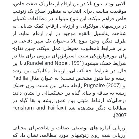
بالایی بودند. تنوع بالا در بین ارقام از نظر یک صفت خاص،
موقعیت مناسبی برای انتخاب به منظور اصلاح یک ژنوتیپ
خاص فراهم می­کند. این تنوع می­تواند در مطالعات تکمیلی
در بررسی­های مولکولی و ارزیابی ارقام، کمک شایانی به
شناخت پتانسیل بالقوه موجود در این ارقام نماید. از
طرف دیگر، وجود تنوع بالا به‌عنوان یک سپر دفاعی در
برابر شرایط نامطلوب محیطی عمل می­کند. چنین تفاوت­
های مورفولوژیکی سبب استراتژی­های بیرونی برای بقا در
شرایط خشک می­شود (Rundel and Nobel, 1991). با این
حال در شرایط خشکسالی، ارتباط مکانیکی بین رشد
ریشه و بقا هنوز مشخص نیست؛ به عنوان مثال Padilla
و Pugnaire (2007) رابطه­ منفی بین نسبت وزن خشک
ریشه به ساقه و بقای گیاه در خشکسالی را نشان دادند
درحالی‌که ارتباط مثبتی بین عمق ریشه و بقا گیاه در
مطالعات دیگر مشاهده شد (Fensham and Fairfax,
2007).
ارزیابی آماره­ های توصیفی صفات و شاخص­های مختلف
ارزیابی شده روی ژنوتیپ­های مورد مطالعه، نشان داد که