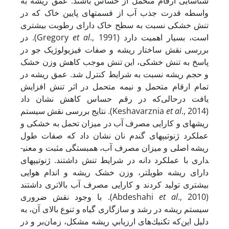
شناسایی ارقام متحمل از حساس باشند. عمق ریشه به
واسطه قدرت جذب آب از قسمت­های پایین خاک که در
تنش خشکی نسبت به سطح خاک دارای رطوبت بیشتری
., 1991). در
et al
است، بسیار اهمیت دارد (Gregory
بررسی نقش ساختار ریشه و صفات فیزیولوژیک جو در
پاسخ به تنش خشکی، این تنش موجب کاهش وزن خشک
و حجم ریشه نسبت به شرایط کنترل شد. عمق ریشه در
تمام ارقام متحمل و نیمه متحمل در اثر تنش افزایش
یافت درحالی‌که در رقم حساس کاهش نشان داد
., 2014). نتایج بررسی نقش سیستم
et al
(Keshavarznia
ریشه­ای و کارایی مصرف آب در میزان تحمل به خشکی و
عملکرد ژنوتیپ­های گندم نان نشان داد که صفات طول
ریشه اصلی و میزان مصرف آب، همبستگی مثبت و معنی­
داری با عملکرد دانه در شرایط تنش داشتند. ژنوتیپ­های
دارای ریشه طویل­تر، وزن خشک ریشه و اندام هوایی
بیشتری تولید کردند و کارایی مصرف آب بالاتری داشتند
., 2010). با وجود ﻧﻘﺶ ﺿﺮوری
et al
(Abdeshahi
ﺳﻴﺴﺘﻢ رﻳﺸﻪ در رﺷﺪ و ﺳﺎزﮔﺎری ﮔﻴﺎه و ﺗﻨﻮع ﺑﺎﻻی آن، به
دلیل این‌که ﺗﻜﻨﻴﻚ­ﻫﺎی ارزﻳﺎﺑﻲ رﻳﺸﻪ ﻣﺸﻜﻞ، زﻣﺎنﺑﺮ و در