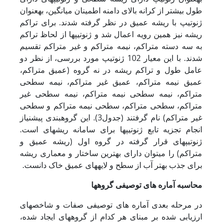
طول بیشتر از کرانه بالای دامنه اطمینان میانگین، به­عنوان
ژنوتیپ با ریشه عمیق در نظر گرفته شدند. برای تراکم
ریشه نیز همین رویه اعمال شد و ژنوتیپ­ها از لحاظ تراکم
به سه دسته متراکم، نیمه ­متراکم و غیر متراکم تقسیم
شدند. با این معیار 102 ژنوتیپ مورد بررسی، از نظر دو
عامل طول و تراکم ریشه در نه گروه (عمیق متراکم،
عمیق نیمه متراکم، عمیق غیر متراکم، نیمه سطحی
متراکم، نیمه سطحی نیمه متراکم، نیمه سطحی غیر
متراکم، سطحی متراکم، سطحی نیمه متراکم و سطحی
غیر متراکم) نام گرفتند (جدول3). این گروه­بندی پیش­نیاز
انجام تجزیه تابع ژنوتیپ­ها برای سامانه ریشه­ای است.
ژنوتیپ­های قرار گرفته در گروه اول (ریشه عمیق و
متراکم) را می­توان دارای بهترین ساختار و معماری ریشه
برای جذب بهتر آب از سطح و لایه­های عمیق خاک دانست.
محاسبه آماره­ های توصیفی گروه­ها
در مرحله بعدی آماره ­های توصیفی صفات و شاخص­های
ارزیابی شده بر مبنای هر کدام از گروه­های ایجاد شده،