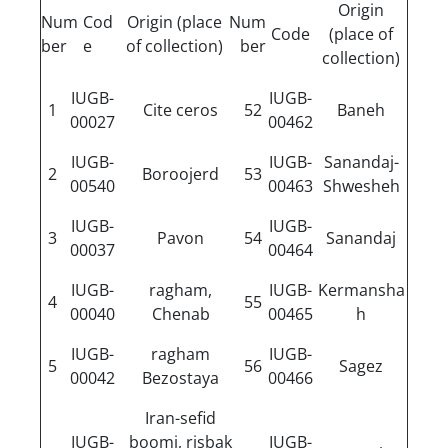
Origin
Num
Cod
Origin (place
Num
Code
(place of
ber
e
of collection)
ber
collection)
IUGB-
IUGB-
1
Cite ceros
52
Baneh
00027
00462
IUGB-
IUGB-
Sanandaj-
2
Boroojerd
53
00540
00463
Shwesheh
IUGB-
IUGB-
3
Pavon
54
Sanandaj
00037
00464
IUGB-
ragham,
IUGB-
Kermansha
4
55
00040
Chenab
00465
h
IUGB-
ragham
IUGB-
5
56
Sagez
00042
Bezostaya
00466
Iran-sefid
IUGB-
boomi, risbak
IUGB-