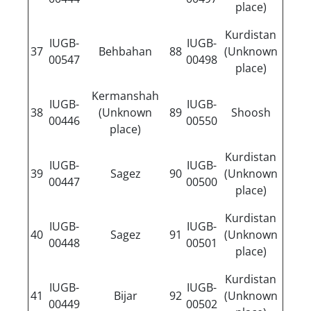
place)
Kurdistan
IUGB-
IUGB-
37
Behbahan
88
(Unknown
00547
00498
place)
Kermanshah
IUGB-
IUGB-
38
(Unknown
89
Shoosh
00446
00550
place)
Kurdistan
IUGB-
IUGB-
39
Sagez
90
(Unknown
00447
00500
place)
Kurdistan
IUGB-
IUGB-
40
Sagez
91
(Unknown
00448
00501
place)
Kurdistan
IUGB-
IUGB-
41
Bijar
92
(Unknown
00449
00502