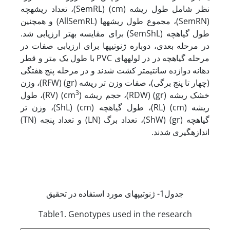
نظر شامل طول ریشه (cm) (SemRL)، تعداد ریشه­چه
(SemRN)، مجموع طول ریشه­ها (AllSemRL) و همچنین
طول گیاهچه (SemShL) برای مقایسه بهتر ارزیابی شد.
در مرحله بعدی، دوباره ژنوتیپ­ها برای ارزیابی صفات در
مرحله گیاهچه در در لوله­های PVC با طول یک متر و قطر
دهانه دوازده سانتی­متر کشت شدند و در مرحله پنج هفتگی
(چهار تا پنج برگی)، صفات وزن تر ریشه (gr) (RFW)، وزن
3
خشک ریشه (gr) (RDW)، حجم ریشه (cm
) (RV)، طول
ریشه (cm) (RL)، طول گیاهچه (cm) (ShL)، وزن تر
گیاهچه (gr) (ShW)، تعداد برگ (LN) و تعداد پنجه (TN)
اندازه­گیری شدند.
جدول1- ژنوتیپ­های مورد استفاده در تحقیق
Table1. Genotypes used in the research