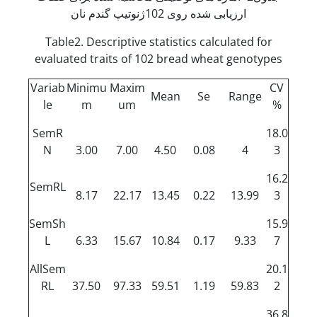
ارزیابی شده روی 102ژنوتیپ گندم نان
Table2. Descriptive statistics calculated for
evaluated traits of 102 bread wheat genotypes
Variab
Minimu
Maxim
CV
Mean
Se
Range
le
m
um
%
SemR
18.0
N
3.00
7.00
4.50
0.08
4
3
16.2
SemRL
8.17
22.17
13.45
0.22
13.99
3
SemSh
15.9
L
6.33
15.67
10.84
0.17
9.33
7
AllSem
20.1
RL
37.50
97.33
59.51
1.19
59.83
2
36.8