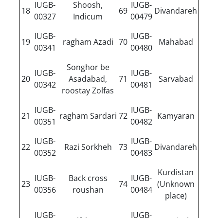
IUGB-
Shoosh,
IUGB-
18
69
Divandareh
00327
Indicum
00479
IUGB-
IUGB-
19
ragham Azadi
70
Mahabad
00341
00480
Songhor be
IUGB-
IUGB-
20
Asadabad,
71
Sarvabad
00342
00481
roostay Zolfas
IUGB-
IUGB-
21
ragham Sardari
72
Kamyaran
00351
00482
IUGB-
IUGB-
22
Razi Sorkheh
73
Divandareh
00352
00483
Kurdistan
IUGB-
Back cross
IUGB-
23
74
(Unknown
00356
roushan
00484
place)
IUGB-
IUGB-