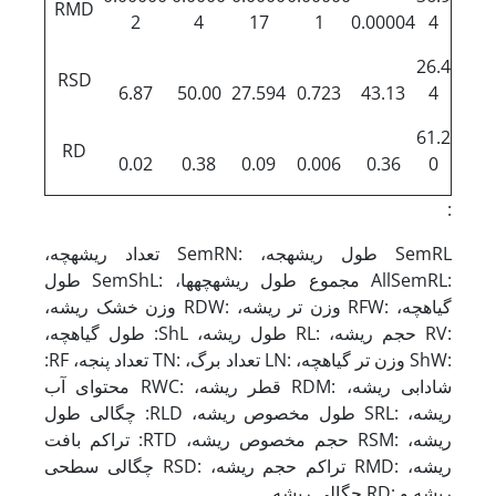
RMD
2
4
17
1
0.00004
4
26.4
RSD
6.87
50.00
27.594
0.723
43.13
4
61.2
RD
0.02
0.38
0.09
0.006
0.36
0
:
SemRL طول ریشه­جه، :SemRN تعداد ریشه­چه،
:AllSemRL مجموع طول ریشه­چه­ها، :SemShL طول
گیاهچه، :RFW وزن تر ریشه، :RDW وزن خشک ریشه،
:RV حجم ریشه، :RL طول ریشه، ShL: طول گیاهچه،
:ShW وزن تر گیاهچه، :LN تعداد برگ، :TN تعداد پنجه، RF:
شادابی ریشه، :RDM قطر ریشه، :RWC محتوای آب
ریشه، :SRL طول مخصوص ریشه، RLD: چگالی طول
ریشه، :RSM حجم مخصوص ریشه، RTD: تراکم بافت
ریشه، :RMD تراکم حجم ریشه، :RSD چگالی سطحی
ریشه و :RD چگالی ریشه.