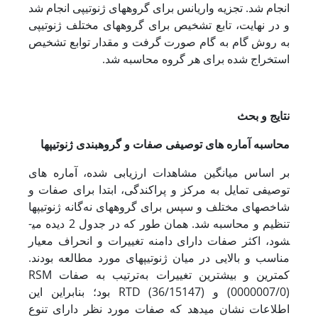
انجام شد. تجزیه واریانس برای گروه­های ژنوتیپی انجام شد
و در نهایت، تابع تشخیص برای گروه­های مختلف ژنوتیپی
به روش گام به گام صورت گرفت و مقدار توابع تشخیص
استخراج شده برای هر گروه محاسبه شد.
نتایج و بحث
محاسبه آماره­ های توصیفی صفات و گروه­بندی ژنوتیپ­ها
بر اساس میانگین مشاهدات ارزیابی شده، آماره ­های
توصیفی تمایل به مرکز و پراکندگی، ابتدا برای صفات و
شاخص­های مختلف و سپس برای گروه­های نه‌گانه ژنوتیپ­ها
تنظیم و محاسبه شد. همان طور که در جدول 2 دیده می­
شود، اکثر صفات دارای دامنه تغییرات و انحراف معیار
مناسب و بالایی در میان ژنوتیپ­های مورد مطالعه بودند.
کمترین و بیشترین تغییرات به‌ترتیب به صفات RSM
(0000007/0) و RTD (36/15147) بود؛ بنابراین این
اطلاعات نشان می­دهد که صفات مورد نظر دارای تنوع