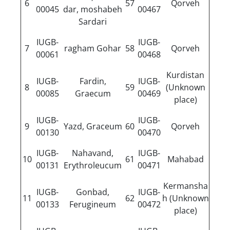
6
57
Qorveh
00045
dar, moshabeh
00467
Sardari
IUGB-
IUGB-
7
ragham Gohar
58
Qorveh
00061
00468
Kurdistan
IUGB-
Fardin,
IUGB-
8
59
(Unknown
00085
Graecum
00469
place)
IUGB-
IUGB-
9
Yazd, Graceum
60
Qorveh
00130
00470
IUGB-
Nahavand,
IUGB-
10
61
Mahabad
00131
Erythroleucum
00471
Kermansha
IUGB-
Gonbad,
IUGB-
11
62
h (Unknown
00133
Ferugineum
00472
place)