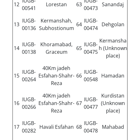
IUGB-
IUGB-
12
Lorestan
63
Sanandaj
00541
00473
IUGB-
Kermanshah,
IUGB-
13
64
Dehgolan
00136
Subhostionum
00474
Kermansha
IUGB-
Khoramabad,
IUGB-
14
65
h (Unknown
00138
Graceum
00475
place)
40Km jadeh
IUGB-
IUGB-
15
Esfahan-Shahr-
66
Hamadan
00264
00548
Reza
40Km jadeh
Kurdistan
IUGB-
IUGB-
16
Esfahan-Shahr-
67
(Unknown
00266
00477
Reza
place)
IUGB-
IUGB-
17
Havali Esfahan
68
Mahabad
00282
00478