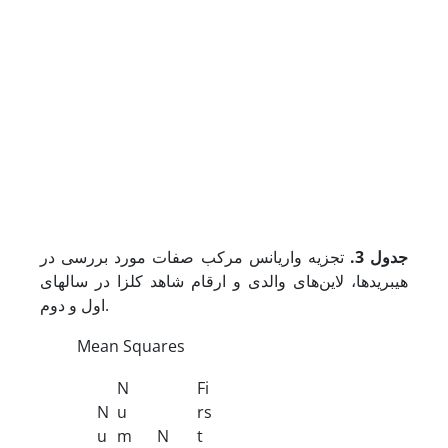
جدول 3
.
تجزیه واریانس مرکب صفات مورد بررسی در
هیبریدها، لاین‌های والدی و ارقام شاهد کلزا در سال­های
اول و دوم.
Mean Squares
N
Fi
N
u
rs
u
m
N
t