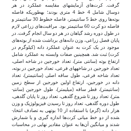
گرفت. کرت‌های آزمایش­های مقایسه عملکرد در هر
دوسال شامل 4 خط 4 متری بودند؛ به­طوری­که فاصله
بوته‌ها روی خط 5 سانتی­متر، فاصله خطوط 30 سانتی­متر و
فاصله دو کرت 60 سانتی­متر بود. مراقبت‌های زراعی لازم
در طول دوره رشد گیاهان در هر دو سال انجام گرفت. در
پایان فصل زراعی، وزن دانه‌های برداشت­ شده از بوته‌های
موجود در یک کرت به­ عنوان عملکرد دانه (کیلوگرم در
کرت) ثبت شد. همچینین صفات وابسته به عملکرد شامل
ارتفاع بوته (سانتی متر)، تعداد خورجین در شاخه اصلی،
تعداد خورجین در شاخه­های فرعی، تعداد خورجین در بوته،
تعداد شاخه فرعی، طول ساقه اصلی (سانتی­متر)، تعداد
دانه در خورجین، ارتفاع اولین خورجین از سطح زمین
(سانتی­متر)، قطر ساقه (میلی­متر)، طول خورجین (سانتی­
متر)، تعداد روز تا شروع گلدهی، تعداد روز تا پایان گلدهی،
طول دوره گلدهی، تعداد روز تا رسیدن فیزیولوژیک و وزن
هزار دانه (گرم) با استفاده از 10 بوته­ی به تصادف انتخاب­
شده از دو خط میانی کرت‌ها اندازه ­گیری و یا شمارش
شدند و میانگین آن‌ها به­ عنوان مقادیر نهایی در محاسبات