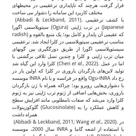
قرار گرفت. هرچند که ناپایداری نرعقیمی در محیط­های
مختلف کاربرد این سامانه را دشوار می ­ساخت
(Abbadi & Leckband, 2011). با کشف نرعقیمی
‌سیتوپلاسمی ‌اگورا (Ogura) در ترب ژاپنی (Japanese
radish) که عقیمی ‌آن پایدار و کامل بود؛ یک منبع بالقوه و
مناسب نرعقیمی سیتوپلاسمی در کلزا ایجاد شد. نرعقیمی‌
سیستوپلاسمی ‌اگورا از طریق دورگ­گیری بین گونه­ای
میان ترب ژاپنی و کلزا و چندین نسل تلاقی برگشتی با
, 2022). اما در عمل
et al.
کلزا وارد این گیاه شد (Chen
تولید لاین‌های بازگردان باروری در کلزا که اولین بار در
موسسه INRA واقع در فرانسه و با نام Ogu-INRA رخ داد
با دشواری‌هایی روبرو بود؛ چراکه همراه با ژن‌ بازگردان
باروری، بخش‌هایی اضافی از ژنوم ترب ژاپنی نیز به ژنوم
کلزا وارد می‌شد که صفات نامطلوبی مانند افزایش سطح
گلوکوزینولات (Glucosinolate) و کاهش عملکرد را به
همراه داشت
., 2020). در
et al
(Abbadi & Leckband, 2011; Wang
سال 2000، موسسه INRA با استفاده از اشعه گاما و