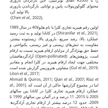
القای نوترکیبی، لاین بازگردان باروری R2000 را با
محتوای گلوکوزینولات پایین و توانایی بازگرداندن باروری
بالا تولید کرد
(Chen
et al.
, 2022).
اولین رقم هیبرید تجاری کلزا با نام هایولا40 در سال 1989
, 2021).
et al.
در کانادا تولید و به ثبت رسید (Shiranifar
عملکرد بالا، رشد سریع، باروری بالا، زیست­توده بیشتر،
مقاومت به تنش‌های زیستی و غیر زیستی، یکنواختی و
حفظ حق به­نژادگر از مزایای ارقام هیبرید نسبت به ارقام
آزادگرده­افشان (Open-pollinated) است. پژوهش‌های
مختلفی جهت ایجاد ارقام هیبرید در کلزا انجام و مقادیر
, 2019;
et al.
متفاوتی هتروزیس گزارش شده است (Gul
Liton
et al.
, 2017;
Ahmad & Quiros, 2011; Qian
et al.
, 2007; Riaz
et
, 2001). اما در مجموع گزارش­ها حاکی از آن است که
al.
عملکرد ارقام هیبرید تجاری کلزا در کانادا بین سال­های
2005 تا 2015، 11 درصد و در آلمان بین سال­های 1999 تا
2009، حدود 12 درصد بیشتر از ارقام تجاری آزادگرده­