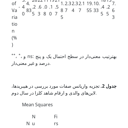
of
4.
1.
2.3
2.3
2.1
19.
10.
7.
-
4
.2
.6
.0
.1
.5
.4
.2
Va
83
8
7
4
7
55
33
6
0
5
3
8
0
7
5
5
ria
5
3
tio
n
(%
)
**
*
، و ns: به­ترتیب معنی‌دار در سطح احتمال یک و پنج
،
درصد و غیر معنی‌دار.
جدول 2
.
تجزیه واریانس صفات مورد بررسی در هیبریدها،
لاین‌های والدی و ارقام شاهد کلزا در سال دوم.
Mean Squares
N
Fi
N
u
rs