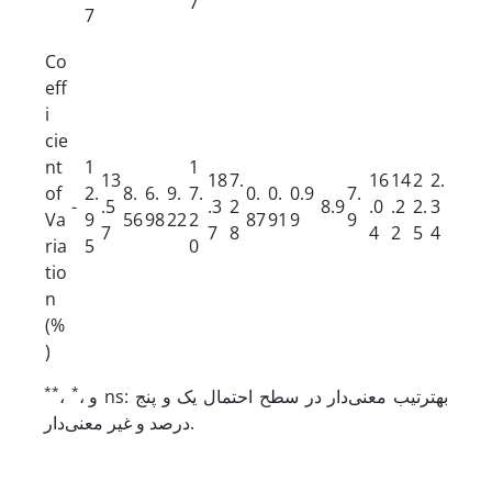
7
7
Co
eff
i
cie
nt
1
1
13
18
7.
16
14
2
2.
of
2.
8.
6.
9.
7.
0.
0.
0.9
7.
-
.5
.3
2
8.9
.0
.2
2.
3
Va
9
56
98
22
2
87
91
9
9
7
7
8
4
2
5
4
ria
5
0
tio
n
(%
)
**
*
و ns: به­ترتیب معنی‌دار در سطح احتمال یک و پنج
،
،
درصد و غیر معنی‌دار.