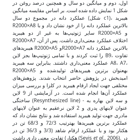
اول، دوم و میانگین دو سال و همچنین درصد روغن در
شکل 1 نمایش داده شده است. بر اساس مقایسه میانگین
عملکرد دانه در مجموع دو سال (شکل c1)، هیبرید
R2000×A8 بالاترین عملکرد دانه را از خود نشان داد و با
سایر ژنوتیپ‌ها به غیر از دو هیبرید R2000×A5 و
R2000×A7 اختلاف عملکرد معنی‌داری داشت. پس از آن،
هیبریدهای R2000×A5 وR2000×A7 بالاترین عملکرد دانه
را ثبت کردند و با تمامی ژنوتیپ‌ها بجز لاین B9، تفاوت
عملکرد معنی‌داری داشتند. بنابراین سه هیبرید A8، A7،
R2000×A5 به­عنوان برترین هیبریدهای تولید­شده و
امیدبخش در پژوهش حاضر انتخاب شدند. پژوهش‌های
مختلفی جهت ایجاد ارقام هیبرید در کلزا و بررسی میزان
عملکرد آن‌ها انجام شده است. در آزمایشی از 9 لاین
ساختگی (Resynthesized line) و سه لاین بهاره به ­
عنوان لاین­های پدری و 2 لاین نرعقیم به ­عنوان لاین­های
مادری جهت تولید هیبرید استفاده شد و نتایج نشان داد که
عملکرد برترین هیبریدها به­ترتیب 72/3 و 68/3 تن در
هکتار بود و با عملکرد ارقام شاهد (3/3 و 36/3 تن در
, 2006). در
et al.
هکتار) تفاوت معنی­ داری داشت (Seyis