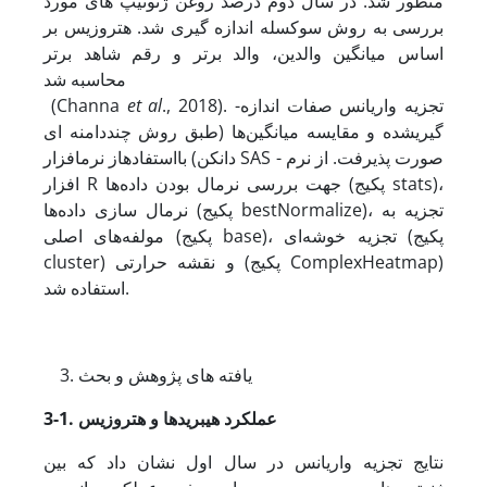
منظور شد. در سال دوم درصد روغن ژنوتیپ­ های مورد
بررسی به ­روش سوکسله اندازه ­گیری شد. هتروزیس بر
اساس میانگین والدین، والد برتر و رقم شاهد برتر
محاسبه شد
., 2018). تجزیه واریانس صفات اندازه­
et al
(Channa
گیری­شده و مقایسه میانگین‌ها (طبق روش چنددامنه ای
دانکن) با­استفاده­از نرم­افزار SAS صورت پذیرفت. از نرم ­
افزار R جهت بررسی نرمال­ بودن داده‌ها (پکیج stats)،
نرمال ­سازی داده‌ها (پکیج bestNormalize)، تجزیه به
مولفه‌های اصلی (پکیج base)، تجزیه خوشه‌ای (پکیج
cluster) و نقشه حرارتی (پکیج ComplexHeatmap)
استفاده شد.
یافته
­
های پژوهش و بحث
3-1. عملکرد هیبریدها و هتروزیس
نتایج تجزیه واریانس در سال اول نشان داد که بین