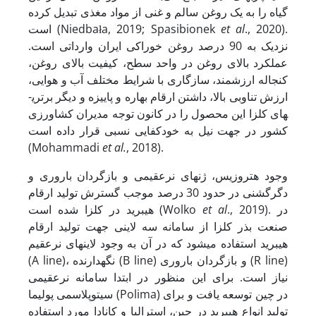
گیاه را به یک روغن سالم و غنی از مواد مغذی تبدیل کرده
., 2020).
et al
است (Niedbała, 2019; Spasibionek
نزدیک به 90 درصد روغن خوراکی ایران وارداتی است.
عملکرد بالای روغن در واحد سطح، کیفیت بالای روغن،
کنجاله ارزشمند، سازگاری با شرایط مختلف آب و هوایی،
ارزش تناوبی بالا، داشتن ارقام بهاره و پاییزه و دیگر برتری­
های کلزا این محصول را در کانون توجه مدیران کشاورزی
کشور در جهت نیل به خودکفایی نسبی قرار داده است
(Mohammadi
et al.
, 2018).
وجود هتروزیس، ژن­های نرعقیمی و بازگردان باروری و
دگرگشنی در حدود 30 درصد موجب گسترش تولید ارقام
., 2019). در
et al
هیبرید در کلزا شده است (Wolko
صنعت بذر کلزا از سامانه سه لاینی جهت تولید ارقام
هیبرید استفاده می­شود که در آن به وجود لاین­های نرعقیم
(A line)، نگهدارنده (B line) و بازگردان باروری (R line)
نیاز است. برای این منظور در ابتدا سامانه نرعقیمی
‌سیتوپلاسمی‌ پولیما (Polima) در چین توسعه یافت و برای
تولید انواع هیبرید در چین، استرالیا و کانادا مورد استفاده