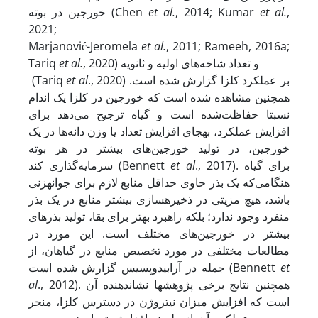
,
et al.
, 2014; Kumar
et al.
خورجین در بوته (Chen
2021;
Marjanović-Jeromela
et al.
, 2011; Rameeh, 2016a;
, 2020) و تعداد شاخه‌های اولیه و ثانویه
et al.
Tariq
., 2020) بر عملکرد کلزا گزارش شده است.
et al
(Tariq
همچنین مشاهده شده است که خورجین در کلزا یک اندام
نسبتا حفاظت‌شده است و گیاه ترجیح می‌دهد برای
افزایش عملکرد، به­جای افزایش تعداد یا وزن دانه‌ها در یک
خورجین، در تولید خورجین‌های بیشتر در هر بوته
., 2017). برای گیاه
et al
سرمایه‌گذاری کند (Bennett
هنگامی‌که یک بذر حاوی حداقل منابع لازم برای جوانه­زنی
باشد، هیچ مزیتی در ذخیره­سازی بیشتر منابع در یک بذر
منفرد وجود ندارد؛ بلکه راهبرد بهتر برای بقا، تولید بذرهای
بیشتر در خورجین‌های مختلف است. این مورد در
مطالعات مختلفی در مورد تخصیص منابع در گیاهان، از
et
جمله در آرابیدوپسیس گزارش شده است (Bennett
., 2012). همچنین نتایج برخی پژوهش­ها نشان­دهنده آن
al
است که افزایش میزان نیتروژن در دسترس کلزا، منجر