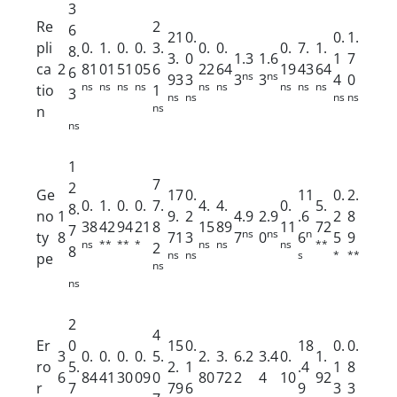
3
Re
2
6
21
0.
0.
1.
pli
0.
1.
0.
0.
3.
0.
0.
0.
7.
1.
8.
3.
0
1.3
1.6
1
7
ca
2
81
01
51
05
6
22
64
19
43
64
6
ns
ns
93
3
3
3
4
0
ns
ns
ns
ns
ns
ns
ns
ns
ns
tio
1
3
ns
ns
ns
ns
ns
n
ns
1
7
2
Ge
17
0.
11
0.
2.
0.
1.
0.
0.
7.
4.
4.
0.
5.
8.
no
1
9.
2
4.9
2.9
.6
2
8
38
42
94
21
8
15
89
11
72
7
ns
ns
n
ty
8
71
3
7
0
6
5
9
ns
**
**
*
ns
ns
ns
**
2
8
ns
ns
s
*
**
pe
ns
ns
2
4
Er
0
15
0.
18
0.
0.
3
0.
0.
0.
0.
5.
2.
3.
6.2
3.4
0.
1.
ro
5.
2.
1
.4
1
8
6
84
41
30
09
0
80
72
2
4
10
92
r
7
79
6
9
3
3