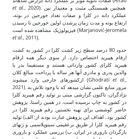
صفات ثانویه موثر بر عملکرد دانه گزارش شده­اند (Aftab
, 2020). همچنین همبستگی مثبت و معنی­دار بین
et al.
عملکرد دانه در کلزا و صفات تعداد خورجین در بوته،
ارتفاع بوته و مدت زمان پرشدن اولین خورجین تا رسیدن
فیزیولوژیک مشاهده شده است (Marjanović-Jeromela
et al.
, 2011).
حدود 80 درصد سطح زیر کشت کلزا در کشور به کشت
ارقام هییرید اختصاص دارد. از سوی دیگر همه ارقام
هیبرید کلزای کشور وارداتی هستند و مستقیما بذر یا
والدین پدری و مادری آن­ها هر ساله با پرداخت مبالغ کلان
.,
et al
ازکشورهای خارجی وارد می­شوند (Ghodrati
2021). مرور منابع علمی نشان می­دهد که با وجود تلاش به
­نژادگران، تاکنون گزارشی مبنی بر تولید رقم هیبرید کلزا
در کشور به چاپ نرسیده است. در همین راستا، پژوهش
حاضر کوششی برای تهیه نخستین رقم هیبرید کلزا در
کشور بود.. اهداف این پژوهش عبارت بودند از: الف) تولید
رقم هیبرید کلزا از طریق نرعقیمی سیتوپلاسمی و ژن­های
بازگردان باروری در ایران، ب) بررسی عملکرد و باروری