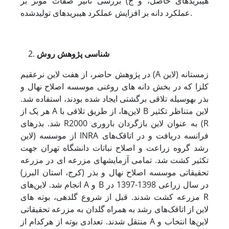
هیبریدهای حاصل، و ج) بررسی تاثیر صفات موثر بر
عملکرد دانه بر افزایش عملکرد هیبریدهای تولید­شده.
شناسی پژوهش
‎
روش
در پژوهش حاضر، از هفت لاین نرعقیم (A لاین‌) زمستانه
کلزا که در بخش دانه­ های روغنی موسسه اصلاح نهال و
بذر به­وسیله تلاقی برگشتی ایجاد شده بودند، استفاده شد.
هر یک از A لاین‌ها، از طریق تلاقی با B لاین متناظر تکثیر
شد. بذرهای R2000 به­ عنوان لاین بازگردان باروری (R
لاین) از موسسه INRA فرانسه دریافت و در اتاقک‌های
رشد گروه زراعت و اصلاح نباتات دانشگاه تهران جهت
تکثیر کشت شد. تمامی آزمایش­های مزرعه­ ای در مزرعه
تحقیقاتی موسسه اصلاح نهال و بذر (کرج، استان البرز)
انجام شد. لاین‌های A و B در سال زراعی 1398-1397 در
مزرعه کشت شدند. قبل از شروع گلدهی، بوته­ های R
لاین‌ از اتاقک‌های رشد به ­همراه گلدان به مزرعه تحقیقاتی
منتقل شدند. تعدادی بوته از هرکدام از A لاین‌ها انتخاب و