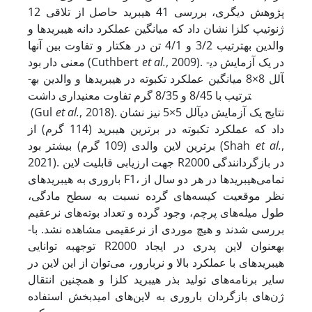
پژوهش دیگری، بررسی 41 هیبرید حاصل از تلاقی 12
ژنوتیپ کلزا نشان داد که میانگین عملکرد دانه هیبریدها و
والدین به­ترتیب 3/2 و 4/1 تن در هکتار و تفاوت بین آن­ها
, 2009). در یک آزمایش دی­
et al.
معنی­ دار بود (Cuthbert
آلل 8×8 میانگین عملکرد تک­بوته در هیبریدها و والدین به­
ترتیب با 8/45 و 8/35 گرم تفاوت معنی­داری داشت
, 2018). نتایج یک آزمایش دی­آلل 5×5 نیز نشان
et al.
(Gul
داد که عملکرد تک­بوته در برترین هیبرید (114 گرم) از
,
et al.
برترین لاین والدی (109 گرم) بیشتر بود (Shah
2021). جهت ارزیابی قابلیت لاین R2000 در بازگردانندگی
باروری به هیبریدهای F1، تمامی‌هیبریدها در هر دو سال از
نظر موقعیت کیسه‌های گرده نسبت به سطح مادگی،
طول میله‌های پرچم، وجود گرده و تعداد بوته‌های نرعقیم
بررسی شدند و هیچ موردی از نرعقیمی مشاهده نشد. با­
توجه­به توانایی R2000 به­عنوان لاین پدری در ایجاد
هیبریدهای با عملکرد بالا و نربارور، می‌توان از این لاین در
سایر برنامه‌های تولید بذر هیبرید کلزا و همچنین انتقال
ژن‌های بازگردان باروری به لاین‌های امید­بخش استفاده