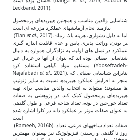
, 2015; Abbadi &
et al.
افشان بوده است (Banga
Leckband, 2011).
شناسایی والدین مناسب و همچنین هیبریدهای پرمحصول
نیازمند انجام آزمایش­های عملکرد مزرعه ­ای است
, 2017). اما به دلیل دشواری، هزینه بالا، زمان­
et al.
(Tian
بر بودن، وراثت­ پذیری پایین و عدم قابلیت اندازه­ گیری
عملکرد در نسل ­های اولیه، به ­نژادگران همواره به دنبال
شناسایی صفاتی بوده ­اند که بتوان از آن­ها در غربال غیر
مستقیم مواد گیاهی استفاده کرد (Yoosefzadeh-
., 2021). بنابراین شناسایی صفاتی که
et al
Najafabadi
منجر به افزایش عملکرد هیبریدها نسبت به سایر ژنوتیپ
ها می­شوند؛ می­تواند به انتخاب والدین مناسب برای تهیه
هیبریدهای پرمحصول کمک کند. در پژوهشی به صفات
تعداد خورجین در بوته، تعداد شاخه فرعی و طول گلدهی
به­ عنوان صفات موثر بر عملکرد دانه در کلزا اشاره شده
است
(Rameeh, 2016b). صفات تعداد شاخه­های فرعی، تعداد
روز تا گلدهی و رسیدن فیزیولوژیک نیز به­عنوان مهمترین