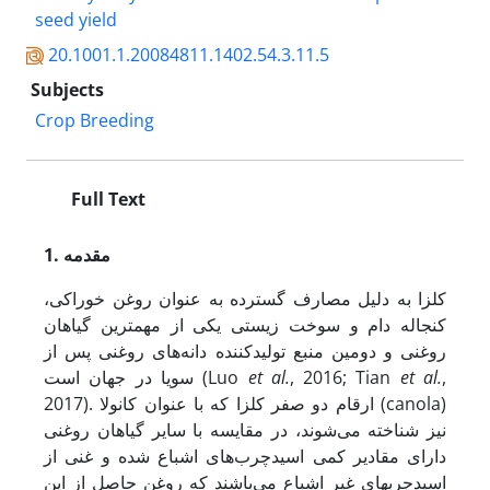
seed yield
20.1001.1.20084811.1402.54.3.11.5
Subjects
Crop Breeding
Full Text
مقدمه
1.
کلزا به ­دلیل مصارف گسترده به ­عنوان روغن خوراکی،
کنجاله دام و سوخت زیستی یکی از مهمترین گیاهان
روغنی و دومین منبع تولید­کننده دانه‌های روغنی پس از
,
et al.
, 2016; Tian
et al.
سویا در جهان است (Luo
2017). ارقام دو صفر کلزا که با عنوان کانولا (canola)
نیز شناخته می‌شوند، در مقایسه با سایر گیاهان روغنی
دارای مقادیر کمی ‌اسیدچرب‌های اشباع ­شده و غنی از
اسیدچرب­های غیر اشباع می‌باشند که روغن حاصل از این