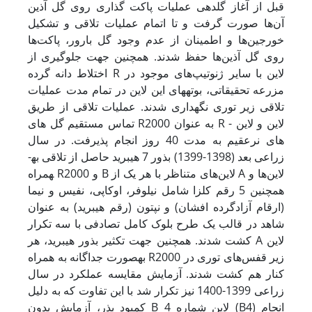
قبل از آغاز گلدهی عملیات پاکت­ گذاری روی گل ­آذین
آن‌ها صورت گرفت و تا اتمام عملیات تلاقی و تشکیل
خورجین‌ها و اطمینان از عدم وجود گل بارور، پاکت‌ها
روی گل­ آذین‌ها حفظ شدند. همچنین جهت جلوگیری از
اختلاط دانه گرده R لاین‌ با سایر ژنوتیپ‌های موجود در
مزرعه تحقیقاتی، بوته­های این لاین‌ در تمام مدت عملیات
تلاقی زیر توری نگهداری شدند. عملیات تلاقی از طریق
تماس مستقیم گل­ های R2000 به­ عنوان R لاین و لاین ­
های نرعقیم به ­مدت 40 روز انجام پذیرفت. در سال
زراعی بعد (1398-1399) بذور 7 هیبرید حاصل از تلاقی به­
همراه R2000 و B لاین‌های متناظر با هر یک از A لاین‌ها و
همچنین 5 رقم کلزا شامل نیلوفر، اوکاپی، نفیس و نیما
(ارقام آزادگرده­ افشان) و نپتون (رقم هیبرید) به ­عنوان
شاهد در قالب یک طرح بلوک کامل تصادفی با سه تکرار
کشت شدند. همچنین جهت تکثیر بذور هیبرید، هر A لاین‌
به­صورت جداگانه به­ همراه R2000 زیر قفس‌های توری در
کنار هم کشت شدند. آزمایش مقایسه عملکرد در سال
زراعی 1399-1400 نیز تکرار شد با این تفاوت که به ­دلیل
کمبود بذر، آزمایش بدون B لاین شماره 4 (B4) انجام