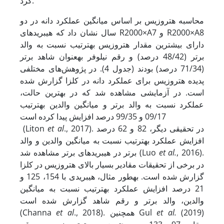
کرد.
محاسبه هتروزیس بر اساس میانگین عملکرد دانه در دو
سال نشان داد که هیبرید‌های R2000×A7 و R2000×A8
دارای بیشترین مقدار هتروزیس به­ترتیب نسبت به والد
برتر (48/42 درصد) و رقم نیلوفر به­عنوان شاهد برتر
(71/34 درصد) بودند (جدول 4). در پژوهش‌های مختلفی
پدیده هتروزیس برای عملکرد دانه در کلزا گزارش شده
است. در آزمایشی مشاهده شد که در بهترین حالت،
عملکرد نسبت به والد برتر و میانگین والدین به­ترتیب
09/17 و 99/35 درصد افزایش پیدا کرده است
., 2017). در تحقیقی دیگر، 82 و 62 درصد
et al
(Liton
افزایش عملکرد به­ترتیب نسبت به میانگین والدین و والد
, 2016).
et al.
برتر در هیبرید‌های برتر مشاهده شد (Luo
در برخی از تحقیقات مقادیر بسیار بالای هتروزیس در کلزا
گزارش شده است. به­طور مثال، هیبریدی با 154، 125 و
21 درصد افزایش عملکرد به­ترتیب نسبت به میانگین
والدین، والد برتر و رقم شاهد گزارش شده است
(2019)
et al.
., 2018). همچنین Gul
et al
(Channa