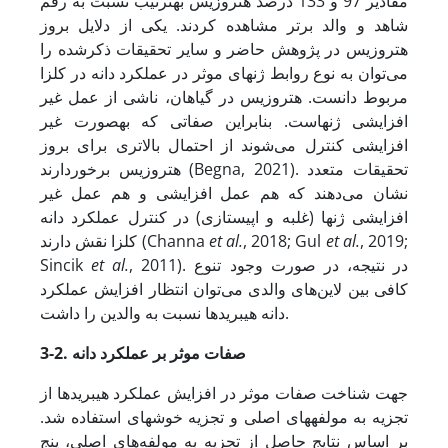
مقادیر 97 و 133 درصد هتروزیس به­ترتیب نسبت به رقم
شاهد و والد برتر مشاهده کردند. یکی از دلایل بروز
هتروزیس در پژوهش حاضر و سایر تحقیقات ذکرشده را
می‌توان به نوع روابط ژن­های موثر در عملکرد دانه در کلزا
مربوط دانست. هتروزیس در گیاهان، ناشی از عمل غیر
افزایشی ژن­هاست. بنابراین صفاتی که به­صورت غیر
افزایشی کنترل می‌شوند از احتمال بالاتری برای بروز
هتروزیس برخوردارند (Begna, 2021). تحقیقات متعدد
نشان می‌دهند که هم عمل افزایشی و هم عمل غیر
افزایشی ژن­ها (غلبه و اپیستازی) در کنترل عملکرد دانه
, 2019;
et al.
, 2018; Gul
et al.
کلزا نقش دارند (Channa
, 2011). در نتیجه، در صورت وجود تنوع
et al.
Sincik
کافی بین لاین‌های والدی می‌توان انتظار افزایش عملکرد
دانه هیبریدها نسبت به والدین را داشت.
3-2. صفات موثر بر عملکرد دانه
جهت شناخت صفات موثر در افزایش عملکرد هیبریدها از
تجزیه به مولفه­های اصلی و تجزیه خوشه­ای استفاده شد.
بر اساس نتایج حاصل از تجزیه به مولفه‌های اصلی، پنج