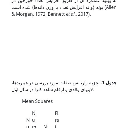
به بهبود عملکرد آن از طریق افزایش تعداد خورجین در
بوته (و نه افزایش تعداد یا وزن دانه‌ها) شده است (Allen
& Morgan, 1972; Bennett
et al
., 2017).
جدول 1
.
تجزیه واریانس صفات مورد بررسی در هیبریدها،
لاین­های والدی و ارقام شاهد کلزا در سال اول.
Mean Squares
N
Fi
N
u
rs
u
m
N
t