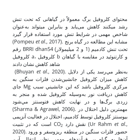
محتوای کلروفیل برگ معمولاً در گیاهانی که تحت تنش
رشد می‏کنند کاهش می‌یابد و بنابراین می‏تواند به‌عنوان
شاخص مهمی در شرایط تنش مورد استفاده قرار گیرد
., 2017). مشابه این مطالعه در گیاه برنج
et al
(Pompeu
رقم BRRI dhan54 تحت تنش کادمیم (1 و 2 میلی‏مولار)
کلروفیل a، کلروفیل b و کارتنوئید در مقایسه با گیاهان
شاهد کاهش نشان دادند
., 2020). ﺑﻪ‌ﻧﻈﺮ ﻣﻲ‌رﺳﺪ یکی از دﻻﻳﻞ
et al
(Bhuyan
ﻛﺎﻫﺶ ﻣﻴﺰان ﻛﻠﺮوﻓﻴﻞ ﺟﺎﻧﺸﻴﻦ
شدن فلزات سنگین به
جای Mg ﻣﺮﻛﺰی ﻛﻠﺮوﻓﻴﻞ باشد ﻛﻪ اﻳﻦ ﺟﺎﻧﺸﻴﻨﻲ ﺳﺒﺐ
ﻛﺎﻫﺶ درﻳﺎﻓﺖ ﻧﻮر ﺑﻪ
وﺳﻴﻠﻪ ﻛﻠﺮوﻓﻴﻞ ﺷﺪه و ﻣﻨﺠﺮ ﺑﻪ
زردی ﺑﺮگ‌ﻫﺎ و در ﻧﻬﺎﻳﺖ ﻛﺎﻫﺶ ﻓﺘﻮﺳﻨﺘﺰ ﻣﻲﺷﻮد
(Sharma & Agrawel, 2006). مهمترین دلیل اختلال در
بیوسنتز کلروفیل توسط کادمیم، اختلال در فعالیت آنزیمی
.,
et al
نقش دارد (Ur Rahm
است که در تثبیت CO
2
2020). حضور فلزات سنگین در منطقه ریزوسفر و ورود
آن‌ها به گیاه بر فرآیندهای مهمی نظیر انتقال آب،