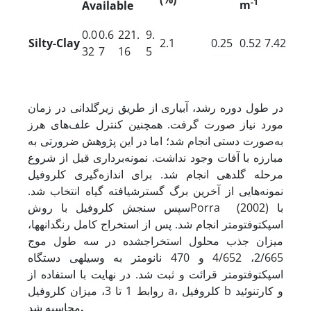
-1
m
Available
0.0
0.6
221.
9.
Silty-Clay
2.1
0.25
0.52
7.42
32
7
16
5
در طول دوره رشد، آبیاری از طریق زیرگلدانی در زمان
مورد نیاز صورت گرفت. همچنین کنترل علف‌های هرز
به‌صورت دستی انجام شد؛ اما در این پژوهش ضرورتی به
مبارزه با آفات وجود نداشت. نمونه‌برداری قبل از شروع
مرحله گلدهی انجام شد. برای اندازه‌گیری کلروفیل
نمونه‌هایی از آخرین برگ گسترش
یافته گیاه انتخاب شد.
سپس سنجش کلروفیل با روشPorra (2002) با
اسپکتوفتومتر انجام شد.
پس از استخراج کامل رنگدانه­ها،
میزان جذب محلول استخراج
شده در سه طول موج
2/665، 4/652 و 470 نانو­متر به وسیله­ی دستگاه
اسپکتوفتومتر قرائت و ثبت شد. در نهایت با استفاده از
روابط 1 تا 3، میزان کلروفیل a، کلروفیل b و کارتنوئید
.
محاسبه شد