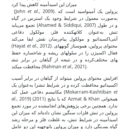
میزان این اسید
آمینه کاهش پیدا کرد
., 2009). پرولین یک آمینواسید است که
et al
(John
به‌صورت معمول در شرایط وجود یک استرس در گیاه
تجمع می‌یابد (Ahamed & Siddiqui, 2007) و در طول
تنش به‌عنوان کلاته
کننده فلز، مولکول دفاعی
آنتی‌اکسیداتیو و مولکول پیام‌رسان نقش ایفا می‌کند
., 2012). محتوای پرولین، هموستاز گونه‏های
et al
(Hayat
فعال اکسیژن را در سلول‏های ریشه و شاخساره حفظ
کرده و در نتیجه از گیاهان در برابر تنش‎های مختلف
., 2021).
et al
محافظت می‏کند (Rahman
افزایش محتوای پرولین می‏تواند از گیاهان در برابر آسیب
اکسیداتیو محافظت کرده و در شرایط تنش‏زا به‌عنوان یک
et
مکانیسم دفاعی عمل کند (Mokarram-Kashtiban
., 2019) که با نتایج (2011) Azmat & Khan همخوانی
al
ندارد. همچنین برخی پژوهش‌های انجام
شده در مورد تجمع
پرولین در تنش فلزات سنگین نشان داده‌اند که میزان این
اسیدآمینه در شرایط تنش، به غلظت فلز و مرحله رشد
گیاه بسـتگی دارد و میزان پرولین با
توجه
به این دو عامل