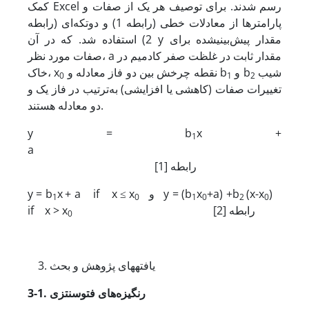
کمک Excel رسم شدند. برای توصیف هر یک از صفات و
پارامترها از معادلات خطی (رابطه 1) و دو‌تکه‌ای (رابطه
2) استفاده شد. که در آن y مقدار پیش‌بینی
شده برای
صفات مورد نظر، a مقدار ثابت در غلظت صفر کادمیم در
شیب
و b
نقطه چرخش بین دو فاز معادله و b
خاک، x
0
1
2
تغییرات صفات (کاهشی یا افزایشی) به‌ترتیب در فاز یک و
دو معادله هستند.
y = b
x +
1
a
[1] رابطه
)
(x-x
+a) +b
x
و y = (b
+ a if x ≤ x
x
y = b
1
0
1
0
2
0
[2] رابطه
if x > x
0
یافته
های پژوهش و بحث
1. رنگیزه‌های فتوسنتزی
-
3