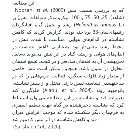
این مطالعه
. (2009) که به بررسی سمیت مس
et al
Noorani
(شاهد)، 25، 50، 75 و 100 میکرومولار سولفات مس) بر
L.)
Helianthus annuus
رشد و تحمل گیاه آفتابگردان (
رقم
های‌سان-33 پرداخته بودند، گزارش کردند که کاهش
نشاسته در اندام‌های هوایی، متناسب با شدت تنش در
محیط رشد، معنی‌دار بود. به‌عبارتی کاهش نشاسته در
اندام‌های هوایی و ریشه گیاه در اثر تنش می‌تواند به‌دلیل
تجزیه
شدن آن به قندهای ساده‌تر و در نتیجه، تجمع قندهای
محلول در سلول باشد. همچنین ممکن است تنش حاصل
از مقدار زیاد فلزات سنگین، فعالیت آنزیم‌هایی را که در
ساخته
شدن نشاسته نقش دارند، مختل و از سنتز نشاسته،
., 2004). با
توجه
به روند
et al
جلوگیری کند (Alaoui
تغییرات قند و نشاسته در این مطالعه می‌توان استنباط
کرد که نشاسته ذخیره
شده در گیاه جهت تنظیم اسمزی
به فرم‌های دیگر شکسته شده که موجب افزایش میزان
قند و کاهش نشاسته در اثر تنش کادمیم شد
(Sarshad
et al
., 2020).