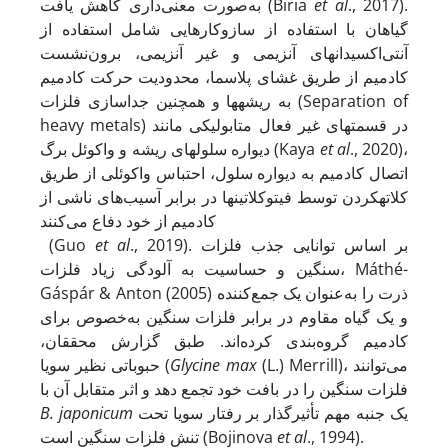
., 2017).
et al
به‌صورت معنی‌داری کاهش یافت (Biria
گیاهان با استفاده از سازوکارهایی شامل استفاده از
آنتی‌اکسیدان‏های آنزیمی و غیر آنزیمی، برون‌نشست
کادمیم از طریق غشای پلاسما، محدودیت حرکت کادمیم
به ریشه‏ها و همچنین جداسازی فلزات (Separation of
heavy metals) در قسمت‏های غیر فعال متابولیکی مانند
., 2020)،
et al
دیواره سلول‏های ریشه و واکوئل برگ (Kaya
اتصال کادمیم به دیواره سلول، احتباس واکوئلی از طریق
کلاته
کردن توسط فیتوکلاتین‏ها در برابر آسیب‌های ناشی از
کادمیم از خود دفاع می‌کنند
., 2019). بر اساس توانایی جذب فلزات
et al
(Guo
سنگین و حساسیت به آلودگی زیاد فلزات، Máthé-
Gáspár & Anton (2005) ذرت را به‌عنوان یک جمع‌کننده
و یک گیاه مقاوم در برابر فلزات سنگین به‌خصوص برای
کادمیم گروه‌بندی کرده‌اند. طبق گزارش محققان،
(L.) Merrill)، می‌توانند
Glycine max
حبوباتی نظیر سویا (
فلزات سنگین را در بافت خود تجمع دهد و اثر متقابل آن با
یک جنبه مهم تأثیرگذار بر رفتار سویا تحت
B. japonicum
., 1994).
et al
تنش فلزات سنگین است (Bojinova