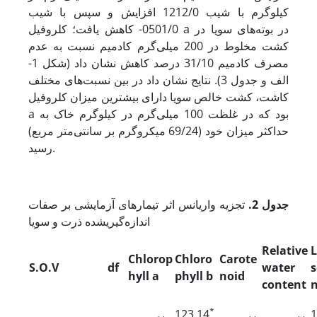
کیلوگرم با شیب 1212/0 افزایش و سپس با شیب
0501/0- کاهش یافت؛ کلروفیل a در بوته‌های سویا در
کشت مخلوط در 200 میلی‌گرم کادمیم نسبت به عدم
مصرف کادمیم 31/10 درصد کاهش نشان داد (شکل 1-
الف و جدول 3). نتایج نشان داد در بین نسبت‌های مختلف
کاشت، کشت خالص سویا دارای بیشترین میزان کلروفیل
a بود که در غلظت 100 میلی‌گرم در کیلوگرم خاک به
حداکثر میزان خود (69/24 میکروگرم بر سانتی‌متر مربع)
رسید.
جدول 2.
تجزیه واریانس اثر تیمارهای آزمایشی بر صفات
اندازه‌گیری
شده ذرت و سویا
Relative
L
Chlorop
Chloro
Carote
S.O.V
df
water
s
hyll a
phyll b
noid
content
n
*
123.14
1