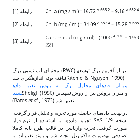
A 665.2
A 652.4
– 9.16
Chl a (mg / ml)= 16.72
[1] رابطه
A 652.4
A
665
– 15.28
Chl b (mg / ml)= 34.09
[2] رابطه
A 470
Carotenoid (mg / ml)= (1000
– 1/6
[3] رابطه
221
محتوای آب نسبی برگ (RWC) نیز از آخرین برگ توسعه
یافته بوته اندازه­گیری شد(Ritchie & Nguyen, 1990) .
میزان قندهای محلول برگ به روش تغییر داده
Sheligl (1956) و میزان پرولین نیز از روش نین
هیدین
شده
., 1973) تعیین شد.
et al
(Bates
در نهایت داده‌های حاصله مورد تجزیه و تحلیل قرار گرفت.
تجزیه داده‌ها با استفاده از نرم‌افزار SAS نسخه 1/9
صورت گرفت. تجزیه واریانس در قالب طرح پایه کاملا
تصادفی به­صورت فاکتوریل انجام شد و روند تغییرات با