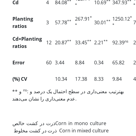
**
**
**
Cd
4
84.08
10.69
347.93
*
*
*
*
Planting
267.91
1250.12
**
**
3
57.78
30.01
7
*
*
ratios
Cd×
Planting
**
**
**
ns
12
20.87
33.45
2.21
92.39
2
ratios
Error
60
3.44
8.84
0.34
65.82
2
(%)
CV
10.34
17.38
8.33
9.84
4
ns
: به
ترتیب معنی‌داری در سطح احتمال یک درصد و
** و
عدم معنی‌داری را نشان می‌دهند.
ذرت در کشت خالصCorn in mono culture
ذرت در کشت مخلوط Corn in mixed culture