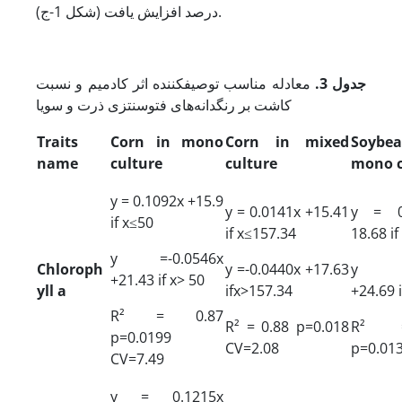
درصد افزایش یافت (شکل 1-ج).
جد
ول 3
.
معادله مناسب توصیف­کننده اثر کادمیم و نسبت
کاشت بر رنگدانه‌های فتوسنتزی ذرت و سویا
Traits
Corn in mono
Corn in
mixed
Soybe
name
culture
culture
mono
c
y = 0.1092x +15.9
y = 0.0141x +15.41
y = 0
if x≤50
if x≤157.34
18.68 if
y =-0.0546x
Chloroph
y =-0.0440x +17.63
y =-
+21.43 if x> 50
yll a
ifx>157.34
+24.69 i
R² = 0.87
R² = 0.88 p=0.018
R² 
p=0.0199
CV=2.08
p=0.01
CV=7.49
y = 0.1215x