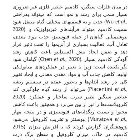
در میان فلزات سنگین، کادمیم عنصر‏ فلزی غیر ضروری
بسیار سمی برای رشد و نمو است که می‏تواند به‌راحتی
.,
et al
جذب و به قسمت‏های مختلف گیاه منتقل شود (Wu
2020). سمیت کادمیم می‏تواند فرآیندهای فیزیولوژیک و
بیوشیمیایی گیاهان از جمله فتوسنتز، جذب مواد مغذی،
تعادل آب، فعالیت‏ بسیاری از آنزیم‏ها را تحت تاثیر قرار
دهد و ضمن ایجاد تنش اکسیداتیو باعث کاهش رشد
., 2020). آلودگی کادمیم بسیار
et al
گیاهان شود (Chen
نگران‏کننده است؛ زیرا با تغییر در عملکردهای متابولیکی
اولیه، کاهش جذب آب و مواد مغذی معدنی و ایجاد تغییر
کلی در رشد اندام‌ها و به‌طور عمده در سیستم ریشه
.,
et al
می‌تواند از رشد گیاه جلوگیری ‏کند (Piacentini
2020). عناصر سنگین نظیر سرب ساختار و عملکرد
کلروپلاست‌ها را نیز از بین می‌برد و همچنین باعث کاهش
محتوا و نسبت رنگدانه‌های فتوسنتزی و در نتیجه مهار
.,
et al
بیوسنتز و تخریب کلروفیل می‌شود (Muratova
2015). پژوهشگران گزارش کردند که با افزایش میزان
کادمیم در خاک، میزان کلروفیل و سطح برگ ذرت