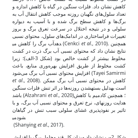
کاهش نشان داد. فلزات سنگین در گیاه با کاهش اندازه و
تعداد سلول‌های نگهبان روزنه موجب کاهش انتقال آب به
برگ‌ها و کاهش سطح برگ شده و با آسیب به دیواره
سلولی و در نتیجه اختلال در سرعت تعرق برگ و بروز
تغییرات فراساختاری در اندامک‌های سلول، محتوای نسبی
., 2010). همچنین
et al
آب برگ را کاهش می‎دهد (Cenkci
نتایج نشان داد که محتوای نسبی آب برگ ذرت در کشت
مخلوط بیشتر از کشت خالص بود (شکل 3-الف)؛ زیرا
کشت مخلوط از طریق افزایش بهره‌وری منابع، باعث
افزایش محتوای نسبی آب برگ می‌شود (Tayei Samirmi
., 2008). کاهش در محتوای نسبی آب برگ ممکن
et al
است به­دلیل بسته
شدن روزنه‌ها در اثر تنش فلزات سنگین
., 2020)؛ همچنین کادمیم با کاهش
et al
باشد (Alzahrani
هدایت روزنه‏ای، نرخ تعرق و محتوای نسبی آب برگ، و با
تاثیر بر نفوذپذیری غشای سلولی سبب تنش در گیاهان
می‎شود
(Shanying
et al
., 2017).
شکل 2-ب نشان داد میزان کل قند محلول برگ با افزایش