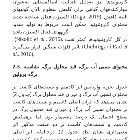
کارتنوئیدها نیز به‌دلیل فعالیت آنتی‏اکسیدانی به‌عنوان
مهارکننده‏های گیاهی برای کاهش سطوح بالای گونه‏های
اکسیژن فعال شناخته شدند (Doga, 2019). البته کاهش
محتوای کاروتنوئید ممکن است مربوط به تولید شدید
گونه‏های فعال اکسیژن باشد
., 2015). در کل کاروتنوئیدها کمتر تحت
et al
(Nikolic
et
تاثیر فلزات سنگین قرار می‌گیرند (Chehregani Rad
al
., 2016).
محتوای نسبی آب برگ
، قند محلول برگ، نشاسته
2-3.
برگ، پرولین
جدول تجزیه واریانس اثر کادمیم و نسبت‌های کاشت بر
محتوای نسبی آب برگ و میزان قند محلول برگ (جدول 2)
نشان می‌دهد که اثرات اصلی کادمیم و نسبت‌های کاشت
بر محتوای نسبی آب برگ و میزان قند محلول برگ در
سطح احتمال یک درصد معنی‌دار بود. اما برهمکنش
کادمیم و نسبت‌های کاشت بر دو صفت مذکور اثر
معنی‌داری نشان نداد (جدول 2). در
حالی
که، اثر اصلی
کادمیم و نسبت‌های کاشت و همچنین برهمکنش کادمیم و