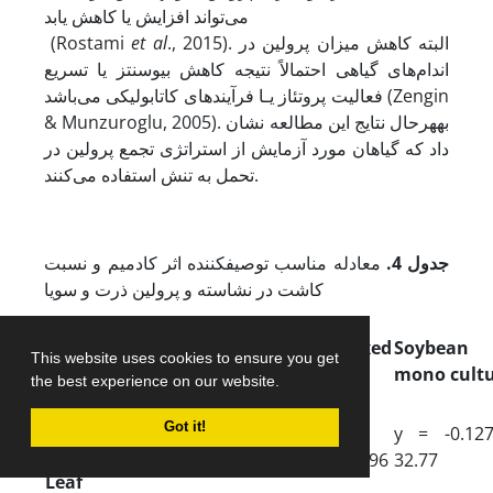
می‌تواند افزایش یا کاهش یابد
., 2015). البته کاهش میزان پرولین در
et al
(Rostami
اندام‌های گیاهی احتمالاً نتیجه کاهش بیوسنتز یا تسریع
فعالیت پروتئاز یـا فرآیندهای کاتابولیکی می‌باشد (Zengin
& Munzuroglu, 2005). به
هر
حال نتایج این مطالعه نشان
داد که گیاهان مورد آزمایش از استراتژی تجمع پرولین در
تحمل به تنش استفاده می‌کنند.
جدول 4
.
معادله مناسب توصیف­کننده اثر کادمیم و نسبت
کاشت در نشاسته و پرولین ذرت و سویا
Corn in
Traits
Corn in
mixed
Soybean
mono
This website uses cookies to ensure you get
name
culture
mono
cult
the best experience on our website.
culture
Got it!
y = -0.1127x
y = -0.12
+ 41.86
y = -0.1054x + 37.96
32.77
Leaf