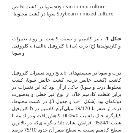
سویا در کشت خالصSoybean in mix culture
سویا در کشت مخلوط Soybean in mixed culture
شکل 1
.
تأثیر کادمیم و نسبت کاشت بر روند تغییرات
کلروفیل a (الف)، کلروفیل b (ب) و کارتنوئیدها (ج) ذرت
و سویا
نتایج روند تغییرات کلروفیلb ذرت و سویا در سیستم‌های
کاشت (کشت خالص ذرت، کشت خالص سویا، کشت
مخلوط ذرت و سویا) حاکی از آن بود که این تغییرات در
برابر غلظت کادمیم خاک از نوع غیر‌ خطی و به‌صورت
دوتکه‌ای بود (شکل 1-ب و جدول 3). در کشت مخلوط،
کلروفیل b ذرت از صفر تا 39/170 میلی‌گرم کادمیم در
کیلوگرم خاک با شیب 0006/0- کاهش یافت و در ادامه با
شیب 0524/0 افزایش نشان داد؛ به‌گونه‌ای‌که در بالاترین
سطح کادمیم نسبت به سطح صفر آن حدود 75/10 درصد