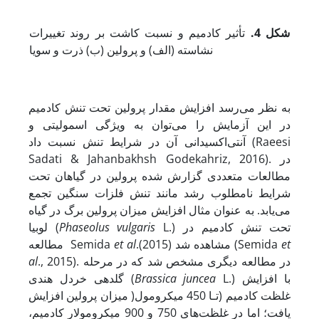
شکل 4
.
تأثیر کادمیم و نسبت کاشت بر روند تغییرات
نشاسته (الف) و پرولین (ب) ذرت و سویا
به نظر می‌رسد افزایش مقدار پرولین تحت تنش کادمیم
در این آزمایش را می‌توان به ویژگی اسمولیتی و
آنتی‌اکسیدانی آن در شرایط تنش نسبت داد (Raeesi
Sadati & Jahanbakhsh Godekahriz, 2016). در
مطالعات متعددی گزارش شده ﭘﺮوﻟﯿﻦ در ﮔﯿﺎﻫﺎن ﺗﺤﺖ
ﺷﺮاﯾﻂ ﻧﺎﻣﻄﻠﻮب رﺷﺪ مانند ﺗﻨﺶ ﻓﻠﺰات ﺳﻨﮕﯿﻦ ﺗﺠﻤﻊ
می‌یابد. به عنوان مثال افزایش میزان پرولین برگ در گیاه
L.) تحت تنش کادمیم در
Phaseolus vulgaris
لوبیا (
et
.(2015) مشاهده شد (Semida
et al
مطالعه Semida
., 2015). در مطالعه دیگری مشخص شد که در مرحله
al
L.) با افزایش
Brassica juncea
گلدهی خردل هندی (
غلظت کادمیم (تـا 450 میکرومول( میزان پرولین افزایش
یافت؛ اما در غلظت‌های 750 و 900 میکرومولار کادمیم،