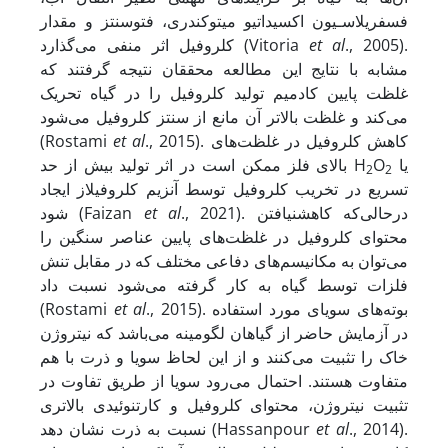
فسفریلاسـیون اکسیداتیو میتوکندری، فتوسنتز و مقدار
., 2005).
et al
کلروفیل اثر منفی می‌گذارد (Vitoria
مشابه با نتایج این مطالعه محققان نتیجه گرفتند که
غلظت پایین کادمیم تولید کلروفیل را در گیاه تحریک
می‌کند و غلظت بالاتر آن مانع از سنتز کلروفیل می‌شود
., 2015). کاهش کلروفیل در غلظت‌های
et al
(Rostami
یا
O
بالای فلز ممکن است در اثر تولید بیش از حد H
2
2
تسریع در تخریب کلروفیل توسط آنزیم کلروفیلاز ایجاد
., 2021). درحالی‌که کاهش
نیافتن
et al
شود (Faizan
محتوای کلروفیل در غلظت‌های پایین عناصر سنگین را
می‌توان به مکانیسم‌های دفاعی مختلف که در مقابل تنش
فلزات توسط گیاه به کار گرفته می‌شود نسبت داد
., 2015). بوته‌های سویای مورد استفاده
et al
(Rostami
در آزمایش حاضر از گیاهان لگومینه می‌باشد که نیتروژن
خاک را تثبیت می‌کنند و از این لحاظ سویا و ذرت با هم
متفاوت هستند. احتمال می‌رود سویا از طریق تفاوت در
تثبیت نیتروژن، محتوای کلروفیل و کارتنوئیدی بالاتری
., 2014).
et al
نسبت به ذرت نشان دهد (Hassanpour