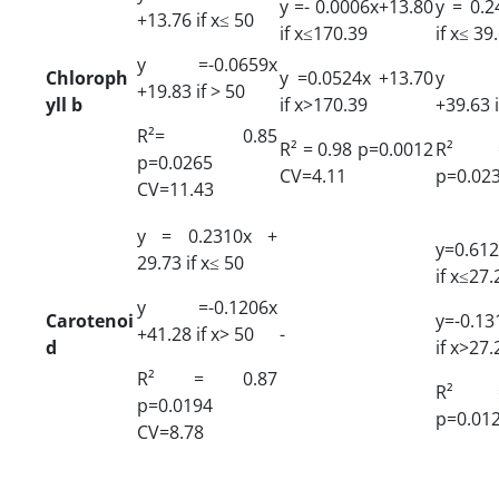
y =- 0.0006x+13.80
y = 0.2
+13.76 if x≤ 50
if x≤170.39
if x≤ 39
y =-0.0659x
Chloroph
y =0.0524x +13.70
y =-
+19.83 if > 50
yll b
if x>170.39
+39.63 
R²= 0.85
R² = 0.98 p=0.0012
R² 
p=0.0265
CV=4.11
p=0.02
CV=11.43
y = 0.2310x +
y=0.612
29.73 if x≤ 50
if x≤27.
y =-0.1206x
Carotenoi
y=-0.13
+41.28 if x> 50
-
d
if x>27.
R² = 0.87
R² 
p=0.0194
p=0.01
CV=8.78