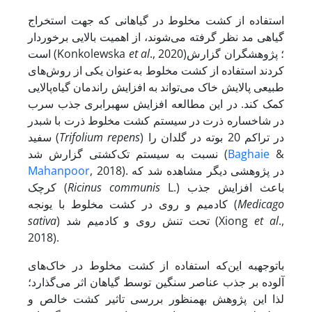
استفاده از کشت مخلوط در گیاهانی که جهت استخراج
گیاهی مد نظر گرفته می‌شوند، از اهمیت بالایی برخوردار
., 2020)؛ پژوهشگران گزارش
et al
است (Konkolewska
کردند استفاده از کشت مخلوط به‌‌عنوان یکی از روش‌های
طبیعی پالایش خاک می‌تواند به افزایش راندمان گیاه‌پالایی
کمک کند. در این مطالعه افزایش سه
برابری جذب سرب
در شاخساره ذرت در سیستم کشت مخلوط ذرت با شبدر
) در تراکم 20 بوته در گلدان را
Trifolium repens
سفید (
&
Baghaie
نسبت به سیستم تک‌کشتی گزارش شد (
, 2018). در پژوهشی دیگر مشاهده شد که
Mahanpoor
L.) باعث افزایش جذب
Ricinus communis
کرچک (
Medicago
کادمیم و روی در کشت مخلوط با یونجه (
.,
et al
) تحت تنش روی و کادمیم شد (Xiong
sativa
2018).
با
توجه
به این‌که استفاده از کشت مخلوط در خاک‌های
آلوده بر جذب عناصر سنگین توسط گیاهان اثر می‌گذارد؛
لذا این پژوهش به
منظور بررسی تاثیر کشت خالص و