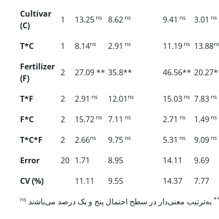
Cultivar
ns
ns
ns
ns
1
13.25
8.62
9.41
3.01
(C)
ns
ns
ns
n
T*C
1
8.14
2.91
11.19
13.88
Fertilizer
2
27.09 **
35.8**
46.56**
20.27*
(F)
ns
ns
ns
ns
T*F
2
2.91
12.01
15.03
7.83
ns
ns
ns
ns
F*C
2
15.72
7.11
2.71
1.49
ns
ns
ns
ns
T*C*F
2
2.66
9.75
5.31
9.09
Error
20
1.71
8.95
14.11
9.69
CV (%)
11.11
9.55
14.37
7.77
ns
*