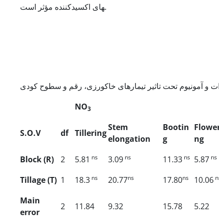
های اکسید­کننده مؤثر است.
NO
3
Stem
Bootin
Flower
S.O.V
df
Tillering
elongation
g
ng
ns
ns
ns
ns
Block (R)
2
5.81
3.09
11.33
5.87
ns
ns
ns
n
Tillage (T)
1
18.3
20.77
17.80
10.06
Main
2
11.84
9.32
15.78
5.22
error