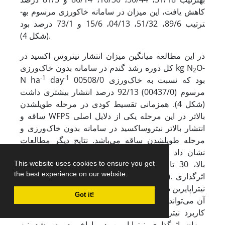
کاهش یافت، این میزان در سامانه خاک­ورزی مرسوم به­
ترتیب 89/6، 51/32، 04/13، 15/6 و 73/1 درصد بود
(شکل 4).
در این مطالعه میانگین میزان انتشار نیتروس اکسید در
O-
کل دوره رشد گندم در سامانه بدون خاک‌ورزی kg N
2
-1
-1
00508/0 بود که نسبت به خاک‌ورزی
day
N ha
مرسوم (00437/0) 92/13 درصد انتشار بیشتری داشت
(شکل 4). همزمانی تقسیط کودی در مرحله طویل­شدن
ساقه و WFPS بالاتر در این مرحله یکی از دلایل اصلی
انتشار بالاتر نیتروس­اکسید در سامانه بدون خاک‌ورزی و
مرحله طویل­شدن ساقه می‌باشد. نتایج دیگر مطالعات
نشان داد میزان انتشار نیتروس­اکسید در شرایط بدون
خاک‌ورزی و WFPS بالا، 30 تا 200 درصد بیشتر از
This website uses cookies to ensure you get
the best experience on our website.
., 2018). اثرگذاری
al
et
خاک‌ورزی مرسوم بود (Grave
نیتراپایرین در مرحله طویل­شدن ساقه بالاترین بود که علت
Got it!
آن می‌تواند به دلیل هم‌زمانی تقسیط کاربرد کود اوره و
کاربرد نیتراپایرین در این مرحله نموی باشد و کاهش
میزان اثرگذاری نیتراپایرین در اواخر دوره رشد نیز