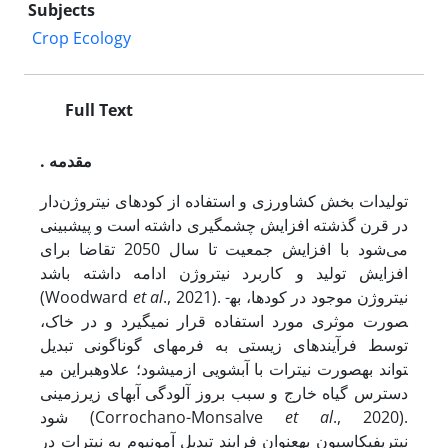
Subjects
Crop Ecology
Full Text
. مقدمه
تولیدات بخش کشاورزی و استفاده از کودهای نیتروژن‌دار
در قرن گذشته افزایش چشمگیری داشته است و پیش­بینی
می‌شود با افزایش جمعیت تا سال 2050 تقاضا برای
افزایش تولید و کاربرد نیتروژن ادامه داشته باشد
., 2021). نیتروژن موجود در کودها، به­
al
et
(Woodward
صورت موثری مورد استفاده قرار نمی‏گیرد و در خاک،
توسط فرآیندهای زیستی به فرم‏های گوناگونی تبدیل
می‏شود؛ علاوه­بر­این می‎تواند به­صورت نیترات با آبشویی از
دسترس گیاه خارج و سبب بروز آلودگی آب‏های زیرزمینی
., 2020).
al
et
‏شود (Corrochano-Monsalve
نیتریفیکاسیون به­عنوان فرایند تبدیل آمونیوم به نیترات در