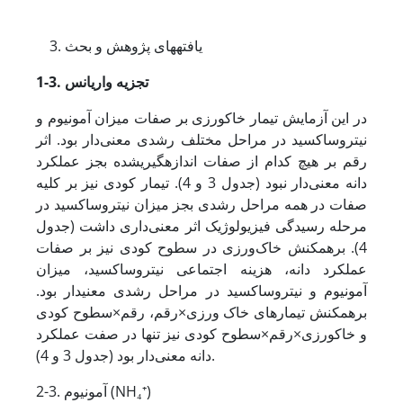
یافته
های پژوهش و بحث
1-3. تجزیه واریانس
در این آزمایش تیمار خاک­ورزی بر صفات میزان آمونیوم و
نیتروس­اکسید در مراحل مختلف رشدی معنی‌دار بود. اثر
رقم بر هیچ کدام از صفات اندازه­گیری­شده بجز عملکرد
دانه معنی‌دار نبود (جدول 3 و 4). تیمار کودی نیز بر کلیه
صفات در همه مراحل رشدی بجز میزان نیتروس­اکسید در
مرحله رسیدگی فیزیولوژیک اثر معنی‌داری داشت (جدول
4). برهمکنش خاک‌ورزی در سطوح کودی نیز بر صفات
عملکرد دانه، هزینه اجتماعی نیتروس­اکسید، میزان
آمونیوم و نیتروس­اکسید در مراحل رشدی معنی­دار بود.
برهمکنش تیمار­های خاک ورزی×رقم، رقم×سطوح کودی
و خاک­ورزی×رقم×سطوح کودی نیز تنها در صفت عملکرد
دانه معنی‌دار بود (جدول 3 و 4).
2-3. آمونیوم (NH₄⁺)