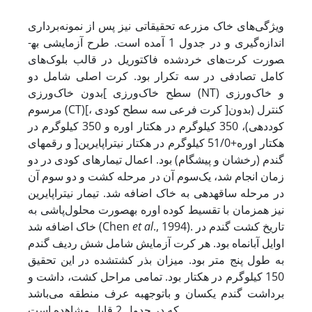
ویژگی‌های خاک مزرعه تحقیقاتی نیز پس از نمونه‌برداری
اندازه‌گیری و در جدول 1 آمده است. طرح آزمایشی به­
صورت کرت‌های خرد­شده فاکتوریل در قالب بلوک‌های
کامل تصادفی در سه تکرار بود. کرت اصلی شامل دو
سطح خاک‌ورزی ]بدون خاک‌ورزی (NT) و خاک‌ورزی
مرسوم (CT)[، کرت فرعی سه سطح کودی ]کنترل (بدون
کوددهی)، 350 کیلوگرم در هکتار اوره و 350 کیلوگرم در
هکتار اوره+51/0 کیلوگرم در هکتار نیتراپایرین[ و رقم­های
گندم (رخشان و پیشگام) بود. اعمال تیمارهای کودی در دو
زمان انجام شد، یک‌سوم آن در مرحله کشت و دو سوم آن
در مرحله ساقه­دهی به خاک اضافه شد. تیمار نیتراپایرین
نیز هم­زمان با تقسیط کوده اوره به­صورت محلول‌پاشی به
., 1994). تاریخ کشت گندم در
al
et
خاک اضافه شد (Chen
اوایل آبان­ماه بود. هر کرت آزمایش شامل شش ردیف گندم
به طول پنج متر بود. میزان بذر کشت­شده در این تحقیق
150 کیلوگرم در هکتار بود. تمامی مراحل کشت، داشت و
برداشت گندم یکسان و با­توجه­به عرف منطقه می‌باشد
که در جدول 2 قابل مشاهده است.