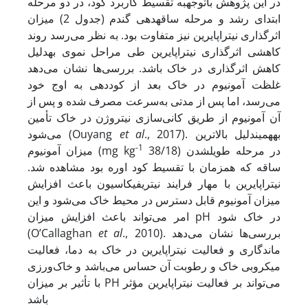
در این پژوهش با­توجه­به تقسیط کاربرد کود، در دو مرحله
ابتدای رشد و مرحله ساقه­دهی گندم (جدول 2) میزان
اثرگذاری نیتراپایرین نیز متفاوت بود. به نظر می‌رسد روند
کاهشی اثرگذاری نیتراپایرین طی مراحل نموی به­دلیل
کاهش اثرگذاری در خاک باشد. بررسی‌ها نشان می‌دهد
غلظت آمونیوم در خاک بعد از کوددهی به اوج خود
می‌رسد، اما پس از مدتی به‌سرعت مصرف شده و پس از
آن آمونیوم از طریق کانی‌سازی نیتروژن در خاک تأمین
., 2017). به­همین­دلیل بالاترین
al
et
می‌شود (Ouyang
-1
38/18) در مرحله طویل­شدن
میزان آمونیوم (mg kg
ساقه که همزمان با تقسیط کود اوره بود مشاهده شد.
نیتراپایرین با مهار فرایند نیتریفیکاسیون باعث افزایش
میزان آمونیوم قابل دسترس در محیط خاک می‌شود و این
امر می‌تواند باعث افزایش میزان pH در خاک شود
., 2010). بررسی‌ها نشان می‌دهد
al
et
(O’Callaghan
ماندگاری و فعالیت نیتراپایرین در خاک به دما، فعالیت
میکروبی خاک و رطوبت آن حساس می‌باشد و خاک‌ورزی
با تأثیر بر میزان PH می‌تواند بر فعالیت نیتراپایرین مؤثر
باشد