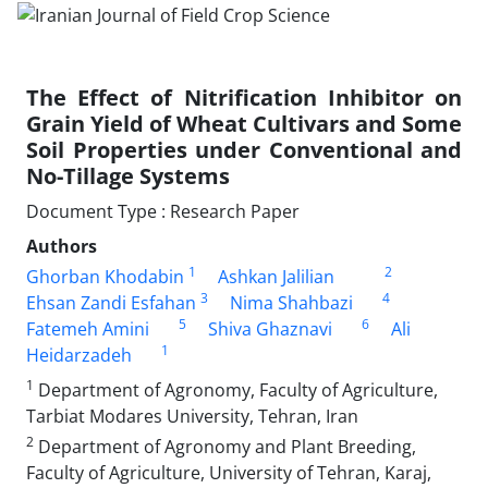
The Effect of Nitrification Inhibitor on
Grain Yield of Wheat Cultivars and Some
Soil Properties under Conventional and
No-Tillage Systems
Document Type : Research Paper
Authors
1
2
Ghorban Khodabin
Ashkan Jalilian
3
4
Ehsan Zandi Esfahan
Nima Shahbazi
5
6
Fatemeh Amini
Shiva Ghaznavi
Ali
1
Heidarzadeh
1
Department of Agronomy, Faculty of Agriculture,
Tarbiat Modares University, Tehran, Iran
2
Department of Agronomy and Plant Breeding,
Faculty of Agriculture, University of Tehran, Karaj,