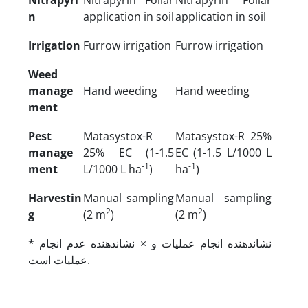
n
application in soil
application in soil
Irrigation
Furrow irrigation
Furrow irrigation
Weed
manage
Hand weeding
Hand weeding
ment
Pest
Matasystox-R
Matasystox-R 25%
manage
25% EC (1-1.5
EC (1-1.5 L/1000 L
-1
-1
ment
L/1000 L ha
)
ha
)
Harvestin
Manual sampling
Manual sampling
2
2
g
(2 m
)
(2 m
)
* نشان­دهنده انجام عملیات و × نشان­دهنده عدم انجام
عملیات است.