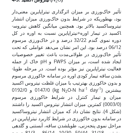
2
تأثیر خاک‌ورزی بر میزان اثرگذاری نیتراپایرین معنی‌دار
بود، به­طوری­که در شرایط بدون خاک‌ورزی میزان انتشار
نیتروس­اکسید بالاتر بود. همچنین میانگین کاهش نیتروس­
اکسید در تیمار اوره+نیتراپایرین نسبت به اوره در کل
دوره نموی گندم 32/22 درصد و در خاک‌ورزی مرسوم
06/12 درصد بود. این امر نشان می‌دهد عواملی که تحت
تأثیر خاک‌ورزی در طولانی­‌مدت باعث تغییر خصوصیات
خاک از جمله pH و FWPS ایجاد شده است، بر میزان
فعالیت نیتراپایرین نیز مؤثر بوده است. در مرحله طویل­
شدن ساقه تیمار کودی اوره در سامانه خاکورزی مرسوم
و بدون خاکورزی به­ترتیب با میزان غلظت نیتروس اکسید
-1
-1
) بیشترین
day
O-N ha
0147/0 و 0192/0 (kg N
2
میزان و تیمار کنترل در شرایط خاک­ورزی مرسوم
(0003/0) کمترین میزان انتشار نیتروس اکسید را داشتند
(شکل 4). نتایج نشان داد که میزان انتشار نیتروس­اکسید
در سامانه بدون خاکورزی در شرایط کاربرد نیتراپایرین در
مراحل نموی پنجه‌زنی، طویل­شدن ساقه، آبستنی و گلدهی
به­ترتیب 31/18، 50/44، 10/30، 86/14 و 81/3 درصد