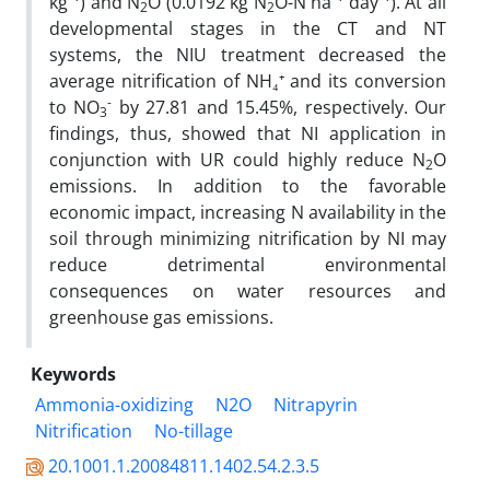
kg⁻¹) and N
O (0.0192 kg N
O-N ha⁻¹ day⁻¹). At all
2
2
developmental stages in the CT and NT
systems, the NIU treatment decreased the
average nitrification of NH₄⁺ and its conversion
-
to NO
by 27.81 and 15.45%, respectively. Our
3
findings, thus, showed that NI application in
conjunction with UR could highly reduce N
O
2
emissions. In addition to the favorable
economic impact, increasing N availability in the
soil through minimizing nitrification by NI may
reduce detrimental environmental
consequences on water resources and
greenhouse gas emissions.
Keywords
Ammonia-oxidizing
N2O
Nitrapyrin
Nitrification
No-tillage
20.1001.1.20084811.1402.54.2.3.5