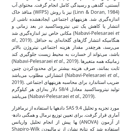
آبستنی، گلدهی و رسیدگی کامل انجام گرفت. محتوای آب
منافذ خاک (WFPS) نیز با روش (Linn & Doran, 1984)
اندازه‌گیری شد. هزینه­های اجتماعی ایجاده­شده ناشی از
انتشار یا کاهش یک تنی نیتروس­اکسید در بعد زمانی و
et
مکانی خاص نیز اندازه‌گیری شد (Nabavi-Pelesaraei
., 2019). هنگامی­که انتشار گازهای گلخانه‌ای به حداقل
al
می‌رسد، هرچقدر مقدار هزینه اجتماعی نیتروژن بالاتر
باشد، می‌تواند از خسارت به محیط ‌زیست جلوگیری کند
., 2019). زمانی­که همه متغیرها
al
et
(Nabavi-Pelesaraei
ثابت بمانند، صرف هزینه بیشتر برای محدود­کردن چنین
.,
al
et
انتشاراتی مطلوب می‌باشد (Nabavi-Pelesaraei
2019). ضریب استاندارد برای محاسبه هزینه­های اجتماعی
تولید نیتروس­اکسید معادل 58/4 دلار به‌ازای هر کیلوگرم
., 2019).
al
et
می‌باشد (Nabavi-Pelesaraei
داده­ها با استفاده از نرم­افزار SAS 9.4 مورد تجزیه و تحلیل
آماری قرار گرفت. برای تعیین توزیع نرمال و همگنی داده­
ها پیش از انجام تحلیل واریانس (ANOVA) از آزمون
Shapiro-Wilk استفاده شد که نتایج نشان از نرمال­بودن