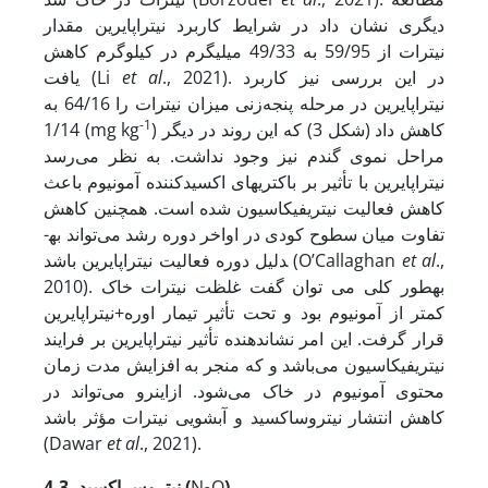
دیگری نشان داد در شرایط کاربرد نیتراپایرین مقدار
نیترات از 59/95 به 49/33 میلی­گرم در کیلوگرم کاهش
., 2021). در این بررسی نیز کاربرد
al
et
یافت (Li
نیتراپایرین در مرحله پنجه‌زنی میزان نیترات را 64/16 به
-1
) کاهش داد (شکل 3) که این روند در دیگر
1/14 (mg kg
مراحل نموی گندم نیز وجود نداشت. به نظر می‌رسد
نیتراپایرین با تأثیر بر باکتری­های اکسید­کننده آمونیوم باعث
کاهش فعالیت نیتریفیکاسیون شده است. همچنین کاهش
تفاوت میان سطوح کودی در اواخر دوره رشد می‌تواند به­
.,
al
et
دلیل دوره فعالیت نیتراپایرین باشد (O’Callaghan
2010). به­طور کلی می توان گفت غلظت نیترات
خاک
کمتر از آمونیوم بود و تحت تأثیر تیمار اوره+نیتراپایرین
قرار گرفت. این امر نشان­دهنده تأثیر نیتراپایرین بر فرایند
نیتریفیکاسیون می‌باشد و که منجر به افزایش مدت زمان
محتوی آمونیوم در خاک می‌شود. از­این­رو می‌تواند در
کاهش انتشار نیتروس­اکسید و آبشویی نیترات
مؤثر باشد
(Dawar
et
al
., 2021).
)
O
N
4-3. نیتروس اکسید (