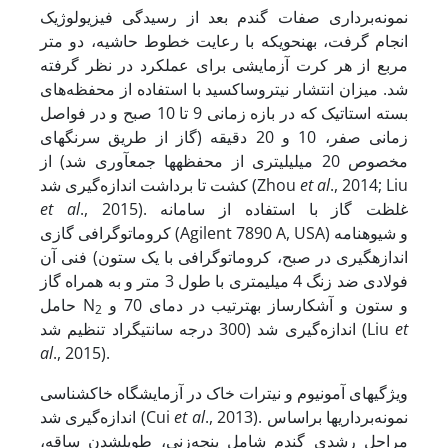
نمونه‌برداری صفات گندم بعد از رسیدگی فیزیولوژیک
انجام گرفت، به­نحوی­که با رعایت خطوط حاشیه، دو متر
مربع از هر کرت آزمایشی برای عملکرد در نظر گرفته
شد. میزان انتشار نیتروس­اکسید با استفاده از محفظه‌های
بسته استاتیک که در بازه زمانی 9 تا 10 صبح و در فواصل
زمانی صفر، 10 و 20 دقیقه (گاز از طریق سرنگ­های
مخصوص 20 میلی­لیتری از محفظه­ها جمع­آوری شد) از
., 2014; Liu
al
et
کشت تا برداشت اندازه‌گیری شد (Zhou
., 2015). غلظت گاز با استفاده از سامانه
al
et
کروماتوگرافی گازی (Agilent 7890 A, USA) و شیوه­نامه
فنی آن (اندازه­گیری در صبح، کروماتوگرافی با یک ستون
فولادی ضد زنگ 4 میلی­متری با طول 3 متر و به همراه گاز
و ستون و آشکارساز به­ترتیب در دمای 70 و
حامل N
2
et
300 درجه سانتی­گراد تنظیم شد) اندازه‌گیری شد (Liu
al
., 2015).
ویژگی­های آمونیوم و نیترات خاک در آزمایشگاه خاک­شناسی
., 2013). نمونه‌برداری­ها براساس
al
et
اندازه‌گیری شد (Cui
مراحل رشدی گندم شامل پنجه‌زنی، طویل­شدن ساقه،