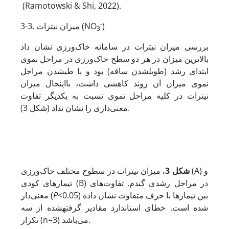
(Ramotowski & Shi, 2022).
-
)
3-3. میزان نیترات (NO
3
بررسی میزان نیترات در سامانه خاک‌ورزی نشان داد
بالاترین میزان در هر دو سطح خاک‌ورزی در مراحل نموی
ابتدای رشد (طویل­شدن ساقه) بود و با طی­شدن مراحل
نموی میزان آن روند کاهشی داشت، با­این­حال میزان
نیترات در کلیه مراحل نموی نسبت به یکدیگر تفاوت
معنی‌داری را نشان نداد (شکل 3).
شکل 3.
میزان نیترات در سطوح مختلف خاک‌ورزی (A) و
تیمارهای کودی (B) در مراحل رشدی گندم. تفاوت‌های
<0.05) بین تیمارها با حرف متفاوت نشان داده
P
معنی‌دار (
شده است. خطای استاندارد مقادیر گرفته­شده از سه
تکرار (n=3) می‌باشد.