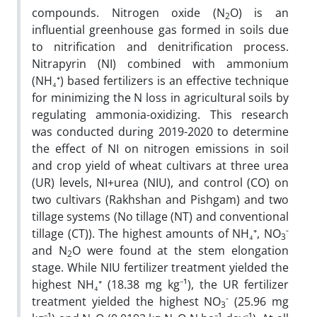
compounds. Nitrogen oxide (N
O) is an
2
influential greenhouse gas formed in soils due
to nitrification and denitrification process.
Nitrapyrin (NI) combined with ammonium
(NH₄⁺) based fertilizers is an effective technique
for minimizing the N loss in agricultural soils by
regulating ammonia-oxidizing. This research
was conducted during 2019-2020 to determine
the effect of NI on nitrogen emissions in soil
and crop yield of wheat cultivars at three urea
(UR) levels, NI+urea (NIU), and control (CO) on
two cultivars (Rakhshan and Pishgam) and two
tillage systems (No tillage (NT) and conventional
-
tillage (CT)). The highest amounts of NH₄⁺, NO
3
and N
O were found at the stem elongation
2
stage. While NIU fertilizer treatment yielded the
highest NH₄⁺ (18.38 mg kg⁻¹), the UR fertilizer
-
treatment yielded the highest NO
(25.96 mg
3