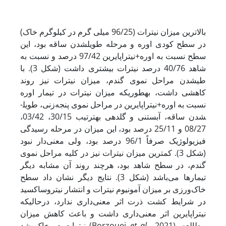
بالاترین میزان نیترات (96/25 میلی گرم در کیلوگرم خاک)
در سطح کودی اوره و مرحله طویل­شدن ساقه بود، این
سطح نسبت به اوره+نیتراپایرین 97/42 درصد و نسبت به
شاهد 40/76 درصد نیترات بیشتری داشت (شکل 3). با
طی­شدن مراحل نموی گندم، میزان نیترات نیز روند
کاهشی داشت، به­طوری­که میزان نیترات در تیمار اوره
نسبت به اوره+نیتراپایرین در مراحل نموی پنجه‌زنی، طویل­
شدن ساقه، آبستنی و گلدهی به­ترتیب 30/15، 03/42،
08/27 و 25/11 درصد بود، این میزان در مرحله رسیدگی
فیزیولوژیک صرفاً 96/1 درصد بود، ولی معنی‌دار نبود
(شکل 3). کمترین میزان نیترات نیز در کلیه مراحل نموی
گندم، در سطح شاهد بود، هرچند روند آن مشابه دیگر
تیمارها می‌باشد (شکل 3). نتایج دیگر نشان داد سطح
خاک‌ورزی بر میزان آمونیوم نیترات و انتشار نیتروس­اکسید
در شرایط کشت ذرت اثر معنی‌داری ندارد، در­حالی­که
نیتراپایرین اثر معنی‌داری داشت و باعث کاهش میزان
., 2021). مطالعه
al
et
نیترات در خاک شد (Borzouei