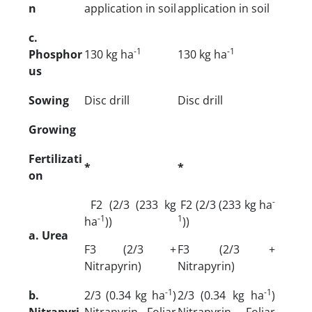
n
application in soil
application in soil
c.
-1
-1
Phosphor
130 kg ha
130 kg ha
us
Sowing
Disc drill
Disc drill
Growing
Fertilizati
*
*
on
-
F2 (2/3 (233 kg
F2 (2/3 (233 kg ha
-1
1
ha
))
))
a. Urea
F3 (2/3 +
F3 (2/3 +
Nitrapyrin)
Nitrapyrin)
-1
-1
b.
2/3 (0.34 kg ha
)
2/3 (0.34 kg ha
)
Nitrapyri
Nitrapyrin Foliar
Nitrapyrin Foliar