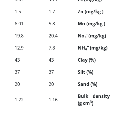
1.5
1.7
Zn (mg/kg )
6.01
5.8
Mn (mg/kg )
-
19.8
20.4
No
(mg/kg)
3
+
12.9
7.8
NH
(mg/kg)
4
43
43
Clay (%)
37
37
Silt (%)
20
20
Sand (%)
Bulk density
1.22
1.16
3
(g cm
)