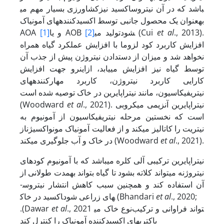
کشاورزی بسیار مهم می‎باشد که در آن نیتروس­اکسید نیز
به­عنوان یک محصول جانبی توسط اکسید­کننده­های آمونیاک
., 2013).
al
et
تولید می‎شود (Cui
[2]
و یا AOB
[1]
AOA
افزایش کاربرد کود لزوما با افزایش عملکرد گیاه همراه
نخواهد شد و میزان از دست­دادن نیتروژن پیش از جذب آن
توسط گیاه نیز افزایش می­یابد، از­این­رو جهت افزایش
کارایی کاربرد نیتروژن، کاربرد مهارکننده­های
نیتریفیکاسیون، مانند نیتراپایرین در خاک توصیه شده است
., 2021). نیتراپایرین آنزیمی میکروبی
al
et
(Woodward
است که نخستین مرحله نیتریفیکاسیون از آمونیوم به
نیتریت را کاتالیز می­کند و از فعالیت آمونیاک مونواکسیژناز
., 2021).
al
et
در خاک و آب جلوگیری می­کند (Woodward
نیتراپایرین ترکیبی آلی کلره می‏باشد که با آمونیوم کودهای
نیتروژنه می‏تواند کلاته بشود تا گیاه بتواند به­مدت طولانی از
آن استفاده کند و همچنین سبب کاهش انتشار نیتروس­
., 2020;
al
et
اکسید در خاک‎های زراعی شود (Bhandari
., 2021 نوع خاک می‎تواند فراوانی و ترکیب
al
et
.(Dawar
باکتری‏های اکسیدکننده آمونیاک را کنترل کند