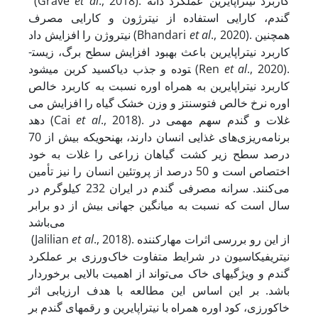
., 2018). کاربرد نیتراپایرین عملکرد دانه
al
et
(Grave
گندم، کارایی استفاده از نیترژون و کارایی مصرف
., 2020). همچنین
al
et
نیتروژن را افزایش داد (Bhandari
کاربرد نیتراپایرین باعث بهبود افزایش سطح برگ، زیست­
., 2020).
et al
توده و جذب دی­اکسید کربن می­شود (Ren
کاربرد نیتراپایرین به همراه اوره نسبت به کاربرد خالص
اوره نرخ خالص فتوسنتز و وزن خشک گیاه را افزایش می
., 2018). غلات و گندم سهم مهمی در
al
et
دهد (Cai
برنامه‌ریزی‌های غذایی انسان دارند، به­نحوی­که بیش از 70
درصد سطح زیر کشت گیاهان زراعی را غلات به خود
اختصاص است و 50 درصد از پروتئین انسان را نیز تأمین
می‌کنند. سرانه مصرفی گندم در ایران 232 کیلوگرم در
سال است که نسبت به میانگین جهانی بیش از دو برابر
می‌باشد
., 2018). از این رو بررسی اثرات مهارکننده
al
et
(Jalilian
نیتریفیکاسیون در شرایط متفاوت خاک‌ورزی بر عملکرد
گندم و ویژگی­های خاک می‌تواند از اهمیت بالایی برخوردار
باشد. بر این اساس این مطالعه با هدف ارزیابی اثر
خاکورزی، کود اوره همراه با نیتراپایرین و رقم­های گندم بر