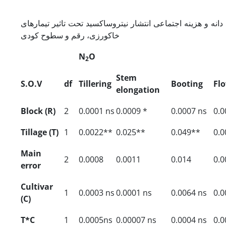
د دانه و هزینه اجتماعی انتشار نیتروس­اکسید تحت تاثیر تیمارهای
خاکورزی، رقم و سطوح کودی
N
O
2
Stem
S.O.V
df
Tillering
Booting
Fl
elongation
Block (R)
2
0.0001 ns
0.0009 *
0.0007 ns
0.0
Tillage (T)
1
0.0022**
0.025**
0.049**
0.0
Main
2
0.0008
0.0011
0.014
0.0
error
Cultivar
1
0.0003 ns
0.0001 ns
0.0064 ns
0.0
(C)
T*C
1
0.0005ns
0.00007 ns
0.0004 ns
0.