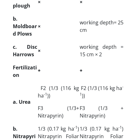
×
×
plough
b.
working depth= 25
Moldboar
×
cm
d Plows
c. Disc
working depth =
×
Harrows
15 cm × 2
Fertilizati
*
*
on
-
F2 (1/3 (116 kg
F2 (1/3 (116 kg ha
-1
1
ha
))
))
a. Urea
F3 (1/3+
F3 (1/3 +
Nitrapyrin)
Nitrapyrin)
-1
-1
b.
1/3 (0.17 kg ha
)
1/3 (0.17 kg ha
)
Nitrapyri
Nitrapyrin Foliar
Nitrapyrin Foliar