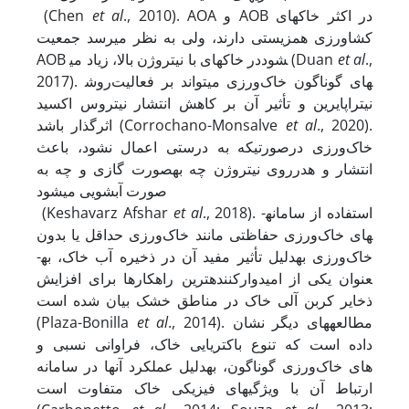
., 2010). AOA و AOB در اکثر خاک‏های
et al
(Chen
کشاورزی همزیستی دارند، ولی به نظر می‏رسد جمعیت
.,
al
et
AOB در خاک‏های با نیتروژن بالا، زیاد می‎شود (Duan
2017). روش‎های گوناگون خاک‌ورزی می‏تواند بر فعالیت
نیتراپایرین و تأثیر آن بر کاهش انتشار نیتروس اکسید
., 2020).
al
et
اثرگذار باشد (Corrochano-Monsalve
خاک‌ورزی درصورتی­که به درستی اعمال نشود، باعث
انتشار و هدرروی نیتروژن چه به­صورت گازی و چه به
صورت آبشویی می­شود
., 2018). استفاده از سامانه­
al
et
(Keshavarz Afshar
های خاک‌ورزی حفاظتی مانند خاک‌ورزی حداقل یا بدون
خاک‌ورزی به­دلیل تأثیر مفید آن در ذخیره آب خاک، به­
عنوان یکی از امیدوار­کننده­ترین راهکار‏ها برای افزایش
ذخایر کربن آلی خاک در مناطق خشک بیان شده است
., 2014). مطالعه­های دیگر نشان
al
et
(Plaza-Bonilla
داده است که تنوع باکتریایی خاک، فراوانی نسبی و
عملکرد آن‏ها در سامانه ‎های خاک‌ورزی گوناگون، به­دلیل
ارتباط آن با ویژگی­های فیزیکی خاک متفاوت است