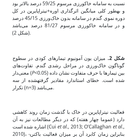
نسبت به سامانه خاکورزی مرسوم 59/25 درصد بالاتر بود
و به­طور کلی میانگین اثرگذاری اوره+نیتراپایرین در کل
دوره نموی گندم در سامانه بدون خاک‌ورزی 45/15 درصد
و در سامانه خاکورزی مرسوم 81/27 درصد می‌باشد
(شکل 2).
شکل 2.
میزان یون آمونیوم تیمارهای کودی در سطوح
گوناگون خاک‌ورزی در مراحل رشدی گندم. تفاوت‌های
<0.05) بین تیمارها با حرف متفاوت نشان داده
P
معنی‌دار (
شده است. خطای استاندارد مقادیر گرفته­شده از سه
تکرار (n=3) می‌باشد.
فعالیت نیتراپایرین در خاک با گذشت زمان روند کاهشی
دارد (عموما چهار هفته) که در دیگر مطالعات نیز به آن
.,
al
et
., 2013; O’Callaghan
al
et
اشاره شده است (Cui
2010)، بنابراین زمان کابرد آن بر میزان فعالیت باکتری­