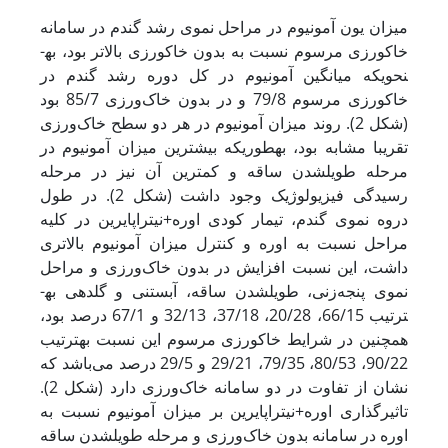
میزان یون آمونیوم در مراحل نموی رشد گندم در سامانه
خاک­ورزی مرسوم نسبت به بدون خاک­ورزی بالاتر بود، به­
نحوی­که میانگین آمونیوم در کل دوره رشد گندم در
خاکورزی مرسوم 79/8 و در بدون خاک‌ورزی 85/7 بود
(شکل 2). روند میزان آمونیوم در هر دو سطح خاک‌ورزی
تقریبا مشابه بود، به­طوری­که بیشترین میزان آمونیوم در
مرحله طویل­شدن ساقه و کمترین آن نیز در مرحله
رسیدگی فیزیولوژیک وجود داشت (شکل 2). در طول
دروه نموی گندم، تیمار کودی اوره+نیتراپایرین در کلیه
مراحل نسبت به اوره و کنترل میزان آمونیوم بالاتری
داشت، این نسبت افزایش در بدون خاک‌ورزی و مراحل
نموی پنجه‌زنی، طویل­شدن ساقه، آبستنی و گل­دهی به­
ترتیب 66/15، 20/28، 37/18، 32/13 و 67/1 درصد بود،
همچنین در شرایط خاکورزی مرسوم این نسبت به­ترتیب
90/22، 80/53، 79/35، 29/21 و 29/5 درصد می‌باشد که
نشان از تفاوت در دو سامانه خاک‌ورزی دارد (شکل 2).
تاثیرگذاری اوره+نیتراپایرین بر میزان آمونیوم نسبت به
اوره در سامانه بدون خاک‌ورزی و مرحله طویل­شدن ساقه