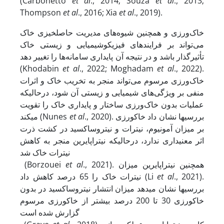
(Carbonetto
et
al
., 2014; Souza
et
al
., 2013;
Thompson
et
al
., 2016; Xia
et
al
., 2019).
خاک‌ورزی و همچنین شیوه‌های مدیریت حاصلخیزی خاک
می‌تواند بر فرایندهای فیزیکو­شیمیایی و زیستی خاک
تأثیرگذار باشد و در نتیجه آن پایداری سامانه­‌ها را تغییر دهد
(Khodabin
et
al
., 2022; Moghadam
et
al
., 2022).
خاک‌ورزی مرسوم می‌تواند منجر به تخریب خاک و اثرات
منفی بر ویژگی‌های شیمیایی و زیستی آن شود، در­حالی­که
عملیات بدون خاک‌ورزی ساختار و پایداری خاک را تقویت
., 2020). بررسی­ها نشان داد خاک­ورزی
al
et
می­کند (Nunes
بر میزان آمونیوم، نیترات و نیتروس­اکسید در کشت ذرت
اثر معنی­داری ندارد، در­حالی­که نیتراپایرین منجر به کاهش
نیترات خاک شد
., 2021). همچنین نیتراپایرین میزان
al
et
(Borzouei
., 2021).
al
et
نیترات خاک را 65 درصد کاهش داد (Li
بررسی­ها نشان می­دهد میزان انتشار نیتروس­اکسید در بدون
خاکورزی 30 تا 200 درصد بیشتر از خاک­ورزی مرسوم
گزارش شده است