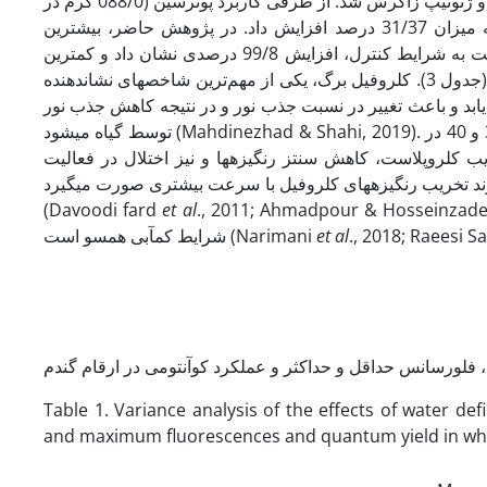
ترکیب تیماری پوترسین و تنش کم­آبی، موجب افزایش شاخص کلروفیل در لاین 27 و ژنوتیپ زاگرس شد. از طرفی کاربرد پوترسین (088/0 گرم در
لیتر) در محدودیت شدید آبی نسبت به شرایط بدون تنش، شاخص کلروفیل را به میزان 31/37 درصد افزایش داد. در پژوهش حاضر، بیشترین
شاخص کلروفیل برگ با میانگین 75/55، به ژنوتیپ کوهدشت تعلق داشت که نسبت به شرایط کنترل، افزایش 99/8 درصدی نشان داد و کمترین
مقدار شاخص مذکور با میانگین 60/40، در ژنوتیپ زاگرس و لاین 40 مشاهده شد (جدول 3). کلروفیل برگ، یکی از مهم‌ترین شاخص­های نشان­دهنده
بد و باعث تغییر در نسبت جذب نور و در نتیجه کاهش جذب نور
توسط گیاه می­شود (Mahdinezhad & Shahi, 2019). در پژوهش حاضر، کاهش شاخص کلروفیل ژنوتیپ­های گنبد، زاگرس، لاین­های 25، 39 و 40 در
خریب کلروپلاست، کاهش سنتز رنگیزه­ها و نیز اختلال در فعالیت
ند تخریب رنگیزه­های کلروفیل با سرعت بیشتری صورت می­گیرد
(Davoodi fard
et al
., 2011; Ahmadpour & Hosseinzad
شرایط کم­آبی هم­سو است (Narimani
et al
., 2018; Raeesi S
Table 1. Variance analysis of the effects of water d
and maximum fluorescences and quantum yield in whe