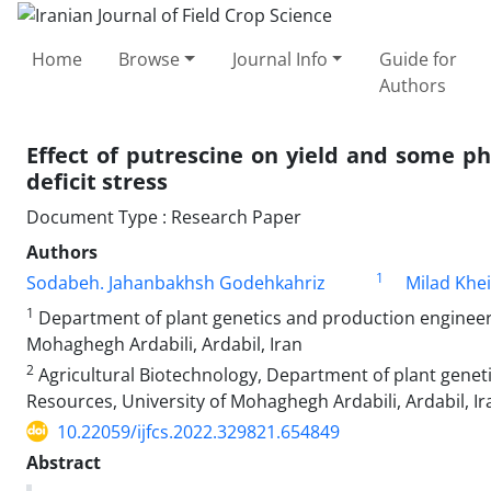
Home
Browse
Journal Info
Guide for
Authors
Effect of putrescine on yield and some p
deficit stress
Document Type : Research Paper
Authors
1
Sodabeh. Jahanbakhsh Godehkahriz
Milad Khei
1
Department of plant genetics and production engineerin
Mohaghegh Ardabili, Ardabil, Iran
2
Agricultural Biotechnology, Department of plant geneti
Resources, University of Mohaghegh Ardabili, Ardabil, Ir
10.22059/ijfcs.2022.329821.654849
Abstract