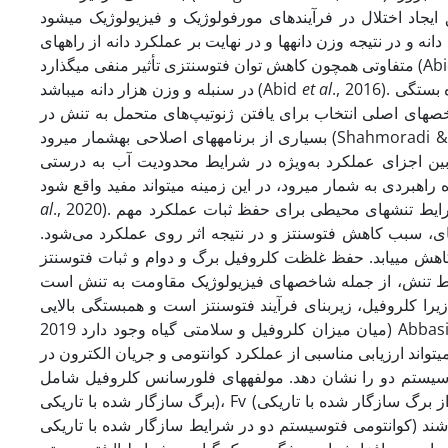
 در نتیجه وزن دانه­ها و در نهایت بر عملکرد دانه از راه­های
ون کاهش توان فتوسنتزی تأثیر منفی می­گذارد
در سنبله و وزن هزار دانه می­باشد (Abid
et al
., 2016). تحمل تنش در یک ژنوتیپ، به برخى از ویژگی­های فیزیولوژیک و مورفولوژیک آن گیاه بستگی
ص­های اصلی انتخاب برای یافتن ژنوتیپ‌های متحمل به تنش در
بسیاری از برنامه­های اصلاحی به­شمار می­رود (Shahmoradi & Shahmoradi, 2020). با وجود مطالعات بسیار زیادی که در ارتباط با عملکرد و
ن اجزای عملکرد به‌­ویژه در شرایط محدودیت آب به درستی
al
., 2020). فتوسنتز، تعیین کننده اصلی رشد و عملکرد گیاهان است و توانایی حفظ آن در شرایط تنش­های محیطی برای حفظ ثبات عملکرد مهم
­ای، سبب کاهش فتوسنتز و در نتیجه اثر روی عملکرد می‌شود
آب در برگ­ها تا 20 درصد کاهش یابد، فتوسنتز تا حدود 40 درصد کاهش می­یابد. حفظ غلظت کلروفیل برگ و دوام و ثبات فتوسنتز
را کلروفیل، زیربنای فرآیند فتوسنتز است و همبستگی بالایی
میان میزان کلروفیل و سلامتی گیاه وجود دارد 2019) Abbas
اند ارزیابی مناسبی از عملکرد کوانتومی و جریان الکترون در
فتوسیستم دو را نشان دهد. مولفه­های فلورسانس کلروفیل شامل F0 (حداقل فلورسانس برگ سازگار شده با تاریکی)، Fm (فلورسانس
برگ سازگار شده با تاریکی)، Fv (میزان تغییر فلورسانس یا فلورسانس متغیر از برگ سازگار شده با تاریکی) و Fv/Fm (حداکثر کارایی یا عملکرد