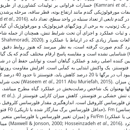
خسارات فراوانی بر تولیدات کشاورزی از طریق ایجاد اختلال در فرآیندهای مورفولوژیک و فیزیولوژیک می­شود (Kamrani
et al
., 
 مورفولوژیکی گندم مانند ارتفاع بوته، قطر ساقه، مرحله پرشدن دانه و
متفاوتی همچ (Abid
et al
., 2016). عملکرد دانه در گندم تابعی از تعداد سنبله در واحد سطح، تعداد دانه
ری و ثبات عملکرد و اجزای آن تحت شرایط تنش، همچنان از جمله شاخ
د گندم صورت گرفته است، به نظر می­رسد که هنوز روابط دقیق بی
می­تواند مفید واقع شود
توسنتز، یک واکنش ابتدایی به کم­آبی است. افزایش مقاومت روزنه
هنگامی­که کمبود 
تحت شرایط تنش، از جمله شاخص­های فیزیولوژیک مقاومت به تنش است (Waseem
et al
., 2011 Abu Muriefah, 2015). امروزه تعیین میزان
­ها به­عنوان یک شاخص رضایت‌بخش در عملکرد گیاه مطرح می­باشد، زی
i
et al
.,). یکی از اثرات تنش خشکی بر فتوسنتز، کاهش میزان کارایی فتوسنتز از
 فلورسانس کلروفیل است. اندازه­گیری مقدار فلورسانس کلروفیل می­تو
حداکثر 
کوانتومی فتوسیستم دو در شرایط سازگار شده با تاریکی) می­باشند (Maxwell & Jonson, 2000; Hosseinzadeh
et al
., 2016). کارایی عملکرد