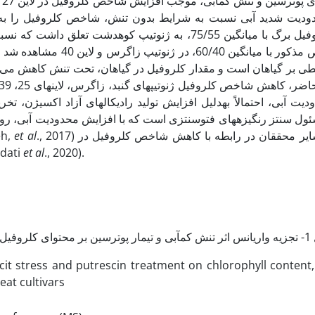
طی بر گیاهان است و مقدار کلروفیل در گیاهان، تحت تنش کاهش می‌یا
ت آبی، احتمالاً به­دلیل افزایش تولید رادیکال­های آزاد اکسیژن، ت
سئول سنتز رنگیزه­های فتوسنتزی است که با افزایش محدودیت آبی، رو
eh,
et al
., 2017) که با نتایج سایر محققان در رابطه با کاهش شاخص کلروفیل در
adati
et al
., 2020).
تومی در ارقام گندم
eficit stress and putrescin treatment on chlorophyll conte
at cultivars