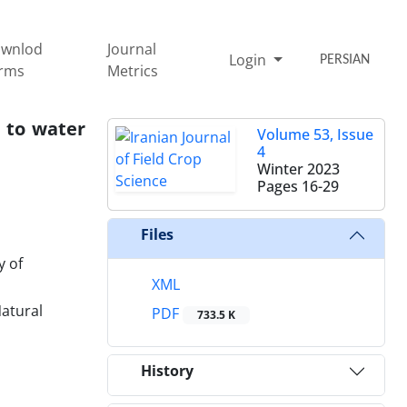
wnlod
Journal
Login
PERSIAN
rms
Metrics
e to water
Volume 53, Issue
4
Winter 2023
Pages
16-29
Files
y of
XML
Natural
PDF
733.5 K
History