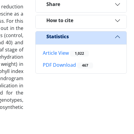
Share
 reduction
scine as a
How to cite
s. For this
out in the
s (control,
Statistics
nd 40) and
af stage of
Article View
1,022
ehydration
 weight) in
PDF Download
467
hyll index
dendrogram
lication in
d for the
genotypes,
osynthetic