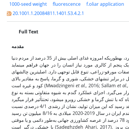
1000-seed weight
fluorescence
f.oliar application
20.1001.1.20084811.1401.53.4.2.1
Full Text
مقدمه
گندم نان به­ عنوان یکی از غلات مهم، تأثیر زیادی بر اقتصاد و امنیت غذایی جهان دارد، به­طوری­که امروزه غذای اصلی بیش از 35 درصد از مردم دنیا
ت مورفو-زراعی، تنوع قابل توجهی دارد. اصلی­ترین چالش­های
مل در برابر تنش­های خشکی، شوری و گرما، پاسخ به مقادیر بالای
کود و غیره است (Mwadzingeni
et al.,
2016; Sallam
et al.,
20
رار می­‌گیرد. اجزای عملکرد گندم به شیوه متفاوتی بسته به نوع
جهانی گندم در سال 2021 میلادی به بالاترین میزان خود یعنی 785 میلیون تن خواهد رسید که این میزان تولید، نشان از رشدی 4/1 درصدی نسبت
به سال 2020 دارد. همچنین بر اساس گزارش سازمان فائو، تولید گندم ایران در سال 2019-2020 میلادی به 8/16 میلیون تن رسید (FAO, 2020).
پدیده خشـکی و محـدودیت آب، از مشـکلات عمـده کشاورزی در جهان است و حدود 78 درصد از عرصه کشاورزی جهانی به‌­طور دائمی و یا موقتی
با خشکی درگیر است (Sadeghzdeh Ahari, 2017). حدود نیمی از کل اراضی کشاورزی جهان تحت تأثیر این عامل قرار دارد و باعث بروز