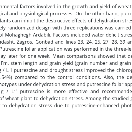
nmental factors involved in the growth and yield of wheat
al and physiological processes. On the other hand, putre
ants can inhibit the destructive effects of dehydration stres
ly randomized design with three replications was carried 
of Mohaghegh Ardabili. Factors included water deficit stres
hdasht, Zagros, Gonbad and lines 23, 24, 25, 27, 28, 39 a
 Putrescine foliar application was performed in the three-le
day later for one week. Mean comparisons showed that d
/ Fm, stem length and grain yield (grain number and grain
-
 / L
1 putrescine and drought stress improved the chlorop
.54%) compared to the control conditions. Also, the 
notypes under dehydration stress and putrescine foliar app
-1
 g / L
putrescine is more effective and recommende
f wheat plant to dehydration stress. Among the studied 
 to dehydration stress due to putrescine-enhanced phot