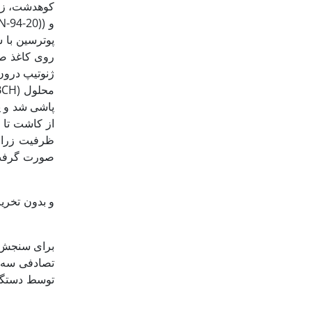
روی کاغذ صا
پاشی شد و ی
ظرفیت زراعی
برای سنجش فل