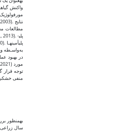
مورفولوژیک 
 2003). نتایج
مطالعات مخت
., 2013). پلی­
پلی­آمین­
به‌واسـطه وی
021) مورد
توجه قرار گ
منفی خشکی، 
به­منظور بر