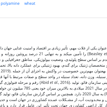
polyamine
wheat
را تأمین می­کند و به تنهایی 21 درصد پروتئین روزانه و یک پنجم از کالری مورد نیاز انسان را در جهان فراهم می­نماید (Beasley
et
دم بر اساس سطح پلوئیدی، وضعیت بیولوژیکی، مناطق جغرافیایی و صفا
و متخصصان ژنتیک برای گندم، بهبود ژنتیکی برای عملکرد دانه بالا، تح
19). عملکرد دانه به­عنوان مهم‌ترین خصوصیت در واکنش به اجزای آن از جمله
ر سنبله، وزن دانه، تعداد سنبله در واحد سطح و صفات مرتبط با آن­ها ق
رقم و مرحله فنولوژی گیاه که با تنش گرما و خشکی روبرو می­شود، تحت­تأثیر قرار می­گیرد (Abid
et al
., 2016). مطابق پیش­بینی سازمان فائو، تولید