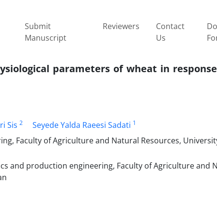
Submit
Reviewers
Contact
Do
Manuscript
Us
Fo
hysiological parameters of wheat in respons
2
1
ri Sis
Seyede Yalda Raeesi Sadati
g, Faculty of Agriculture and Natural Resources, Universit
cs and production engineering, Faculty of Agriculture and 
an