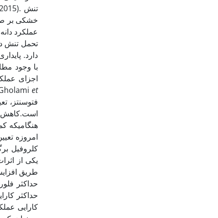
2015). تنش
خشکی بر صفات
دارد. پایدا
اجزای عملکر
شناسایی نشده است و مقایسه پاسخ ارقام مختلف گندم که یک گیاه راهبردی به شمار می­رود، در این زمینه  (Gholami
et
است.کاهش ف.
کلروفیل برگ
طریق افزایش