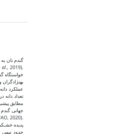
 al
., 2019).
خواستگاه گن
به­نژادگران 
تعداد دانه د