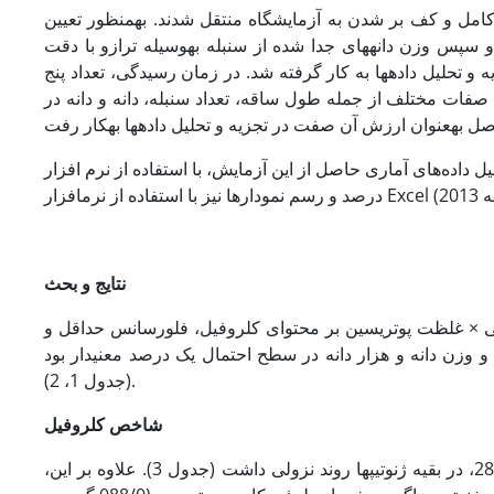
 کامل و کف بر شدن به آزمایشگاه منتقل شدند. به­منظور تعیین
سپس وزن دانه­های جدا شده از سنبله به­وسیله ترازو با دقت
001/0، لیل داده­ها به کار گرفته شد. در زمان رسیدگی، تعداد پنج
فات مختلف از جمله طول ساقه، تعداد سنبله، دانه و دانه در
تجزیه و تحلیل داده‌های آماری حاصل از این آزمایش، با استفاده از نرم افزار SAS (نسخه 1/9) و مقایسه میانگین­ها به روش 
نتایج و بحث
آبی × غلظت پوتریسین بر محتوای کلروفیل، فلورسانس حداقل و
و وزن دانه و هزار دانه در سطح احتمال یک درصد معنی­دار بود
(جدول 1، 2).
شاخص
کلروفیل
تحت تنش کم­آبی، شاخص کلروفیل برگ بجز در ژنوتیپ کوهدشت و لاین­های 24 و 28، در بقیه ژنوتیپ­ها روند نزولی داشت (جدول 3). علاوه ­بر ­این،