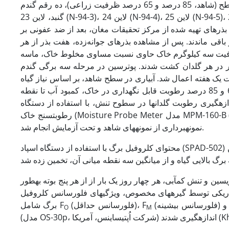
گرفت. فاکتورهای مورد بررسی شامل تنش کم­آبی در سه سطح (شاهد، 85 درصد و 65 درصد ظرفیت زراعی)، ده رقم گندم (کوهدشت، زاگرس،
گنبد، لاین 23 (N-94-3)، لاین 24 (N-94-4)، لاین 25 (N-94-5)، لاین 27 (N-94 7)، لاین 28 (N-94-8)، لاین 39 (N-94-19) و لاین 40 (N-94-20)) و
، 088/0 گرم در لیتر و 178/0 گرم در لیتر) بود. بذرهای تهیه شده از مرکز تحقیقات مغان، بعد از ضد عفونی بر
قی ماندند. پس از مشاهده بذرهای جوانه‌­زده، هفت بذر از هر
ستیکی (ارتفاع 20سانتی‌متر و عرض 15سانتی­متر) با ظرفیت سه کیلوگرم خاک حاوی نسبت مساوی مخلوط خاک، ماسه
 در هر گلدان کشت شدند. پوترسین در مرحله سه برگی گندم (معادل با کد 13 از مقیاس
یک هفته اعمال شد. آبیاری در سطح شاهد، بر اساس نیاز گیاه
از کاشت تا زمان برداشت صورت گرفت. برای دو سطح تنش نیز بعد از تخلیه 65 و 85 درصد رطوبت قابل نگه­داری در خاک، کمبود آب تا نقطه
ه­گیری رطوبت گلدان­ها در سطوح تنش، با استفاده از دستگاه
رطوبت­سنج خاک (Moisture Probe Meter مدل MPM-160-B (12-bit Resolution) AUSTRALIA) صورت گرفت و سپس 14 روز بعد از کاشت،
نمونه­برداری از نمونه­های شاهد و تحت آزمایش انجام شد.
محتوای کلروفیل برگ با استفاده از دستگاه اسپاد (SPAD-502) مدل مینولتا- ژاپن (MINOLTA- Japan) و بدون تخریب بافت­های گیاهی در مرحله سه
 و تنش کم­آبی، هر چهار روز یک بار از از هر پنج بوته به­طور
ملاً توسعه یافته انتهایی گیاه انتخاب شدند و بعد از 20 دقیقه تاریکی توسط گیره­های مخصوص، ویژگی­های فلورسانس کلروفیل
(نه) و
(فلورسانس حداقل)، F
برگ شامل F
O
M
(مدل OS-30p