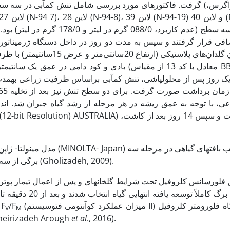
پوترسین با سه سطح (عدم کاربرد
فی قرار گرفتند و سپس به­ مدت دو روز در داخل دستگاه ژرمیناتور با
ژنوتیپ درون گلدان‌­های پلا
بادی و کود دامی در عمق یک سانتی­متر BBCH) محلول
ک روز پس از محلول­پاشی، تنش کم­آبی براساس ظرفیت زراعی به­مدت 
، با توجه به عمق ریشه در هر مرحله از رشد گیاه جبران شد. انداز
برگی از سه برگ بالایی گیاه و از میانگین سه نقطه میانی آن، تخمین زده شد (Gholizadeh, 2009).
ورسانس کلروفیل تحت شرایط گلخانه­ای و پس از اعمال تیمار پوتریسین
تصادفی سه برگ کا
فلورسانس بیشی F
/F
(میزان عملکرد کوآنتومی فتوسیستم II) توسط دستگاه فلورومتر کلروفیل
V
M
، شرکت اُپتی­ساینس، آمریکا) اندازه­گیری شدند (Kheirizadeh Arough
et al
., 2016).