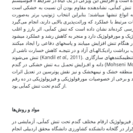
فتوسیستم II به­عنوان یک شاخص مهم در سنجش میزان تحمل ژنوتیپ­ها به تنش کم­آبی معرفی شده است و افزایش این ویژگی در یک گیاه در شرایط
ی است
اع تنش­ها می­باشند؛ بنابراین انتخاب ژنوتیپ برتر به‌صورت
ی کرده‌اند نشان داده است که تنش کم­آبی، اثر بارز و اغلب
بب برداشت رادیکـال­هـای آزاد و در نتیجـه کاهش خسارت ناشی از
تنش می‌شوند (Kandil
et al.,
ش تحمـل بـه تنش خشکی در گندم
در منطقه خشک و نیمه­خشک و نیز نقش پوترسین در تعدیل اثرات
 و برخی از خصوصیات مورفولوژیکی و فیزیولوژیکی در ده رقم
از گندم تحت تنش کم­آبی بود.
مواد و روش‌­ها
 فیزیولوژیک ارقام مختلف گندم تحت تنش کم­آبی، آزمایشی در
فی با سه تکرار در گلخانه دانشکده کشاورزی دانشگاه محقق اردبیلی انجام