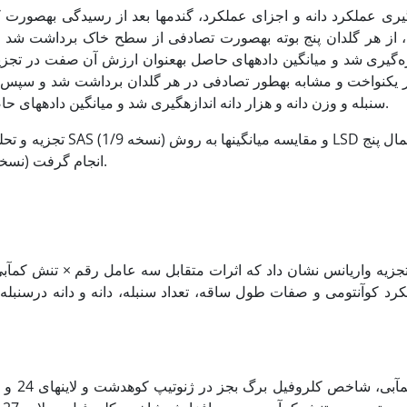
­گیری عملکرد دانه و اجزای عملکرد، گندم­ها بعد از رسیدگی به­صورت
، از هر گلدان پنج بوته به­صورت تصادفی از سطح خاک برداشت شد و 
‌گیری شد و میانگین داده­های حاصل به­عنوان ارزش آن صفت در تجزیه و تح
ر یکنواخت و مشابه به­طور تصادفی در هر گلدان برداشت شد و سپس ص
سنبله و وزن دانه و هزار دانه اندازه­گیری شد و میانگین داده­های حاصل به­عنوان ارزش آن صفت در تجزیه و تحلیل داده­ها به­کار رفت.
LSD در سطح احتمال پنج
درصد و رسم نمودارها نیز با استفاده از نرم­افزار Excel (نسخه 2013) انجام گرفت.
تجزیه واریانس نشان داد که اثرات متقابل سه عامل رقم × تنش کم­
کرد کوآنتومی و صفات طول ساقه، تعداد سنبله، دانه و دانه درسنبله 