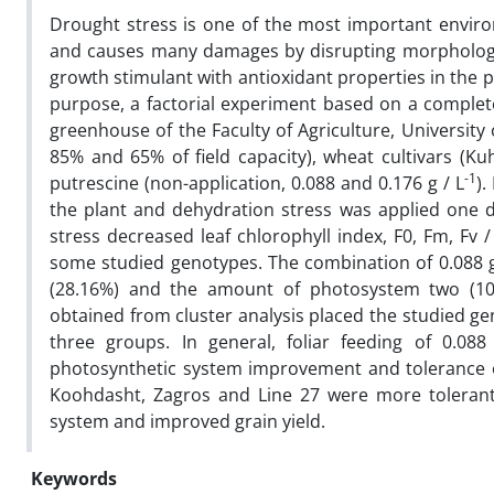
Drought stress is one of the most important enviro
and causes many damages by disrupting morphologic
growth stimulant with antioxidant properties in the pl
purpose, a factorial experiment based on a complete
greenhouse of the Faculty of Agriculture, University 
85% and 65% of field capacity), wheat cultivars (Ku
-1
putrescine (non-application, 0.088 and 0.176 g / L
).
the plant and dehydration stress was applied one 
stress decreased leaf chlorophyll index, F0, Fm, Fv 
some studied genotypes. The combination of 0.088 g
(28.16%) and the amount of photosystem two (10
obtained from cluster analysis placed the studied ge
three groups. In general, foliar feeding of 0.088
photosynthetic system improvement and tolerance o
Koohdasht, Zagros and Line 27 were more tolerant
system and improved grain yield.
Keywords