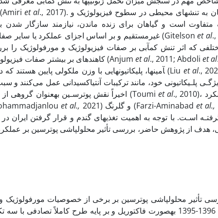
تنش کم­آبی، نشان­دهنده مقاوم بودن آن نسبت به خشک (Amiri
et al
., 2017). واکنش گیاهان به تنش­های محیطی در سطوح فیزیولوژیک و
متفاوت است و گیاهان برای زنده ماندن، نیازمند سازگار شدن به انو
غیرمستقیم و بر اساس اجزای عملکرد یا سایر صفات مرتبط با عملکرد که وراثت­‌پذیری بالایی دارند، انجام می­‌گیرد (Gitelson
et al
.,
لفی که اثر تنش کم­آبی بر صفات فیزیولوژیک و مورفولوژیک را بررس
کاهنده­ای بر بیشتر صفات فیزیولوژیک و مورفولوژیک دارد و منجر به کاهش رشد و عملکرد می­شود (Anjum
et al
., 2011; Abdoli
et al
آمین­ها، پلی­کاتیون­هایی با وزن ملکولی پایین هستند که در هنگام تنش افزایش می­یابند و پاسخ­های دفاعی را ایجاد می­کنند (Liu
et al
., 2020). هـا
ژگـی پلـی­کاتیونی خود، مانند ترکیبات آنتی­اکسیدانی عمل می‌کنند و س
2011). اخیراً نقش پوترسـین به­عنوان گروهی از تنظیم­کننده­های سازگاری (Toumi
et al
., 2010)، در بهبود عملکرد
دانه و افـزای (Mohseni Mohammadjanlou
et al.,
2021) و گلرنگ (Farzi-Aminabad
et al.,
2
رفتـه اسـت. با توجه به اهمیت تغذیه­ای گندم و قرار گرفتن ایران 
هدف از پژوهش حاضر، بررسی تأثیر محلول­پاشی پوترسین بر عملکرد
رسی تأثیر محلول­پاشی پوترسین بر برخی از خصوصیات مورفولوژیک و
سال زراعی 1396-1395 به­صورت فاکتوریل و بر پایه طرح کاملاً تصاد