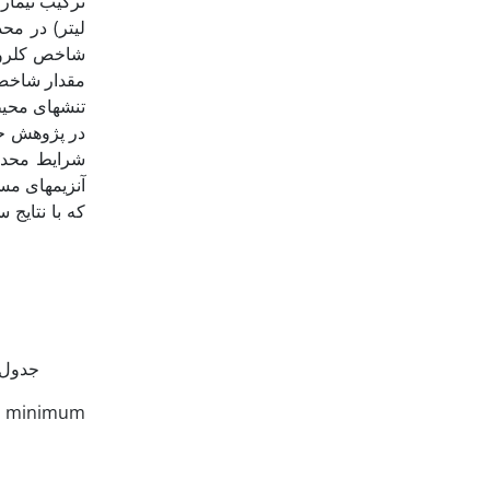
تنش­های محی
شرایط محدودی
آنزیم­های م
جدول 1- تجزیه واریانس اثر تنش کم­آبی و تیمار پوترسین بر محتوای کلروفیل، فلورسانس حداقل و حداکثر و عملکرد کوآن
nt, minimum