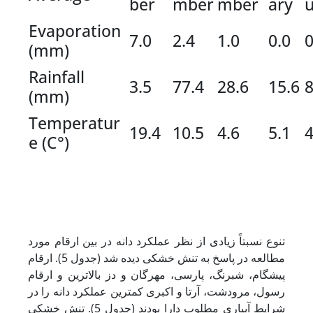
ber
mber
mber
ary
Evaporation
7.0
2.4
1.0
0.0
0
(mm)
Rainfall
3.5
77.4
28.6
15.6
8
(mm)
Temperatur
19.4
10.5
4.6
5.1
4
e (C°)
تنوع نسبتاً زیادی از نظر عملکرد دانه در بین ارقام مورد
مطالعه در پاسخ به تنش خشکی دیده شد (جدول 5). ارقام
پیشگام، شبرنگ، پارسی، مهرگان و دز بالاترین و ارقام
رسول، مرودشت، آرتا و اکبری کمترین عملکرد دانه را در
شرایط آبیاری مطلوب دارا بودند (جدول 5). تنش خشکی