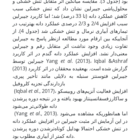
بود (جدول 3). مقایسه میانگین اثر متقابل تنش خشکی و
محلول‌پاشی جیبرلین نشان داد که تنش خشکی سبب
کاهش عملکرد دانه (تا 33 درصد) شد؛ اما کاربرد جیبرلین
سبب افزایش 2/4 و 2/3 درصدی عملکرد دانه به
ترتیب در
تیمارهای آبیاری نرمال و تنش خشکی شد (جدول 4). از
آنجایی
که بین ارقام مورد مطالعه از
نظر پاسخ به جیبرلین
تفاوت زیادی وجود نداشت اثر متقابل رقم و جیبرلین
معنی‌دار نشد. افزایش عملکرد دانه گندم در اثر کاربرد
. (2013)، Iqbal &Ashraf
et al
جیبرلین توسط Yang
(2013) گزارش شده است. به
عقیده محققان در اثر کاربرد
جیبرلین فتوسنتز سنبله به دلایلی مانند تأخیر پیری،
بازدارندگی تجزیه کلروفیل
., 2017)، افزایش فعالیت آنزیم‌های روبیسکو
et al
(Iqbal
و ساکارز
فسفات
سینتاز بهبود یافته و در نتیجه دوره پر
شدن
دانه طولانی‌تر می‌شود
., 2013). اما همانطوری
که مشاهده می‌شود
et al
(Yang
در این آزمایش اثر مثبت جیبرلین در افزایش عملکرد دانه
در تنش خشکی احتمالا به
دلیل کوتاه‌تر
شدن دوره پر
شدن
دانه کمتر از آبیاری مطلوب بود.