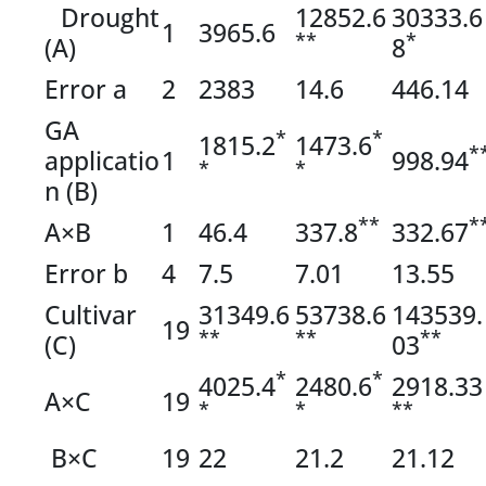
Drought
12852.6
30333.6
1
3965.6
**
*
(A)
8
Error a
2
2383
14.6
446.14
GA
*
*
1815.2
1473.6
*
applicatio
1
998.94
*
*
n (B)
**
*
A×B
1
46.4
337.8
332.67
Error b
4
7.5
7.01
13.55
Cultivar
31349.6
53738.6
143539.
19
**
**
**
(C)
03
*
*
4025.4
2480.6
2918.33
A×C
19
*
*
**
B×C
19
22
21.2
21.12