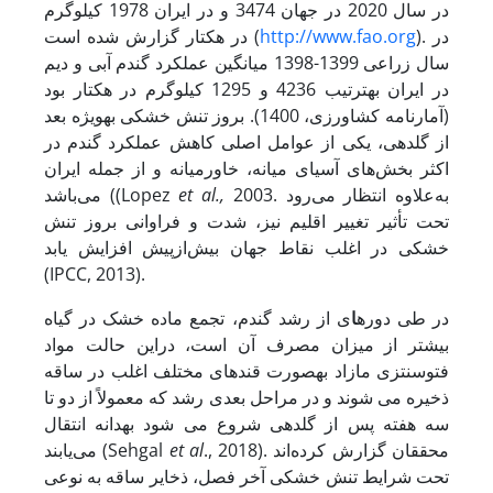
در سال 2020 در جهان 3474 و در ایران 1978 کیلوگرم
). در
http://www.fao.org
در هکتار گزارش شده است (
سال زراعی 1399-1398 میانگین عملکرد گندم آبی و دیم
در ایران به
ترتیب 4236 و 1295 کیلوگرم در هکتار بود
(آمارنامه کشاورزی، 1400). بروز تنش خشکی به
ویژه بعد
از گلدهی، یکی از عوامل اصلی کاهش عملکرد گندم در
اکثر بخش‌های آسیای میانه، خاورمیانه و از جمله ایران
2003. به‌علاوه انتظار می‌رود
et al.,
می‌باشد ((Lopez
تحت تأثیر تغییر اقلیم نیز، شدت و فراوانی بروز تنش
خشکی در اغلب نقاط جهان بیش‌ازپیش افزایش یابد
(IPCC, 2013).
در طی دوره
­ا
ی از رشد گندم، تجمع ماده خشک در گیاه
بیشتر از میزان مصرف آن است، دراین حالت مواد
فتوسنتزی مازاد به
صورت قندهای مختلف اغلب در ساقه
ذخیره می شوند و در مراحل بعدی رشد که معمولاً از دو تا
سه هفته پس از گلدهی شروع می شود به
دانه انتقال
., 2018). محققان گزارش کرده‌اند
et al
می‌یابند (Sehgal
تحت شرایط تنش خشکی آخر فصل، ذخایر ساقه به نوعی