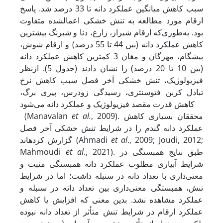
سبب کاهش میانگین عملکرد دانه تا 33 درصد شد. پاسخ
ارقام مورد مطالعه به تنش خشکی اعمال
شده متفاوت
بود. به‌طوری‌که ارقام شیراز، زارع، دنا و شبرنگ بیشترین
کاهش عملکرد دانه (بین 44 تا 55 درصد) و ارقام شوش،
پیشگام، مهرگان و مغان 3 کمترین کاهش عملکرد دانه
(بین 10 تا 20 درصد) را نشان دادند (جدول 5). ازنظر
فیزیولوژیک، تنش خشکی آخر فصل سبب کاهش نرخ
تبادل کربن فتوسنتزی، رسیدگی زودرس، پیری برگ،
کاهش قدرت مقصد فیزیولوژیک و عملکرد دانه می‌شود
, 2009). محققان بسیاری کاهش
et al.
(Manavalan
عملکرد دانه گندم را در شرایط تنش خشکی آخر فصل
., 2009; Joudi, 2012;
et al
گزارش کرده­اند (Ahmadi
., 2021). طبق نتایج همبستگی در
et al
Mahmoudi
شرایط آبیاری مطلوب عملکرد دانه همبستگی مثبت و
معنی‌داری با تعداد دانه در سنبله داشت؛ اما در شرایط
تنش، همبستگی معنی‌داری بین تعداد دانه در سنبله و
عملکرد مشاهده نشد. بدین معنی که افزایش یا کاهش
عملکرد ارقام در شرایط تنش متأثر از تعداد دانه نبوده