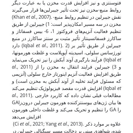
فتوسنتزی و نیز افزایش قدرت مخزن یا به عبارت دیگر
روابط منبع-مخزن نیز تحت تأثیر جیبرلین‌ها قرار می‌گیرند
., 2007). نقش جیبرلین در تنظیم روابط منبع-
et al
(Khan
مخزن در سه مسیر امکان‌پذیر است: 1) جیبرلین از طریق
تنظیم فعالیت آنزیم‌های فروکتوز 1، 6- بیس فسفاتاز و
ساکارز فسفات
سینتاز تأثیر مثبت بر سنتز ساکارز در منبع
., 2011). 2) جیبرلین از طریق تأثیر بر
et al
دارد (Iqbal
تورژسانس سلولی، اسیدیته آپوپلاست و غلظت هورمون
ها،
et
فرآیند بارگیری آوند آبکش را نیز تحریک می‌نماید (Iqbal
., 2011) و 3) جیبرلین فرایند انتقال به مخزن را از
al
طریق افزایش فعالیت آنزیم اینورتاز خارج‌ سلولی (آنزیمی
که مسئول فرایند تخلیه از آوند آبکش به مخزن است) و
et
افزایش قدرت مقصد فیزیولوژیک تنظیم می‌کند (Iqbal
., 2011). مطالعات قبلی نشان داده که کاربرد خارجی
al
GAها بیان ژن‌های بیوسنتز
کننده هورمون جیبرلین درون‌زا
را تنظیم و تحریک می‌کند و غلظت داخلی هورمون‌ GA را
افزایش می‌دهد
., 2013). علاوه بر موارد ذکر
et al
., 2021; Yang
et al
(Ci
شده، شواهدی مبنی بر دخالت مسیر سیگنالی جیبرلین در