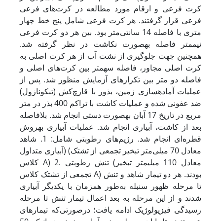
کرت فرعی و ارقام مورد مطالعه در کرت‌های فرعی
فرعی قرار گرفتند. هر کرت فرعی شامل پنج خط چهار
متری با فاصله 14 سانتی‌متر بود. بین هر دو کرت فرعی
نیم
متر فاصله به
صورت نکاشت در نظر گرفته شد.
همچنین جهت جلوگیری از نشت آب از هر کرت اصلی به
کرت اصلی مجاور، فاصله سه
متر بین کرت‌های اصلی و
فاصله دو متر بین تکرارهای آزمایش منظور شد. پس از
عملیات آماده
سازی زمین، بذور با قارچ‌کش (تبکونازول)
ضد عفونی شده و عملیات کاشت با تراکم 400 بذر در متر
مربع در تاریخ 17 آبان به
صورت دستی انجام شد. بلافاصله
بعد از کاشت، آبیاری انجام شد. عملیات آبیاری به
روش
قطره‌ای انجام شد. رژیم‌های رطوبتی شامل: 1. شاهد
(آبیاری متداول (معادل 70 میلی‌متر تبخیر تجمعی از تشتک
کلاس A) 2. تنش رطوبتی (معادل 110 میلیمتر تبخیر
تجمعی از تشتک کلاس A) بودند. هر دو تیمار شاهد و تنش
تا مرحله ظهور سنبله به‌طور همزمان با یکدیگر آبیاری
شدند و از این مرحله به بعد اعمال تیمار تنش تا مرحله
رسیدگی فیزیولوژیک ادامه یافت؛ درصورتی‌که تیمارهای