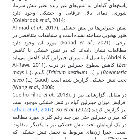
پاسخ‌های گیاهان به تنش‌های غیر زنده نظیر تنش سرما،
شوری، دمای بالا، غرقابی و خشکی وجود دارد
(Colebrook
et al
., 2014;
., 2017). نقش جیبرلین‌ها در تنش خشکی
et al
Ahmad
هنوز به
خوبی شناخته نشده است و مشاهدات متناقضی در
., 2021). برخی
et al
مورد آن وجود دارد (Fahad
مطالعات نشان داده‌اند که در تنش خشکی با کاهش
پتانسیل آب میزان جیبرلین گیاه کاهش می‌یابد (Abdel &
Zea
Al-Rawi, 2011). کاهش سطوح جیبرلین در ذرت (
Boehmeria
L.) و (
aestivum
Triticum
L.)، گندم (
mays
(L.) Gaud) تحت تنش خشکی گزارش شده است
nivea
(Wang
et al
., 2008;
., 2013). در مقابل، گزارشاتی نیز از
et al
Coelho Filho
افزایش میزان جیبرلین گیاه در تنش خشکی موجود است
(2022) نیز گزارش کردند
et al.
). Xu
., 2007
et al
Zhao
(
که میزان جیبرلین حتی بین چند رقم کلزای مورد مطالعه
در یک آزمایش تحت تنش خشکی نیز با یکدیگر متفاوت
است. اخیرا ژن‌های مربوط به تحمل تنش خشکی که