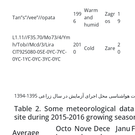
Warm
199
Zagr
1
Tan”s”/vee”//opata
and
6
os
9
humid
L1.11//F35.70/Mo73/4/Ym
h/Tob//Mcd/3/Lira
201
2
Cold
Zare
CIT925080-0SE-0YC-7YC-
0
0
0YC-1YC-0YC-3YC-0YC
Table 2. Some meteorological data
site during 2015-2016 growing seaso
Octo
Nove
Dece
Janu
Average