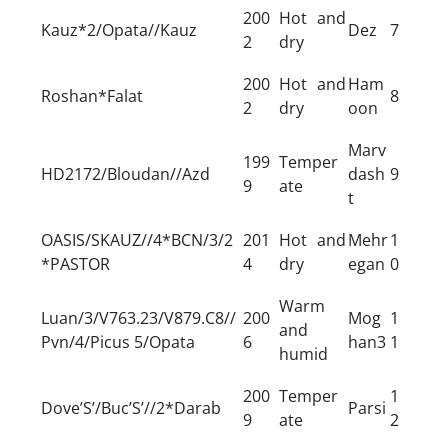
200
Hot and
Kauz*2/Opata//Kauz
Dez
7
2
dry
200
Hot and
Ham
Roshan*Falat
8
2
dry
oon
Marv
199
Temper
HD2172/Bloudan//Azd
dash
9
9
ate
t
OASIS/SKAUZ//4*BCN/3/2
201
Hot and
Mehr
1
*PASTOR
4
dry
egan
0
Warm
Luan/3/V763.23/V879.C8//
200
Mog
1
and
Pvn/4/Picus 5/Opata
6
han3
1
humid
200
Temper
1
Dove’S’/Buc’S’//2*Darab
Parsi
9
ate
2