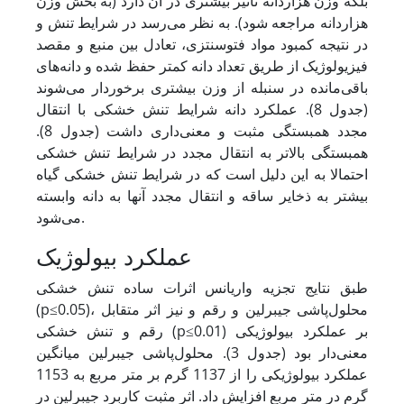
بلکه وزن هزاردانه تأثیر بیشتری در آن دارد (به بخش وزن
هزاردانه مراجعه شود). به نظر می‌رسد در شرایط تنش و
در نتیجه کمبود مواد فتوسنتزی، تعادل بین منبع و مقصد
فیزیولوژیک از طریق تعداد دانه کمتر حفظ شده و دانه‌های
باقی‌مانده در سنبله از وزن بیشتری برخوردار می‌شوند
(جدول 8). عملکرد دانه شرایط تنش خشکی با انتقال
مجدد همبستگی مثبت و معنی‌داری داشت (جدول 8).
همبستگی بالاتر به انتقال مجدد در شرایط تنش خشکی
احتمالا به این دلیل است که در شرایط تنش خشکی گیاه
بیشتر به ذخایر ساقه و انتقال مجدد آن
ها به دانه وابسته
می‌شود.
عملکرد بیولوژیک
طبق نتایج تجزیه واریانس اثرات ساده تنش خشکی
(p≤0.05)، محلول‌پاشی جیبرلین و رقم و نیز اثر متقابل
رقم و تنش خشکی (p≤0.01) بر عملکرد بیولوژیکی
معنی‌دار بود (جدول 3). محلول‌پاشی جیبرلین میانگین
عملکرد بیولوژیکی را از 1137 گرم‌ بر متر مربع به 1153
گرم ‌در متر مربع افزایش داد. اثر مثبت کاربرد جیبرلین در