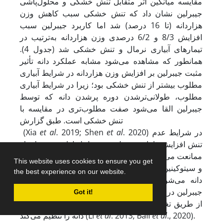
مقایسه میانگین اثر متقابل تنش خشکی و محلول‌پاشی
جیبرلین نشان داد که تنش خشکی سبب کاهش وزن
هزاردانه (تا 16 درصد) شد اما کاربرد جیبرلین سبب
افزایش 8/3 و 6/2 درصدی وزن هزاردانه به‌ترتیب در
تیمارهای آبیاری نرمال و تنش خشکی شد (جدول 4).
همانطور که مشاهده می‌شود مشابه عملکرد دانه تأثیر
مثبت جیبرلین بر افزایش وزن هزاردانه در شرایط آبیاری
مطلوب بیشتر از تنش خشکی بود؛ زیرا در شرایط آبیاری
مطلوب، طولانی‌تر
شدن دوره پر
شدن دانه که توسط
جیبرلین القا می‌شود صفت مطلوب‌تری در مقایسه با
تنش خشکی است. طبق گزارش
. 2020) در شرایط عدم
et al
. 2019; Shen
et al
(Xia
تنش افزایش غلظت جیبرلین در مراحل اولیه رشد دانه از
سنتز ABA ممانعت می‌کند و سبب افزایش غلظت اکسین
This website uses cookies to ensure you get
و سیتوکینین در مراحل انتهایی رشد دانه و افزایش وزن
the best experience on our website.
دانه می‌شود. مصرف جیبرلین خارجی سبب افزایش
جیبرلین درون‌زا و کاهش آبسیزیک
اسید درون‌زا می‌شود و
Got it!
از طریق تغییر فعالیت ‌آنزیم‌های مقصد فیزیولوژیک وزن
., 2020).
et al
. 2013; Bali
et al
دانه را تنظیم می‌کند (Li