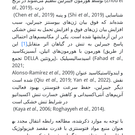
et
توسط هورمون جیبرلین‌ تنظیم می‌شوند در برنج (Zhou
., 2019)، ذرت
al
., 2019) شناسایی
et al
., 2019) و پنبه (Shi
et al
(Chen
شده‌اند که فوق‌ بیان ژن‌های بیوسنتز جیبرلین، سبب
افزایش بیان ژن‌های فوق‌ و افزایش تحمل به تنش خشکی
در این آزمایش­ها شده است. یکی از مکانیسم‌های احتمالی
پاسخ جیبرلین به تنش در گیاهان اثر متقابل
[1]
این
هورمون با هورمون‌های اتیلن، آبسیزیک
اسید (از طریق
.,
et al
سالیسیلیک (Fahad
تجمع DELLA پروتئین)، اسید
2021;
., 2009) و ایندول
استیک
اسید عنوان
et al
Alonso-Ramírez
., 2022). نقش
et al
., 2019; Yan
et al
شده است (Qiu
دیگر جیبرلین، حفظ سرعت فتوسنتز، بهبود فعالیت
آنزیم‌های آنتی‌اکسیدانی و کاهش خسارت تنش اکسیداتیو
در شرایط تنش خشکی است
(Kaya
et al
., 2006; Roghayyeh
et al
., 2014).
با توجه به موارد ذکر
شده، مطالعه رابطه انتقال مجدد به
عنوان منبع مواد فتوسنتزی با قدرت مقصد فیزیولوژیک