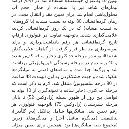
درصد (v/v) توئین 20 به‌عنوان خیس
کننده استفاده شد. در
تیمارهای شاهد نیز با استفاده از همان حجم آب
محلول‌پاشی انجام شد.
برای تعیین مقدار انتقال مجدد، در
زمان گرده‌افشانی 80 بوته به نسبت مشابه (یا گروه‌های
به نسبت مشابه) که در یک روز گرده‌افشانی کردند،
علامت‌گذاری شدند. با
توجه
به تفاوت در فنولوژی ارقام،
تاریخ گرده‌افشانی هر رقم یادداشت‌برداری و برای
نمونه‌برداری مد نظر قرار گرفت. از گیاهان علامت‌گذاری
شده 40 بوته در مرحله حداکثری ذخایر ساقه کف‌بر شدند
و 40 بوته دوم در مرحله رسیدگی فیزیولوژیکی برداشت
شد و برگ‌ها جدا شده و ساقه‌های اصلی به میانگره‌ها
تفکیک شده و جهت خشک
کردن به آون (به
مدت 48 ساعت
در 80 درجه سلسیوس
)
منتقل شد. لازم به ذکر است که
مرحله حداکثری ذخایر ساقه با نمونه‌گیری از 10 بوته به
فواصل پنج روز از ظهور سنبله (زادوکس 52) تا پایان
مرحله شیری
شدن (زادوکس 75) با
توجه
به فنولوژی هر
رقم تعیین شد. میانگره
ها شامل پدانکل (دم‌ گل
آذین)،
پنالتیمیت (میانگره ماقبل آخر) و میانگره‌های زیرین
(مجموع بقیة میانگره‌ها) بود. همچنین برای تعیین میزان