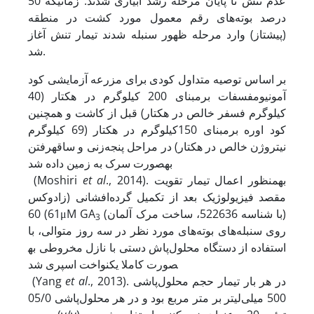
عدم تنش تا پایان مرحله رشد آبیاری شدند. زمانی
که 50
درصد بوته‌های رقم معمول مورد کشت در منطقه
(پیشتاز) وارد مرحله ظهور سنبله شدند تیمار تنش آغاز
شد.
بر اساس توصیه متداول کودی برای مزرعه آزمایشی کود
آمونیوم
فسفات بر
مبنای 200 کیلوگرم در هکتار (40
کیلوگرم فسفر خالص در هکتار) قبل از کاشت و همچنین
کود اوره بر
مبنای 150کیلوگرم در هکتار (69 کیلوگرم
نیتروژن خالص در هکتار) در مراحل پنجه‌زنی و ساقه
رفتن
به
صورت سرک به زمین داده شد
., 2014). به
منظور اعمال تیمار تقویت
et al
(Moshiri
مقصد فیزیولوژیک بعد از تکمیل گرده‌افشانی (زادوکس
(با شناسه 522636، ساخت مرک آلمان)
61) 60μM GA
3
روی سنبله‌های بوته‌های مورد نظر در سه روز متوالی، با
استفاده از دستگاه محلول‌پاش دستی با نازل مخروطی به
صورت کاملا یکنواخت اسپری شد
., 2013). در هر بار تیمار حجم محلول‌پاشی
et al
(Yang
500 میلی‌لیتر بر متر مربع بود و در هر محلول‌پاشی 05/0