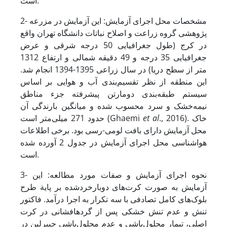
است.
2- مشخصات محل اجرای آزمایش: این آزمایش در مزرعه
پژوهشی گروه زراعت و اصلاح نباتات دانشگاه تهران واقع
در کرج (طول جغرافیایی 50 درجه شرقی و عرض
جغرافیایی 35 درجه و 49 دقیقه شمالی و ارتفاع 1312
متر از سطح دریا) در سال‌ زراعی 1395-1394 انجام شد.
این منطقه از نظر تقسیم‌بندی آب و هوایی بر اساس
سیستم طبقه‌بندی دومارتن پیشرفته جزء مناطق
نیمه‌خشک و سرد محسوب شده و میانگین بارندگی آن
., 2016). خاک
et al
حدود 271 میلی‌متر است (Ghaemi
محل آزمایش دارای بافت لومی-رسی بود. برخی اطلاعات
هواشناسی محل اجرای آزمایش در جدول 2 آورده شده
است.
3- نحوه اجرای آزمایش و صفات مورد مطالعه: این
آزمایش به صورت کرت‌های دوبارخرد
شده بر پایة طرح
بلوک‌های کامل تصادفی با سه تکرار به اجرا درآمد. فاکتور
تنش و عدم تنش خشکی پس از گرده
افشانی در کرت
اصلی، تیمار محلول‌پاشی و عدم محلول‌پاشی جیبرلین در