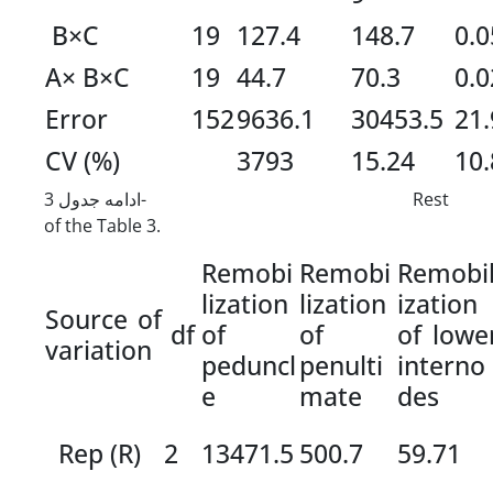
B×C
19
127.4
148.7
0.0
A× B×C
19
44.7
70.3
0.0
Error
152
9636.1
30453.5
21.
CV (%)
3793
15.24
10.
ادامه جدول 3- Rest
of the Table 3.
Remobi
Remobi
Remobi
lization
lization
ization
Source of
df
of
of
of lowe
variation
peduncl
penulti
interno
e
mate
des
Rep (R)
2
13471.5
500.7
59.71