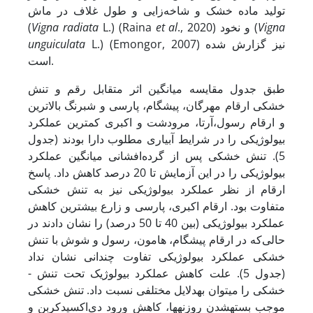
تولید ماده‌ خشک و شاخه‌زایی و طول غلاف در ماش
Vigna
., 2020) و نخود (
et al
L.) (Raina
Vigna radiata
(
L.) (Emongor, 2007) نیز گزارش شده
unguiculata
است.
طبق جدول مقایسه میانگین اثر متقابل رقم و تنش
خشکی ارقام مهرگان، پیشگام، پارسی و شبرنگ بالاترین
و ارقام رسول،آرتا، مرودشت و اکبری کمترین عملکرد
بیولوژیکی را در شرایط آبیاری مطلوب دارا بودند (جدول
5). تنش خشکی پس از گرده‌افشانی میانگین عملکرد
بیولوژیکی را در این آزمایش تا 20 درصد کاهش داد. پاسخ
ارقام از نظر عملکرد بیولوژیکی نیز به تنش خشکی
متفاوت بود. ارقام اکبری، پارسی و زارع بیشترین کاهش
عملکرد بیولوژیکی (بین 40 تا 50 درصد) را نشان دادند در
حالی‌که در ارقام پیشگام، هامون، رسول و شوش با تنش
خشکی عملکرد بیولوژیکی تفاوت چندانی نشان نداد
(جدول 5). علت کاهش عملکرد بیولوژیک تحت تنش ­
خشکی را می
توان به
دلایل مختلفی نسبت داد. تنش خشکی
موجب بسته
شدن روزنه­ها، کاهش ورود دی‌اکسید‌کربن و