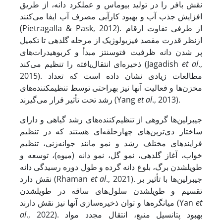
نقش بافر را در تولید بیوماس و عملکرد دانه، از طریق
افزایش جذب آب و بهبود کارآیی مصرف آب ایفا می‌کنند
(Pietragalla & Pask, 2012). از طرفی تفاوت ارقام
ازنظر قدرت مقصد فیزیولوژیک از مرحله گلدهی تا تکمیل
پر شدن دانه ظرفیت فتوسنتز مبدأ و کربوهیدرات‌های
.,
et al
ذخیره‌ای انتقال‌یافته را تنظیم می‌کند (Jagadish
2015). مطالعات زیادی نشان داده است که تعداد
مخزن‌ها و فعالیت آن
ها نیز به
راحتی توسط تنظیم
کننده‌های
., 2013).
et al
رشد تحت تأثیر قرار می‌گیرند (Yang
جیبرلین‌ها گروهی از تنظیم‌کننده‌های رشد گیاهی و دارای
ساختار دی‌ترپن‌های چهارحلقه‌ای هستند که در تنظیم
فرایندهای مختلف رشد و نمو مانند جوانه‌زنی، تنظیم
خواب، آغاز گلدهی، نمو گل، نمو دانه (میوه)، توسعه و
طویل
شدن برگ، بلوغ دانه گرده و طول دوره رسیدگی دانه
., 2021). جیبرلین‌ها با تأثیر بر
et al
نقش دارد (Rhaman
تقسیم و طویل
شدن سلول‌های ساقه در طویل
شدن
et
میانگره‌ها و توان ذخیره‌سازی آنها نیز نقش دارند (Yan
., 2022). بهبود پتانسیل منبع، انتقال مجدد مواد
al