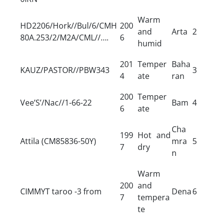
Warm
HD2206/Hork//Bul/6/CMH
200
and
Arta
2
80A.253/2/M2A/CML//….
6
humid
201
Temper
Baha
KAUZ/PASTOR//PBW343
3
4
ate
ran
200
Temper
Vee’S’/Nac//1-66-22
Bam
4
6
ate
Cha
199
Hot and
Attila (CM85836-50Y)
mra
5
7
dry
n
Warm
200
and
CIMMYT taroo -3 from
Dena
6
7
tempera
te