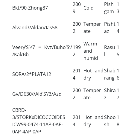
200
Pish
1
Bkt/90-Zhong87
Cold
9
gam
3
200
Temper
Pisht
1
Alvand//Aldan/Ias58
2
ate
az
4
Warm
Veery’S’≠7 = Kvz/Buho’S’/
199
Rasu
1
and
/Kal/Bb
2
l
5
humid
201
Hot and
Shab
1
SORA/2*PLATA12
4
dry
rang
6
200
Temper
Shira
1
Gv/D630//Ald’S’/3/Azd
2
ate
z
7
CBRD-
3/STORKxDICOCCOIDES
201
Hot and
Shoo
1
ICW99-0474-11AP-0AP-
4
dry
sh
8
0AP-4AP-0AP