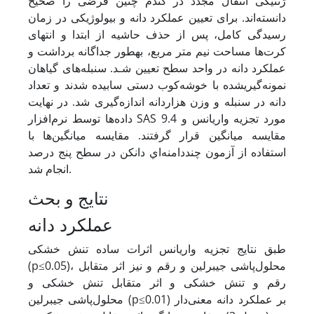
ژنتیکی انتقال مجدد در گندم چنین فرضی را صحیح
دانسته‌اند. برای تعیین عملکرد دانه و بیولوژیکی در زمان
رسیدگی کامل، پس از حذف حاشیه از ابتدا و انتهای
کرت‌ها مساحت نیم متر مربع، به
طور جداگانه برداشت و
عملکرد دانه در واحد سطح تعیین شـد. سنبله‌های گیاهان
نمونه‌گیری
شده با خوشه‌کوب دستی سابیده شدند و تعداد
دانه در سنبله و وزن هزاردانه اندازه‌گیری شد. در نهایت
داده‌ها توسط نرم‌افزار SAS 9.4 مورد تجزیه واریانس و
مقایسه میانگین قرار گرفتند. ﻣﻘﺎﻳﺴﻪ میانگین‌ها ﺑﺎ
ﺍﺳﺘﻔﺎﺩﻩ ﺍﺯ ﺁﺯﻣﻮﻥ ﭼﻨﺪ
ﺩﺍﻣﻨﻪﺍﻱ ﺩﺍﻧﻜﻦ ﺩﺭ ﺳﻄﺢ پنج درصد
انجام شد.
نتایج و بحث
عملکرد دانه
طبق نتایج تجزیه واریانس اثرات ساده تنش خشکی
(p≤0.05)، محلول‌پاشی جیبرلین و رقم و نیز اثر متقابل
رقم و تنش خشکی و اثر متقابل تنش خشکی و
محلول‌پاشی جیبرلین (p≤0.01) بر عملکرد دانه معنی‌دار