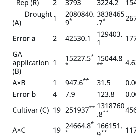
Rep (R)
2
3793
3224.2
15
Drought
2080840.
3838465
1
26
*
*
(A)
9
.7
129403.
Error a
2
42530.1
17
1
GA
*
15227.5
15044.8
application
1
4.6
*
**
(B)
**
A×B
1
947.6
31.5
0.0
Error b
4
7.9
123.8
0.0
1318760
**
Cultivar (C)
19
251937
45
**
.8
*
24664.8
166151.
A×C
19
11
*
**
9