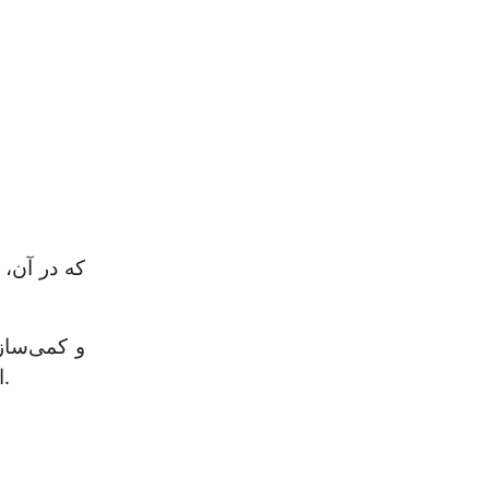
که در آن،
خطی یک تکه (رابطه 5) و دو تکه‌ای (رابطه 6) صورت گرفت و برای رسم منحنی‌ها از نرم‌افزار Excel استفاده شد.