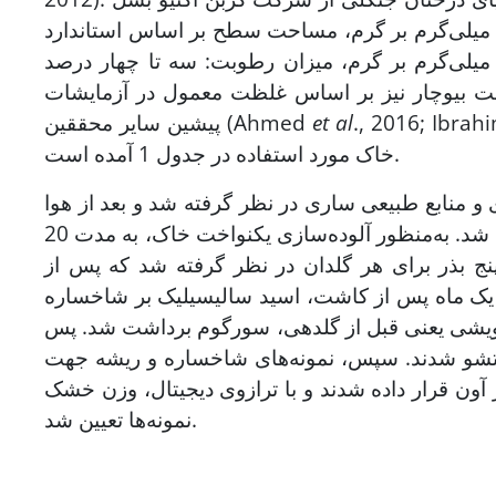
هیه شد که مشخصات آن شامل عدد ید: 950 تا 1100 میلی‌گرم بر گرم، مساحت سطح بر اساس استاندارد ASTM: 950 تا
110 متر مربع بر گرم، عدد متیلن بلو: 250-150 میلی‌گرم بر گرم، میزان رطوبت: سه تا چهار درصد، pH: 5/8، میزان
 1/0 میلی‌متر و کمتر بود. غلظت بیوچار نیز بر اساس غلظت معمول در آزمایشات
., 2016; Ibra
et al
پیشین سایر محققین (Ahmed
خاک مورد استفاده در جدول 1 آمده است.
و منابع طبیعی ساری در نظر گرفته شد و بعد از هوا
خشک شدن خاک، تیمار سرب و بیوچار به گلدان‌های مورد نظر اضافه شد. به‌منظور آلوده‌سازی یکنواخت خاک، به مدت 20
گلدانی صورت گرفت. در 29 خرداد، تعداد پنج بذر برای هر گلدان در نظر گرفته شد که پس از
ند. یک ماه پس از کاشت، اسید سالیسیلیک بر شاخساره
رویشی یعنی قبل از گلدهی، سورگوم برداشت شد. پس
ستشو شدند. سپس، نمونه‌های شاخساره و ریشه جهت
در دمای 35 درجه سانتی‌گراد در آون قرار داده شدند و با ترازوی دیجیتال، وزن خشک
نمونه‌ها تعیین شد.