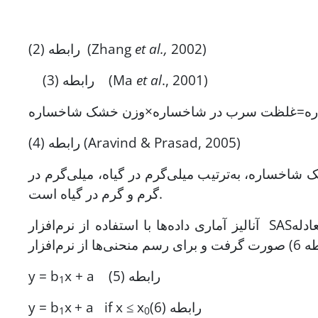
2002)
et al.,
رابطه (2) (Zhang
., 2001)
et al
رابطه (3) (Ma
ه=غلظت سرب در شاخساره×وزن خشک شاخساره
رابطه (4) (Aravind & Prasad, 2005)
ساره، به‌ترتیب میلی‌گرم در گیاه، میلی‌گرم در
گرم و گرم در گیاه است.
آنالیز آماری داده‌ها با استفاده از نرم‌افزار SASو کمی‌سازی اثر تنش سرب از طریق تجزیه رگرسیونی و برازش معادله
x + a رابطه (5)
y = b
1
رابطه (6)
+ a if x ≤ x
x
y = b
1
0