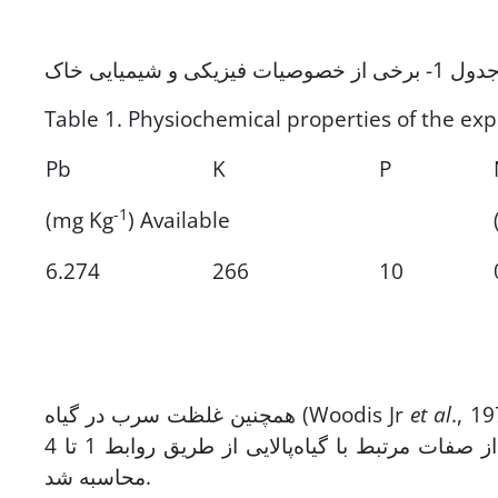
ول 1- برخی از خصوصیات فیزیکی و شیمیایی خاک
Table 1. Physiochemical properties of the expe
Pb
K
P
-1
(mg Kg
) Available
6.274
266
10
تفاده خاک (Lindsay & Norvell, 1978)
et al
همچنین غلظت سرب در گیاه (Woodis Jr
اندازه‌گیری شد. علاوه بر صفات گفته شده، شاخص تحمل و برخی از صفات مرتبط با گیاه‌پالایی از طریق روابط 1 تا 4
محاسبه شد.