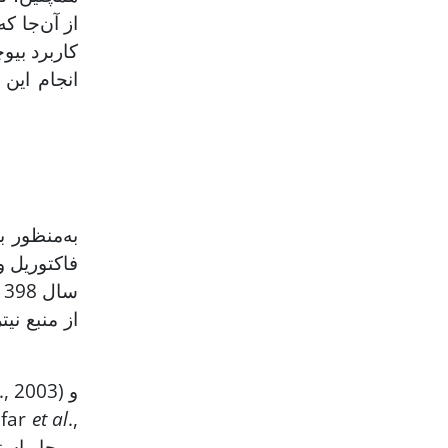
کاربرد بیو
انجام این
به‌منظور 
فاکتوریل و
., 2003) و
ifar
et al
.,