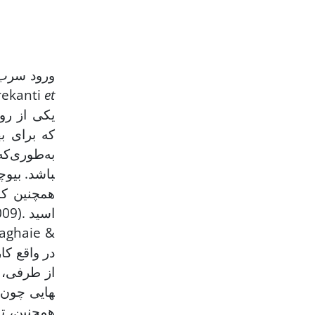
ورود سرب ب
et
به دنبال داشته باشد Fahimirad & Hatami, 2017))؛ از این رو، اصلاح خاک‌ها