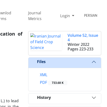
wnlod
Journal
Login
PERSIAN
rms
Metrics
cation of
Volume 52, Issue
4
Winter 2022
Pages
223-233
Files
XML
PDF
733.68 K
History
r
L.) to lead
ons in the