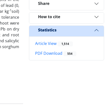
Share
of lead (0,
-1
ar kg
soil)
How to cite
, tolerance
shoot were
f Pb on dry
Statistics
t and root
d salicylic
Article View
1,514
 in sorghum
PDF Download
554