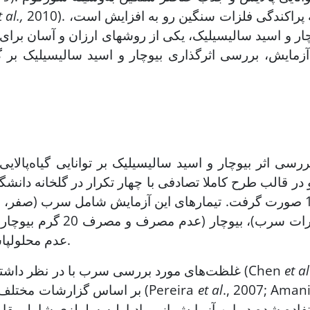
2010). از آن‌جا که پراکندگی فلزات سنگین رو به افزایش است،
t al.,
چار و اسید سالیسیلیک، یکی از روش‏های ارزان و آسان برای
 آزمایش، بررسی اثرگذاری بیوچار و اسید سالیسیلیک بر 
بررسی اثر بیوچار و اسید سالیسیلیک بر توانایی گیاه‌پ
 در قالب طرح کاملا تصادفی با چهار تکرار در گلخانه دانش
از منبع نیترات سرب)،
عدم محلول‏پاشی و محلول‏پاشی‌ دو میلی‌مولار اسید سالیسیلیک) بود.
et al
غلظت‌های مورد بررسی سرب با در نظر داشتن حد مجاز سرب در خاک (400 میلی‌گرم در کیلوگرم) (Chen
., 2007; Aman
et al
بر اساس گزارشات مختلف در غلظت‌های چندین برابر سمی در نظر گرفته شدند (Pereira