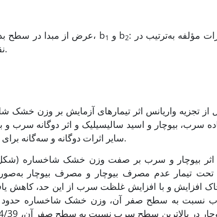
: شیب تغییرات مؤلفه به‌ترتیب در
و b
در این روابط، a: عرض از مبدا در سطح بدون تنش (غلظت صفر تیمار سرب)، b
1
2
: نقطه چرخش بین دو مرحله می‌باشد.
ه سرب، بیوچار و اسید سالیسیلیک و اثر دوگانه سرب و ب
سایر اثرات دوگانه و سه‌گانه برای وزن خشک شاخساره و ریشه معنی‌دار نشد (جدول 2).