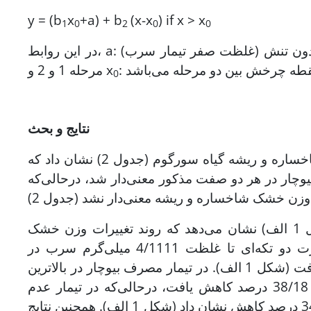
y = (b
x
+a) + b
(x-x
) if x > x
1
0
2
0
0
مرحله 1 و 2 و x
0
نتایج
و بحث
نتایج حاصل از تجزیه واریانس اثر تیمارهای آزمایش بر وزن خشک شاخساره و ریشه گیاه سورگوم (جدول 2) نشان داد که
یوچار در هر دو صفت مذکور معنی‌دار شد، درحالی‌که
برهمکنش اثر بیوچار و سرب بر صفت وزن خشک شاخساره (شکل 1 الف) نشان می‌دهد که روند تغییرات وزن خشک
شاخساره تحت تیمار عدم مصرف بیوچار و مصرف بیوچار به‌صورت دو تکه‌ای تا غلظت 4/1111 میلی‌گرم سرب در
کیلوگرم خاک افزایش و با افزایش غلظت سرب از این حد، کاهش یافت (شکل 1 الف). در تیمار مصرف بیوچار در بالاترین
سطح سرب نسبت به سطح صفر آن، وزن خشک شاخساره حدود 38/18 درصد کاهش یافت، درحالی‌که در تیمار عدم
مصرف بیوچار در بالاترین سطح سرب نسبت به سطح صفر آن، 34/39 درصد کاهش نشان داد (شکل 1 الف). همچنین نتایج