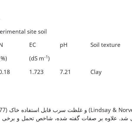
جد
rimental site soil
N
EC
pH
Soil texture
-1
(%)
(dS m
)
0.18
1.723
7.21
Clay
., 1977) و غلظت سرب قابل اس