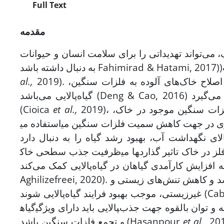
Full Text
مقدمه
می‌تواند تهدیداتی را برای سلامت انسان و حیوانات
2019). یکی از روش‌های مقرون به صرفه و سازگار با محیط زیست برای اصلاح خاک‌های آلوده به فلزات سنگین،
al.,
گیاه‌پالایی می‌باشد (Deng & Cao, 2016) که برای بهبود راندمان آن، بهینه‌سازی روش‌های کشاورزی صورت می‌گیرد
2019)، به‌طوری‌که از روش‌های مختلفی برای کاهش اثرات غلظت بالای فلزات سنگین موجود در خاک،
et al.,
(Cioica
استفاده می‎شود. در این راستا، استفاده از بیوچار، روش موثری در جهت کاهش سمیت فلزات سنگین می‎باشد. بیوچار به‌دلیل
ظرفیت جذب سطحی خاک‎ها می‎شود و ممکن است بر سمیت و انتقال فلز در خاک تاثیر گذارد (Liu & Zhang, 2009). اسید
ایش کارآمدی گیاهان در گیاه‌پالایی کمک می‌کند (Baghaie &
Aghilizefreei, 2020). در واقع کاربرد خارجی تنظیم‌کننده‌های رشد ممکن است با تحریک رشد و کاهش تنش‌های زیستی و
د (Cabello-Conejo
گیاه‎پالایی باید دارای ویژگی‎هایی چون رشد سریع و فراوان، پراکندگی زیاد در منطقه مورد مطالعه و توان بالقوه جهت جذب
 جذب عناصر سنگین به‌وسیله سورگوم
et al.,
و تجمع فلزات سنگین باشد (Hasanpour