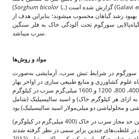
e
L.) گزارش شده است (Galavi
Sorghum bicolor
(
 بهبود رشد گیاهان محسوب می‏شوند؛ بنابراین هدف از
گیاه‌پالایی سورگوم تحت آلودگی خاک به فلز سنگین
سرب می‏باشد.
مواد و روش‌ها
الایی سورگوم در شرایط تنش سرب، آزمایشی به‌صورت
گاه علوم کشاورزی و منابع طبیعی ساری در اواخر بهار
سال 1398 صورت گرفت. تیمارهای این آزمایش شامل سرب (صفر، 400، 800، 1200 و 1600 میلی‌گرم سرب در کیلوگرم
 بیوچار (عدم مصرف و مصرف 20 گرم بیوچار به ازای هر کیلوگرم خاک) و اسید سالیسیلیک (شامل
2012). بیوچار استفاده شده در این آزمایش از مواد اولیه سلولزی شامل بقایای درختان جنگلی از شرکت کربن اکتیو بشل