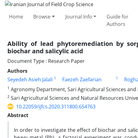
Home
Browse
Journal Info
Guide for
Authors
Ability of lead phytoremediation by sor
biochar and salicylic acid
Document Type : Research Paper
Authors
1
1
Seyedeh Asieh Jalali
Faezeh Zaefarian
Rogh
1
Agronomy Department, Sari Agricultural Sciences and Na
2
Sari Agricultural Sciences and Natural Resources Unive
10.22059/ijfcs.2020.311800.654763
Abstract
In order to investigate the effect of biochar and sal
heavy metal (Pb), a factorial experiment was cond