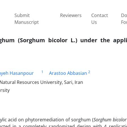
Submit
Reviewers
Contact
Do
Manuscript
Us
Fo
ghum (Sorghum bicolor L.) under the appli
1
2
ayeh Hasanpour
Arastoo Abbasian
tural Resources University, Sari, Iran
rsity
icylic acid on phytoremediation of sorghum (
Sorghum bicolo
ucted in a completely randomized design with 4 replicati