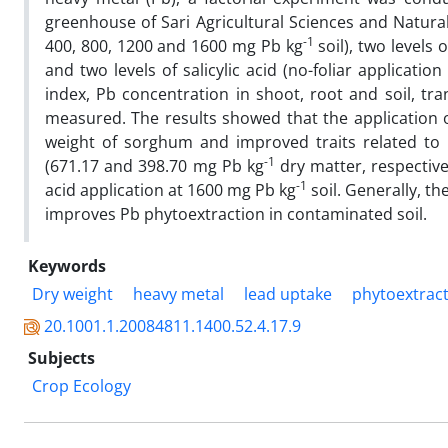
greenhouse of Sari Agricultural Sciences and Natural
-1
400, 800, 1200 and 1600 mg Pb kg
soil), two levels
and two levels of salicylic acid (no-foliar applicati
index, Pb concentration in shoot, root and soil, t
measured. The results showed that the application of
weight of sorghum and improved traits related to 
-1
(671.17 and 398.70 mg Pb kg
dry matter, respective
-1
acid application at 1600 mg Pb kg
soil. Generally, th
improves Pb phytoextraction in contaminated soil.
Keywords
Dry weight
heavy metal
lead uptake
phytoextrac
20.1001.1.20084811.1400.52.4.17.9
Subjects
Crop Ecology