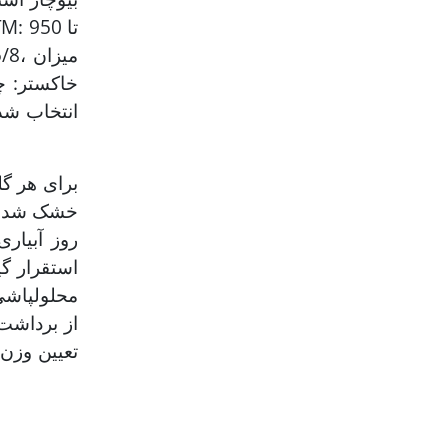
برای هر گل
استقرار گی
محلول‏پاش
از برداشت