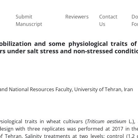
Submit
Reviewers
Contact
Do
Manuscript
Us
Fo
bilization and some physiological traits of
rs under salt stress and non-stressed conditi
d National Resources Faculty, University of Tehran, Iran
iological traits in wheat cultivars (
Triticum aestivum
L.), 
sign with three replicates was performed at 2017 in th
Tehran. Salinity treatments at two levels; control (1.2