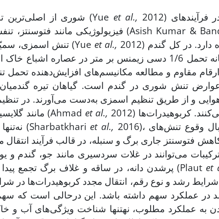
2012) و اختلال در فرآیندهای
et al.,
شوری از اصلی‌ترین تنش‌های غیرزنده در گیاهان زراعی محسوب می­شود (Yue
فیزیولوژیکی مانند فتوسنتز، تنفس، سنتز پرو
2012) را به همراه دارد. در کل گندم
et al.,
2005)، تنش اسمزی، سمیّت یونی، کمبود مواد غذایی و تنش اکسیداتیو (Yue
دارای آستانه تحمل 1/6 دسی زیمنس بر متر در عصاره
 عوارض تنش شوری در گندم است. گیاهان تیره گندمیان
هوایی و از طریق تنظیم اسمزی به‌دست می‌آورند. در تنظی
2012) استفاده می‌کنند. کربوهیدرات‌ها
et al.,
مانند گلایسین- بتائین، پلی­آمین، پرولین، کربوهیدرات‌ها و پروتئین‌ها (Ahmad
2016)، بلکه به دنبال وقوع تنش‌های
et al.,
نه‌تنها به‌عنوان یک اسمولیت در تنظیم اسمزی نقش دارند (Sharbatkhari
هش فتوسنتز جاری برگ و سنبله، در قالب فرآیند انتقال 
 ترکیبات می‌توانند در غلات سردسیری مانند جو، گندم و 
et 
پرشدن دانه، در ساقه و غلاف برگ تجمع پیدا کنند و در مرحله پرشدن دانه مشارکت داشته باشند (Plaut