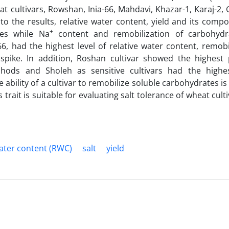
 cultivars, Rowshan, Inia-66, Mahdavi, Khazar-1, Karaj-2,
o the results, relative water content, yield and its comp
+
pes while Na
content and remobilization of carbohydr
66, had the highest level of relative water content, remobi
pike. In addition, Roshan cultivar showed the highest
hods and Sholeh as sensitive cultivars had the highe
ability of a cultivar to remobilize soluble carbohydrates is
 trait is suitable for evaluating salt tolerance of wheat culti
water content (RWC)
salt
yield