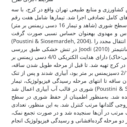
ه زراعت پردیس کشاورزی و منابع طبیعی تهران واقع در کرج، با سه
های کامل تصادفی اجرا شد. تیمارها شامل هفت رقم
گندم (روشن، اینیاء-66، قدس، مهدوی، خزر-1، شعله و کرج-2) و دو سطح شوری (شاهد و تیمار 16 دسی زیمنس بر متر)
 به­عنوان متحمل نسبی و قدس و مهدوی به­عنوان حساس نسبی صورت گرفت
(Poustini & Siosemardeh, 2004). همچنین ارقام خزر-1 و شعله، بیشترین انتقال مجدد و کرج-2، کمترین انتقال مجدد را
در تنش خشکی طبق بررسی Joodi (2010) نشان داده بودند. ارقام در داخل گلدان‌های پلاستیکی به قطر 25 سانتی­متر
کاشته شدند. خاک مورد استفاده در این آزمایش (نسبت 2:1 کود دامی:خاک) دارای هدایت الکتریکی 4/0 دسی زیمنس بر
 در کرج تهیه شد. تا قبل از مرحله طویل شدن ساقه،
تمامی گلدان­ها با استفاده از آب معمولی که دارای هدایت الکتریکی 2/1 دسی­زیمنس بر متر بود، آبیاری شدند و پس از تنک
ن ساقه تا انتهای مرحله رسیدگی فیزیولوژیک، تیمار
شوری در قالب آب آبیاری اعمال شد (Poustini & Siosemardeh, 2004). تیمار شوری به‌صورت تدریجی و از سطح دو
ی زیمنس بر متر رسانده شد. به‌منظور اطمینان از حفظ شوری در سطح
جی گلدان­ها مرتب کنترل شد. به این منظور، تعدادی
 مرتب در آن‌ها سنجیده شد و در صورت تجمع نمک،
در دو مرحله گرده‌افشانی و رسیدگی فیزیولوژیک انجام