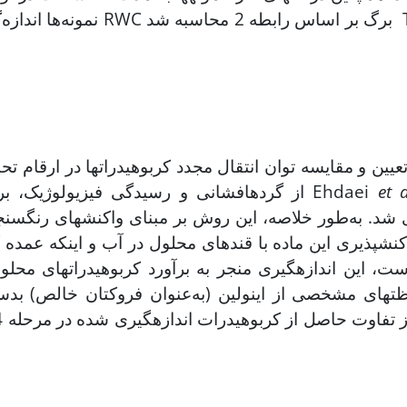
طه 2 محاسبه شد Turkan
et a
از گرده­افشانی و رسیدگی فیزیولوژیک، برداشت شدند و کربوهیدرات محلول ساقه به روش Ehdaei
ی شد. به‌طور خلاصه، این روش بر مبنای واکنش­های رنگ­سنج
کنش­پذیری این ماده با قندهای محلول در آب و اینکه عمده
ت، این اندازه­گیری منجر به برآورد کربوهیدرات­های محل
­های مشخصی از اینولین (به‌عنوان فروکتان خالص) بدست