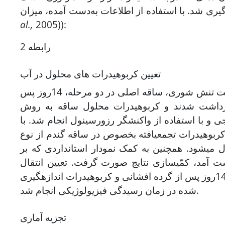
al.,
2005)):
رابطه 2
تعیین کربوهیدرات های محلول در آب
به ‌منظور تعیین و مقایسه توان انتقال مجدد کربوهیدرات­ها در ارقام تحت تنش شوری، ساقه اصلی در دو مرحله، 14روز پس
ی و با استفاده از واکنشگر رزورسینول انجام شد. با
 کربوهیدرات تجمع­یافته بخصوص در ساقه گندم از نوع
ول می­شود. همچنین به کمک نمودار استانداردی که بر
 آمد، کمّی­سازی نتایج صورت گرفت. تعیین انتقال
مجدد نیز از تفاوت حاصل از کربوهیدرات اندازه­گیری شده در مرحله 14روز پس از گرده افشانی و کربوهیدرات اندازه­گیری
انجام شد.
شده در زمان رسیدگی فیزیولوژیکی
تجزیه‌ آماری