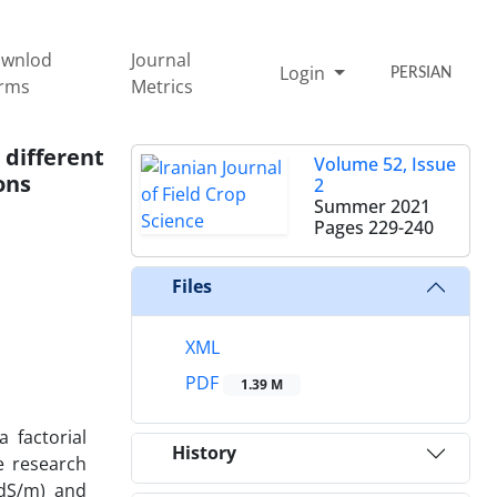
wnlod
Journal
Login
PERSIAN
rms
Metrics
 different
Volume 52, Issue
ons
2
Summer 2021
Pages
229-240
Files
XML
PDF
1.39 M
a factorial
History
e research
 dS/m) and