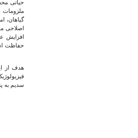
حیاتی محس
ملزومات د
گیاهان، ام
اصلاحی مف
افزایش عم
حفاظت اسم
هدف از ای
فیزیولوژی
سدیم به پت