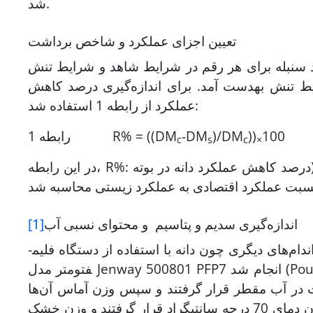
شد.
تعیین اجزای عملکرد و شاخص برداشت
عداد سنبله برای هر رقم در شرایط شاهد و شرایط تنش
ط تنش به­دست آمد. برای اندازه‌گیری درصد کاهش
عملکرد از رابطه 1 استفاده شد:
100
))
)/DM
-DM
رابطه 1 R% = ((DM
c
s
c
×
 DM
اندازه‌گیری سدیم و پتاسیم و محتوای نسبی آب
[1]
اندازه‌گیری سدیم و پتاسیم برای چهار برگ بالایی هر بوته و همچنین اندام‌های دیگری چون دانه با استفاده از دستگاه فلیم­
فتومتر مدل Jenway 500801 PFP7 انجام ­شد (Poustini & Siosemardeh, 2004) و محتوای نسبی آب برای چهار برگ
ها اندازه‌گیری شد. نمونه‌های وزن شده به مدت 24 ساعت در آب مقطر قرار گرفتند و سپس وزن آماس آن‌ها
سنجیده شد. همچنین در انتهای کار، نمونه­ها به مدت 48 ساعت در آون دمای 70 درجه سانتی­گراد قرار گرفتند و وزن خشک