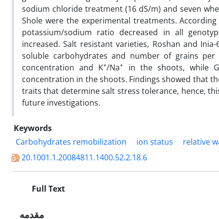
sodium chloride treatment (16 dS/m) and seven wheat
Shole were the experimental treatments. According t
potassium/sodium ratio decreased in all genoty
increased. Salt resistant varieties, Roshan and Inia-
soluble carbohydrates and number of grains per s
+
+
concentration and K
/Na
in the shoots, while G
concentration in the shoots. Findings showed that the 
traits that determine salt stress tolerance, hence, this
future investigations.
Keywords
Carbohydrates remobilization
ion status
relative 
20.1001.1.20084811.1400.52.2.18.6
Full Text
مقدمه