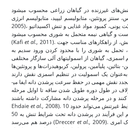
تئین، متابولیسم لیپید، متابولیسم انرژی (Asish Kumar & Bandhu Das,
 اشباع خاک است و گیاهی نیمه متحمل به شوری محسوب می­شود
2011). شناسایی ارقام مقاوم و مطالعه مکانیسم‌های افزایش‌دهنده تحمل تنش، از راهکارهای مناسب جهت
et al.,
(Kafi
، تحمل به شوری را با محدود کردن ورود سدیم به
م اسمزی، گیاهان از اسمولیت­های آلی سازگار مختلفی
مجدد نقش مهمی در حفظ سرعت پرشدن دانه ایفا می­
یولاف در طول دوره طویل شدن ساقه تا اوایل مرحله
2008). با توجه به شرایط رشد و نوع رقم، انتقال مجدد کربوهیدرات‌ها در شرایط غیرتنش می‌تواند حدود 10
et al.,
Ehdaie
تا 20 درصد در عملکرد سهم داشته باشد. این درحالی است که سهم این فرآیند در پرشدن دانه تحت شرایط تنش به 50
2009). برای رسیدن به عملکرد مطلوب، نه­تنها شناخت ویژگی­‌های آب‌ و خاک امری
et al.,
درصد هم می‌رسد (Dreccer