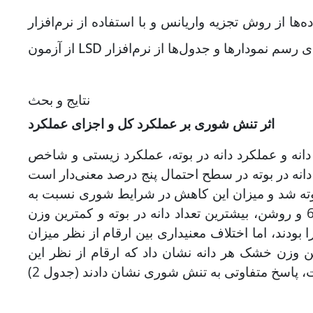
 از روش تجزیه واریانس و با استفاده از نرم‌افزار SAS 9.2 صورت گرفت. آزمون مقایسه میانگین‌ها با استفاده
نتایج و بحث
اثر تنش شوری بر عملکرد کل و اجزای عملکرد
 دانه و عملکرد دانه در بوته، عملکرد زیستی و شاخص
ه در بوته در سطح احتمال پنج درصد معنی‌دار است
در بوته شد و میزان این کاهش در شرایط شوری نسبت به
شاهد، 6/38 درصد برآورد شد (جدول-2). در این میان ارقام، اینیاء-66 و روشن، بیشترین تعداد دانه در بوته و کمترین وزن
ا بودند، اما اختلاف معنی­داری بین ارقام از نظر میزان
شاهده نشد (جدول 2). مقایسه میانگین وزن خشک هر دانه نشان داد که ارقام از نظر این