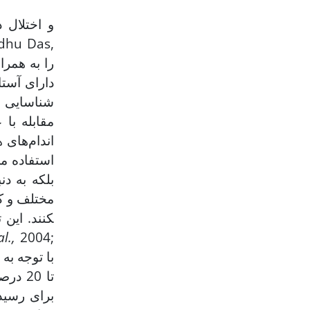
مقابله با
اندام‌های 
مختلف و کا
کنند. این
al.,
2004;