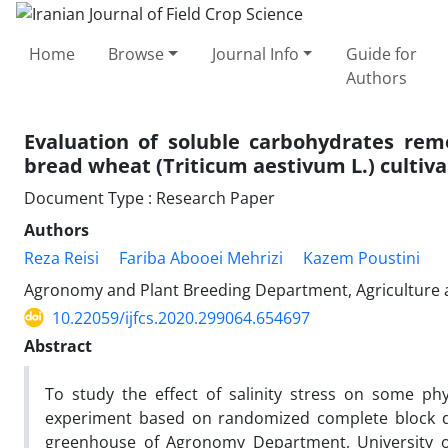
Home
Browse
Journal Info
Guide for
Authors
Evaluation of soluble carbohydrates remo
bread wheat (Triticum aestivum L.) cultiva
Document Type : Research Paper
Authors
Reza Reisi
Fariba Abooei Mehrizi
Kazem Poustini
Agronomy and Plant Breeding Department, Agriculture an
10.22059/ijfcs.2020.299064.654697
Abstract
To study the effect of salinity stress on some phys
experiment based on randomized complete block de
greenhouse of Agronomy Department, University of 