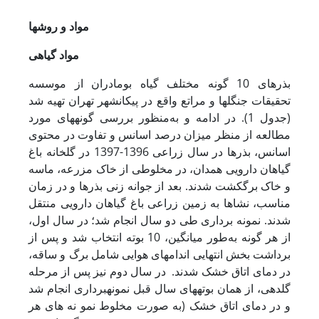
مواد و روش
ها
مواد گیاهی
بذرهای 10 گونه مختلف گیاه بومادران از موسسه
تحقیقات جنگل­ها و مراتع واقع در پیکان­شهر تهران تهیه شد
(جدول 1). در ادامه و به‌منظور بررسی گونه­های مورد
مطالعه از منظر میزان درصد اسانس و تفاوت در محتوی
اسانس، بذرها در سال زراعی 1396-1397 در گلخانه باغ
گیاهان دارویی همدان، در مخلوطی از خاک مزرعه، ماسه
و خاک برگکشت شدند. بعد از جوانه زنی بذرها و در زمان
مناسب، نشاها به زمین زراعی باغ گیاهان دارویی منتقل
شدند. نمونه برداری طی دو سال انجام شد؛ در سال اول،
از هر گونه به‌طور میانگین، 10 بوته انتخاب شد و پس از
برداشت بخش انتهایی اندام­های هوایی شامل برگ و ساقه،
در دمای اتاق خشک شدند. در سال دوم نیز پس از مرحله
گلدهی، از همان بوته­های سال قبل نمونه­برداری انجام شد
و در دمای اتاق خشک (به صورت مخلوط نمو نه های هر