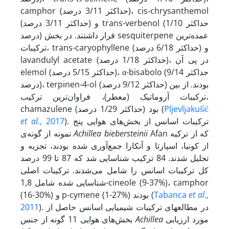
camphor (حداکثر 3/11 درصد)، cis-chrysanthemol
(حداکثر 3/11 درصد) و trans-verbenol (حداکثر 1/10
درصد) قرار داشتند. در بخش sesquiterpene عمده‌ترین
ترکیبات، trans-caryophyllene (حداکثر 6/18 درصد) و
lavandulyl acetate (حداکثر 1/18 درصد)، در پی آن
elemol (حداکثر 5/15 درصد)، α-bisabolo (حداکثر 9/14
درصد)، terpinen-4-ol (حداکثر 9/12 درصد) بودند. از بین
ترکیبات آروماتیک (معطر)، فراوان‌ترین ترکیب،
Pljevljakušić
chamazulene (حداکثر 1/29 درصد) بود (
). ترکیبات اسانس از بخش‌های هوایی پنج
, 2017
et al.
Afan که از ترکیه
biebersteinii
Achillea
نمونه از گونه‌ی
از کونیا، اسپارتا و آنکارا جمع‌آوری شده‌ بودند، تجزیه و
تحلیل شدند. 84 ترکیب شناسایی شد که 87 تا 99 درصد
کل ترکیبات اسانس را شامل می‌شدند. ترکیبات اصلی
شناسایی شده شامل 1,8-cineole (9-37%)، camphor
.,
et al
Tabanca
(16-30%) و p-cymene (1-27%) بودند (
). در مطالعه­ای ترکیبات شیمیایی اسانس حاصل از
2011
مورد ارزیابی
Achillea
بخش‌های هوایی 11 گونه از جنس