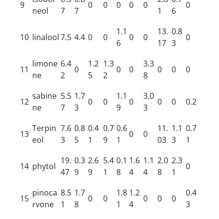
9
0
0
0
0
0
0
neol
7
7
1
6
1.1
13.
0.8
10
linalool
7.5
4.4
0
0
0
0
0
6
17
3
limone
6.4
1.2
1.3
3.3
11
0
0
0
0
0
0
ne
2
5
2
8
sabine
5.5
1.7
1.1
3.0
12
0
0
0
0
0
0.2
ne
7
3
9
3
Terpin
7.6
0.8
0.4
0.7
0.6
11.
1.1
0.7
13
0
0
eol
3
5
1
9
1
03
3
1
19.
0.3
2.6
5.4
0.1
1.6
1.1
2.0
2.3
14
phytol
0
47
9
9
1
8
4
4
8
1
pinoca
8.5
1.7
1.8
1.2
0.4
15
0
0
0
0
0
rvone
1
8
1
4
3