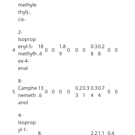
methyle
thyl)-,
cis-
2-
Isoprop
enyl-5-
18
1.8
0.3
0.2
4
0
0
0
0
0
0
0
methylh
.4
9
8
8
ex-4-
enal
8-
Camphe
13
0.2
0.3
0.3
0.7
5
0
0
0
0
0
0
nemeth
.6
3
1
4
4
anol
4-
Isoprop
yl-1-
8.
2.2
1.1
0.4