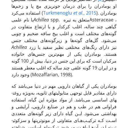
او بومادران را برای درمان خونریزی مچ پا و زخم‌ها
). بومادران
, 2015
et al.
Turkmenoglu
استفاده می‌کرد (
spp. متعلق به تیرهAsteraceae ،
Achillea
با نام علمی
گیاهی چند ساله، اغلب کرکدار و با ارتفاع متفاوت در
گونه‌های مختلف است و اغلب بیخ ساقه ضخیم و چوبی
می‌شود. گل‌های گونه‌ها و زیرگونه‌های مختلف جنس
نیز دارای رنگ‌های مختلفی نظیر سفید یا زرد
Achillea
هستند. بومادران یکی از مهم‌ترین جنس‌های خانواده
مرکبان است که برای این جنس در دنیا، بیش از 100 گونه
و در ایران 19 گونه علفی چند ساله که اغلب معطر هستند
وجود دارد (Mozaffarian, 1998).
بومادران یکی از گیاهان دارویی مهم در دنیا می‌باشد که
دارای مقادیر قابل توجهی متابولیت­های ثانویه، به‌ویژه روغن­
های اسانسی می‌باشد. از مواد مؤثره این گیاه، استفاده
فراوانی هم در طب و هم در صنایع دارویی، آرایشی و
بهداشتی می‌شود. ایـن گیاه دارای زیر گونه‌های متعددی
اسـت کـه ترکیـب‌هـای متفاوتی از مونوترپن­ها و سزکوئی­
ترپن­هـا در آن‌هـا یافـت می‌شود. ترکیب­های اسانسی شناخته