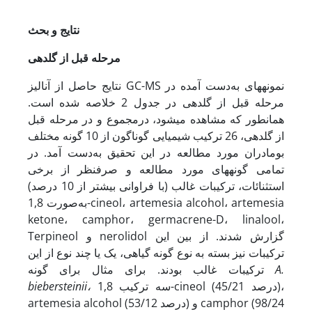
نتایج و بحث
مرحله قبل از گلدهی
نتایج حاصل از آنالیز GC-MS نمونه­های به‌دست آمده در
مرحله قبل از گلدهی در جدول 2 خلاصه شده است.
همانطور که مشاهده می­شود، درمجموع و در مرحله قبل
از گلدهی، 26 ترکیب شیمیایی گوناگون از 10 گونه مختلف
بومادران مورد مطالعه در این تحقیق به‌دست آمد. در
تمامی گونه­های مورد مطالعه و صرفنظر از برخی
استثنائات، ترکیبات غالب (با فراوانی بیشتر از 10 درصد)
به‌صورت 1,8-cineol، artemesia alcohol، artemesia
ketone، camphor، germacrene-D، linalool،
Terpineol و nerolidol گزارش شدند. از بین این
ترکیبات نیز بسته به نوع گونه گیاهی، یک یا چند نوع از این
A.
ترکیبات غالب بودند. برای مثال برای گونه
سه ترکیب 1,8-cineol (45/21 درصد)،
،
biebersteinii
artemesia alcohol (53/12 درصد) و camphor (98/24