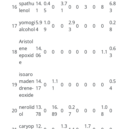
spathu
14.
0.4
3.7
6.8
16
0
0
0
3
0
8
lenol
1
5
1
3
yomogi
5.9
1.0
2.9
0.2
17
0
0
0
0
0
0
alcohol
4
9
3
8
Aristol
ene
14.
0.6
18
0
0
0
0
0
0
0
1.1
epoxid
06
3
e
isoaro
maden
14.
1.1
0.5
19
0
0
0
0
0
0
0
drene-
17
1
4
eoxide
nerolid
13.
16.
0.2
1.0
20
0
0
0
0
0
0
ol
78
89
7
8
caryop
12.
1.3
1.7