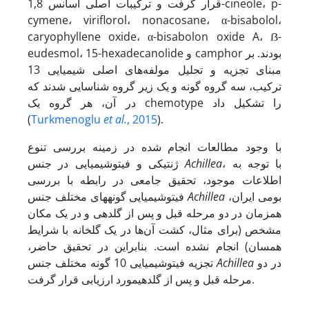
قرار گرفت و ترکیبات اصلی اسانس 1,8-cineole، p-
cymene، viriflorol، nonacosane، α-bisabolol،
caryophyllene oxide، α-bisabolon oxide A، ẞ-
eudesmol، 15-hexadecanolide و camphor بودند. بر
مبنای تجزیه و تحلیل مولفه‌های اصلی شیمیایی 13
ترکیب، سه گروه گونه و یک زیر گروه شناسایی شدند که
در آن، هر گروه یک chemotype را تشکیل داد
(
Turkmenoglu
et al.
, 2015
).
با وجود مطالعات انجام شده در زمینه بررسی تنوع
، با توجه به
Achillea
ژنتیکی و فیتوشیمیایی در جنس
اطلاعات موجود، تحقیق جامعی در رابطه با بررسی
بومی ایران،
Achillea
فیتوشیمیایی گونه­های مختلف جنس
همزمان در دو مرحله قبل و پس از گلدهی و در یک مکان
مشخص (برای مثال، کشت آن‌ها در یک گلخانه با شرایط
همسان) انجام نشده است. بنابراین در تحقیق حاضر،
در دو
Achillea
تجزیه فیتوشیمیایی 10 گونه مختلف جنس
مرحله قبل و پس از گلدهیمورد ارزیابی قرار گرفت.