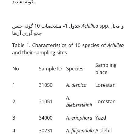
گونه) شدند.
spp. و محل
Achillea
مشخصات 10 گونه جنس
جدول 1-
جمع آوری آن‌ها
Table 1. Characteristics of 10 species of
Achillea
and their sampling sites
Sampling
No
Sample ID
Species
place
1
31050
A. alepica
Lorestan
A.
2
31051
Lorestan
biebersteinii
3
34000
A. eriophora
Yazd
4
30231
A. filipendula
Ardebil