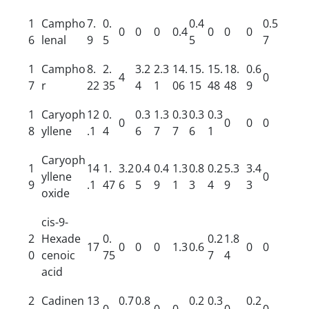
1
Campho
7.
0.
0.4
0.5
0
0
0
0.4
0
0
0
6
lenal
9
5
5
7
1
Campho
8.
2.
3.2
2.3
14.
15.
15.
18.
0.6
4
0
7
r
22
35
4
1
06
15
48
48
9
1
Caryoph
12
0.
0.3
1.3
0.3
0.3
0.3
0
0
0
0
8
yllene
.1
4
6
7
7
6
1
Caryoph
1
14
1.
3.2
0.4
0.4
1.3
0.8
0.2
5.3
3.4
yllene
0
9
.1
47
6
5
9
1
3
4
9
3
oxide
cis-9-
2
Hexade
0.
0.2
1.8
17
0
0
0
1.3
0.6
0
0
0
cenoic
75
7
4
acid
2
Cadinen
13
0.7
0.8
0.2
0.3
0.2
0
0
0
0
0