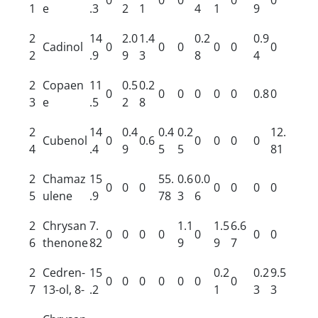
1
e
.3
2
1
4
1
9
2
14
2.0
1.4
0.2
0.9
Cadinol
0
0
0
0
0
0
2
.9
9
3
8
4
2
Copaen
11
0.5
0.2
0
0
0
0
0
0
0.8
0
3
e
.5
2
8
2
14
0.4
0.4
0.2
12.
Cubenol
0
0.6
0
0
0
0
4
.4
9
5
5
81
2
Chamaz
15
55.
0.6
0.0
0
0
0
0
0
0
0
5
ulene
.9
78
3
6
2
Chrysan
7.
1.1
1.5
6.6
0
0
0
0
0
0
0
6
thenone
82
9
9
7
2
Cedren-
15
0.2
0.2
9.5
0
0
0
0
0
0
0
7
13-ol, 8-
.2
1
3
3