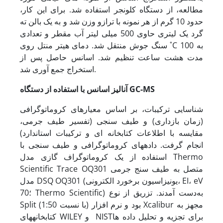
مطالعه، از دستگاه کلونجر استفاده شد. برای این کار،
حدود 10 گرم از هر نمونه با ترازو وزن شد و به یک بالن ته
گرد یک لیتری حاوی 500 میلی لیتر آب مقطر و تعدادی
سنگ جوش منتقل شد. دمای هیتر منتل روی ˚C 100 به
مدت هشت ساعت تنظیم شد. اسانس حاصل پس از
استخراج جمع آوری شد.
GC-MS
آنالیز اسانس با استفاده از دستگاه
شناسایی ترکیبات، بر اساس معیارهای کروماتوگرافی
(زمان بازداری) و طیف سنجی (تفسیر طیف جرمی،
مقایسه با اطلاعات کتابخانه ای و ترکیبات استاندارد)
انجام گرفت. داده­های کروماتوگرافی و طیف سنجی با
استفاده از یک کروماتوگراف گازی مدل Thermo
Scientific Trace OQ301 متصل به طیف سنج جرمی
مدل DSQ OQ301 (یونیزاسیون برخورد الکترونی، EI، eV
70؛ Thermo Scientific) به‌دست آمدند. تزریق از نوع
Split (با نسبت 1:50) بود و نرم افزار Xcalibur مجهز به
کتابخانه­های WILEY و NISTبرای تجزیه و تحلیل داده ها