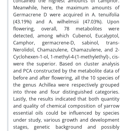
contained the highest amounts of camphor.
Meanwhile, here, the maximum amounts of
Germacrene D were acquired in A. tenuifolia
(43.19%) and A. wilhelmsii (47.03%). Upon
flowering, overall, 78 metabolites were
detected, among which Cubenol, Eucalyptol,
Camphor, germacrene-D, sabinol, trans-
Nerolidol, Chamazulene, Chamazulene, and 2-
Cyclohexen-1-ol, 1-methyl-4-(1-methylethyl)-, cis-
were the superior. Based on cluster analysis
and PCA constructed by the metabolite data of
before and after flowering, all the 10 species of
the genus Achillea were respectively grouped
into three and four distinguished categories.
Lastly, the results indicated that both quantity
and quality of chemical composition of yarrow
essential oils could be influenced by species
under study, various growth and development
stages, genetic background and possibly