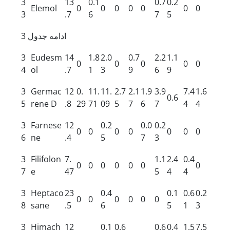
3
13
0.1
0.7
0.2
Elemol
0
0
0
0
0
0
0
3
.7
6
7
5
ادامه جدول 3
3
Eudesm
14
1.8
2.0
0.7
2.2
1.1
0
0
0
0
0
4
ol
.7
1
3
9
6
9
3
Germac
12
0.
11.
11.
2.7
2.1
1.9
3.9
7.4
1.6
0.6
5
rene D
.8
29
71
09
5
7
6
7
4
4
3
Farnese
12
0.2
0.0
0.2
0
0
0
0
0
0
0
6
ne
.4
5
7
3
3
Filifolon
7.
1.1
2.4
0.4
0
0
0
0
0
0
0
7
e
47
5
4
4
3
Heptaco
23
0.4
0.1
0.6
0.2
0
0
0
0
0
0
8
sane
.5
6
5
1
3
3
Himach
12
0.1
0.6
0.6
0.4
1.5
7.5