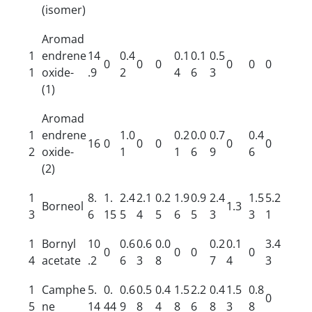
(isomer)
Aromad
1
endrene
14
0.4
0.1
0.1
0.5
0
0
0
0
0
0
1
oxide-
.9
2
4
6
3
(1)
Aromad
1
endrene
1.0
0.2
0.0
0.7
0.4
16
0
0
0
0
0
2
oxide-
1
1
6
9
6
(2)
1
8.
1.
2.4
2.1
0.2
1.9
0.9
2.4
1.5
5.2
Borneol
1.3
3
6
15
5
4
5
6
5
3
3
1
1
Bornyl
10
0.6
0.6
0.0
0.2
0.1
3.4
0
0
0
0
4
acetate
.2
6
3
8
7
4
3
1
Camphe
5.
0.
0.6
0.5
0.4
1.5
2.2
0.4
1.5
0.8
0
5
ne
14
44
9
8
4
8
6
8
3
8