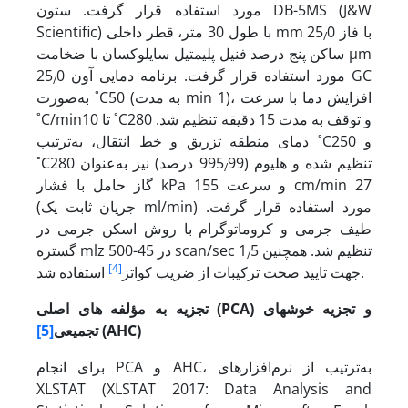
مورد استفاده قرار گرفت. ستون DB-5MS (J&W
0 با فاز
Scientific) با طول 30 متر، قطر داخلی mm 25
/
ساکن پنج درصد فنیل پلی­متیل سایلوکسان با ضخامت µm
0 مورد استفاده قرار گرفت. برنامه دمایی آون GC
25
/
به‌صورت ˚C50 (به مدت min 1)، افزایش دما با سرعت
˚C/min10 تا ˚C280 و توقف به مدت 15 دقیقه تنظیم شد.
دمای منطقه تزریق و خط انتقال، به‌ترتیب ˚C250 و
˚C280 تنظیم شده و هلیوم (995
99 درصد) نیز به‌عنوان
/
گاز حامل با فشار kPa 155 و سرعت cm/min 27
(جریان ثابت یک ml/min) مورد استفاده قرار گرفت.
طیف جرمی و کروماتوگرام با روش اسکن جرمی در
5 تنظیم شد. هم­چنین
گستره mlz 500-45 در scan/sec 1
/
[4]
استفاده شد.
جهت تایید صحت ترکیبات از ضریب کواتز
) و تجزیه خوشه­ای
PCA
تجزیه به مؤلفه های اصلی (
)
AHC
(
تجمیعی
[5]
برای انجام PCA و AHC، به‌ترتیب از نرم‌افزارهای
XLSTAT (XLSTAT 2017: Data Analysis and