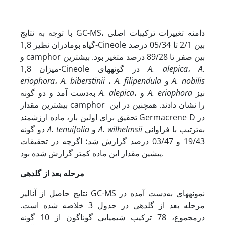
با توجه به نتایج GC-MS، دامنه تغییرات ترکیبات اصلی
گیاه بومادران نظیر 1,8-Cineole بین 2/1 تا 05/34 درصد
و camphor بین صفر تا 89/28 درصد متغیر بود. بیشترین
A.
،
A. alepica
میزان 1,8-Cineole در گونه­های
A. nobilis
و
A. filipendula
،
A. biberstinii
،
eriophora
نیز
A. eriophora
، و
A. alepica
به‌دست آمد و دو گونه
بیشترین مقدار camphor را نشان دادند. همچنین در این
تحقیق برای اولین بار، ماده ارزشمند Germacrene D در
به‌ترتیب با فراوانی
A. wilhelmsii
و
A. tenuifolia
دو گونه
19/43 و 03/47 درصد گزارش شد؛ اگرچه در تحقیقات
پیشین مقدار این ماده کمتر گزارش شده بود.
مرحله بعد از گلدهی
نتایج حاصل از آنالیز GC-MS نمونه­های به‌دست آمده در
مرحله بعد از گلدهی در جدول 3 خلاصه شده است.
درمجموع، 78 ترکیب شیمیایی گوناگون از 10 گونه