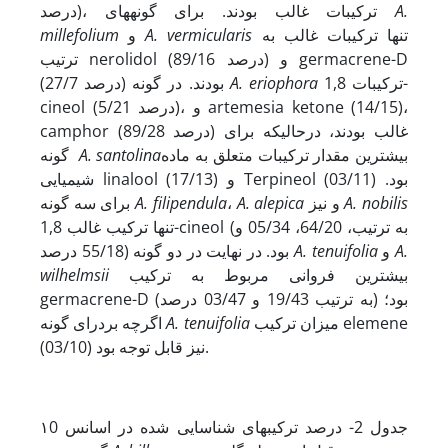
A.
درصد)، ترکیبات غالب بودند. برای گونه­های
تنها ترکیبات غالب به
A. vermicularis
و
millefolium
ترتیب nerolidol (89/16 درصد) و germacrene-D
ترکیبات 1,8-
A. eriophora
(27/7 درصد) بودند. در گونه
cineol (5/21 درصد)، و artemesia ketone (14/15)،
camphor (89/28 درصد) غالب بودند، درحالی­که برای
بیشترین مقدار ترکیبات متعلق به ماده
A. santolina
گونه
شیمیایی linalool (17/13) و Terpineol (03/11) بود.
A. nobilis
و نیز
A. alepica
،
A. filipendula
برای سه گونه
تنها ترکیب غالب 1,8-cineol (به ترتیب، 64/20، 05/34 و
A.
و
A. tenuifolia
55/18 درصد) بود. در نهایت در دو گونه
بیشترین فروانی مربوط به ترکیب
wilhelmsii
germacrene-D (به ترتیب 19/43 و 03/47 درصد) بود؛
میزان ترکیب elemene
A. tenuifolia
اگرچه بردرای گونه
(03/10) نیز قابل توجه بود.
جدول 2- درصد ترکیب­های شناسایی شده در اسانس ١0