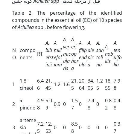
spp قبل از مرحله گلدهی
Achillea
گونه جنس
Table 2. The percentage of the identified
compounds in the essential oil (EO) of 10 species
of
Achillea
spp., before flowering.
A.
A.
A.
A.
A.
A.
A.
A.
ver
eri
A.
N
compo
bib
mill
filip
ale
san
ten
RT
mic
op
nob
O.
nents
erst
efol
end
pic
toli
uifo
ula
hor
ilis
inii
ium
ula
a
na
lia
ris
a
1,8-
6.4
21.
21.
20.
34.
1.2
18.
7.9
1
1.2
1.6
cineol
6
45
5
64
05
5
55
8
α.
4.9
5.0
1.5
7.4
0.8
0.4
2
0.9
0
0
0
pinene
8
9
7
8
2
8
arteme
7.2
12.
8.5
0.3
3
sia
0
0
0
0
0
0
5
53
8
7