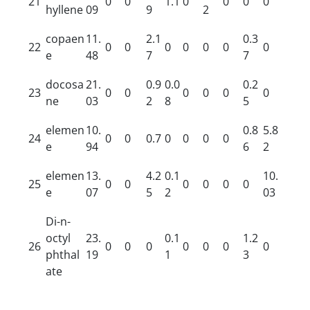
21
0
0
1.1
0
0
0
0
hyllene
09
9
2
copaen
11.
2.1
0.3
22
0
0
0
0
0
0
0
e
48
7
7
docosa
21.
0.9
0.0
0.2
23
0
0
0
0
0
0
ne
03
2
8
5
elemen
10.
0.8
5.8
24
0
0
0.7
0
0
0
0
e
94
6
2
elemen
13.
4.2
0.1
10.
25
0
0
0
0
0
0
e
07
5
2
03
Di-n-
octyl
23.
0.1
1.2
26
0
0
0
0
0
0
0
phthal
19
1
3
ate