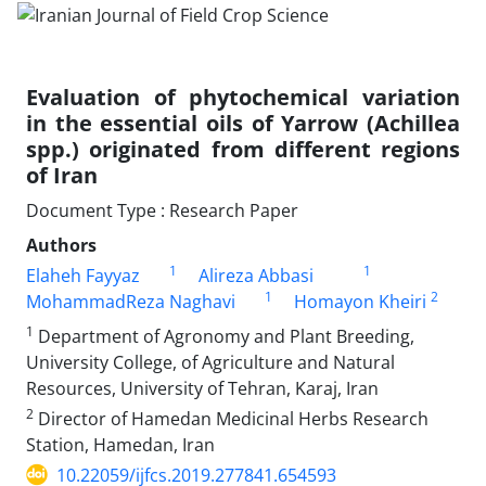
Evaluation of phytochemical variation
in the essential oils of Yarrow (Achillea
spp.) originated from different regions
of Iran
Document Type : Research Paper
Authors
1
1
Elaheh Fayyaz
Alireza Abbasi
1
2
MohammadReza Naghavi
Homayon Kheiri
1
Department of Agronomy and Plant Breeding,
University College, of Agriculture and Natural
Resources, University of Tehran, Karaj, Iran
2
Director of Hamedan Medicinal Herbs Research
Station, Hamedan, Iran
10.22059/ijfcs.2019.277841.654593