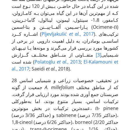
شده در این گیـاه در حال حاضـر، بـیش از 120 نـوع است
کـه از مهم‌ترین آن‌ها در این گیاه می‌توان بـه کامـازولن،
کـامفور، 1،8- سینئول، لیمونن، لینالول، گاما-تـرپینن،
پـارا-سـیمن، آلفــا-پیــنن و بتا-اسمین (Ocimene-ẞ)
). ترکیب‌های
, 2017
et al.
Pljevljakušić
اشــاره کــرد (
اسانسـی بومادران، به دلیل اهمیت دارویی در برخی از
کشورها مورد بررسی قرار می‌گیرند و مونه‌ها یـا تیـپ­هـای
شـیمیایی
[3]
متفــاوتی از منــاطق مختلــف گــزارش
El-Kalamouni et
;
, 2013
et al.
Polatoğlu
شده است (
al., 2017
; Saeidi
et al.
, 2018).
در تحقیقی، خصوصیات زراعی و شیمیایی اسانس 28
که از مناطق مختلف
A. millefolium
جمعیت از گونه
صربستان جمع آوری شده بودند مورد ارزیابی قرار گرفت.
ترکیبات اسانس، بسیار متنوع بودند، اما به‌طورکلی
عمده‌ترین ترکیبات در بخش مونوترپن، ẞ- pinene
(حداکثر 3/36 درصد) و sabinene (حداکثر 7/35 درصد)،
1,8-cineol (حداکثر 6/26 درصد)، borneol (حداکثر 2/20
درصد)، trans-ẞ-ocimene (حداکثر 1/16 درصد)،