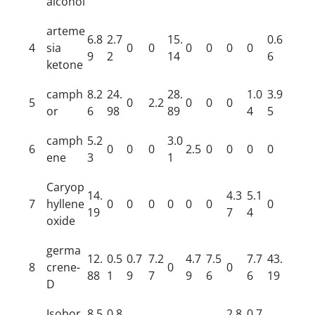
alcohol
arteme
6.8
2.7
15.
0.6
4
sia
0
0
0
0
0
0
9
2
14
6
ketone
camph
8.2
24.
28.
1.0
3.9
5
0
2.2
0
0
0
or
6
98
89
4
5
camph
5.2
3.0
6
0
0
0
2.5
0
0
0
0
ene
3
1
Caryop
14.
4.3
5.1
7
hyllene
0
0
0
0
0
0
0
19
7
4
oxide
germa
12.
0.5
0.7
7.2
4.7
7.5
7.7
43.
8
crene-
0
0
88
1
9
7
9
6
6
19
D
Isobor
8.5
0.8
2.8
0.7