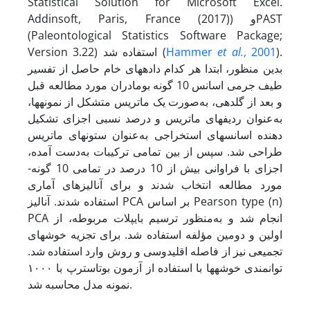
Statistical Solution for Microsoft Excel.
Addinsoft, Paris, France (2017)) وPAST
(Paleontological Statistics Software Package;
).
, 2001
et al.
Hammer
Version 3.22) استفاده شد (
بدین منظور، ابتدا هر کدام داده­های خام حاصل از تفسیر
طیف جرمی اسانس 10 گونه بومادران مورد مطالعه قبل
و بعد از گلدهی، به‌صورت یک ماتریس متشکل از نمونه­ها،
به‌عنوان ردیف­های ماتریس و درصد نسبی اجزای تشکیل
دهنده اسانس­های استخراجی به‌عنوان ستون­های ماتریس
طراحی شد. سپس از بین تمامی ترکیبات به‌دست آمده،
اجزای با فراوانی بیش از 10 درصد در تمامی 10 گونه­
مورد مطالعه انتخاب شدند و برای آنالیزهای آماری
استفاده شدند. آنالیز PCA بر اساس Pearson type (n)
PCA انجام شد و به‌منظور ترسیم بای­پلات مربوطه، از
اولین و دومین مؤلفه استفاده شد. برای تجزیه خوشه­ای
تجمیعی نیز از فاصله اقلیدوسی و روش وارد استفاده شد.
توانمندی خوشه­ها با استفاده از آزمون بوت­استرپ با ١٠٠٠
نمونه مدل محاسبه شد.