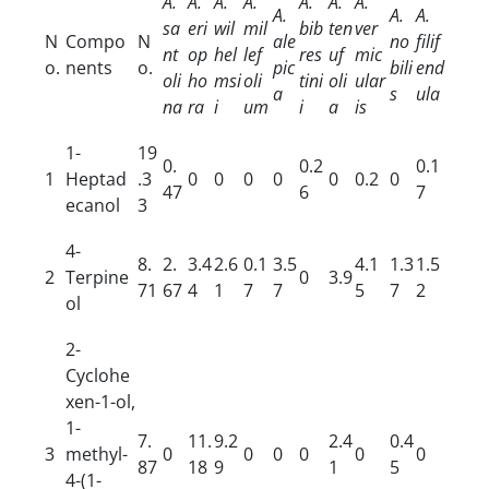
A.
A.
A.
A.
A.
A.
A.
A.
A.
A.
sa
eri
wil
mil
bib
ten
ver
N
Compo
N
ale
no
filif
nt
op
hel
lef
res
uf
mic
o.
nents
o.
pic
bili
end
oli
ho
msi
oli
tini
oli
ular
a
s
ula
na
ra
i
um
i
a
is
1-
19
0.
0.2
0.1
1
Heptad
.3
0
0
0
0
0
0.2
0
47
6
7
ecanol
3
4-
8.
2.
3.4
2.6
0.1
3.5
4.1
1.3
1.5
2
Terpine
0
3.9
71
67
4
1
7
7
5
7
2
ol
2-
Cyclohe
xen-1-ol,
1-
7.
11.
9.2
2.4
0.4
3
methyl-
0
0
0
0
0
0
87
18
9
1
5
4-(1-