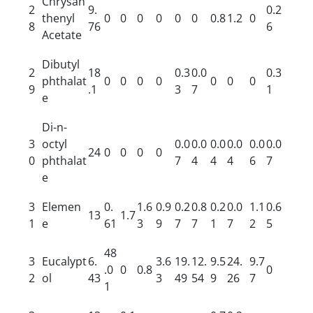
Chrysan
2
9.
0.2
thenyl
0
0
0
0
0
0
0.8
1.2
0
8
76
6
Acetate
Dibutyl
2
18
0.3
0.0
0.3
phthalat
0
0
0
0
0
0
0
9
.1
3
7
1
e
Di-n-
3
octyl
0.0
0.0
0.0
0.0
0.0
0.0
24
0
0
0
0
0
phthalat
7
4
4
4
6
7
e
3
Elemen
0.
1.6
0.9
0.2
0.8
0.2
0.0
1.1
0.6
13
1.7
1
e
61
3
9
7
7
1
7
2
5
48
3
Eucalypt
6.
3.6
19.
12.
9.5
24.
9.7
.0
0
0.8
0
2
ol
43
3
49
54
9
26
7
1