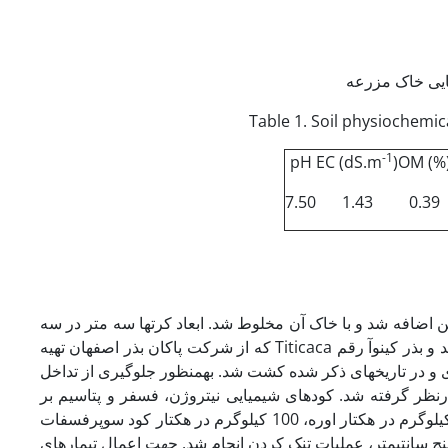
Table 1. Soil physiochemica
-1
pH
EC (dS.m
)
OM (%
7.50
1.43
0.39
اک، 10 تن کود گاوی پوسیده به زمین اضافه شد و با خاک آن مخلوط شد. ابعاد کرت­ها سه متر در سه
متر بود و در هر کرت، شش ردیف کاشت به فاصله 50 سانتی­متر از یکدیگر ایجاد شد و بذر کینوآ رقم Titicaca که از شرکت پاکان بذر اصفهان تهیه
ی­متر به­صورت کپه­ای و در تاریخ­های ذکر شده کشت شد. به­منظور جلوگیری از تداخل
رنظر گرفته شد. کودهای شیمیایی نیتروژن، فسفر و پتاسیم بر
اساس آزمون خاک و نیاز کودی گیاه (Salehi & Dehghani, 2017)، بهمیزان 150 کیلوگرم در هکتار اوره، 100 کیلوگرم در هکتار کود سوپرفسفات
اع پنج سانتی­متر، عملیات تنک کردن انجام شد. جهت اعمال تیمارهای