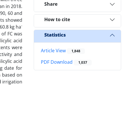
Share
an in 2018.
(90, 60 and
How to cite
ults showed
-
460.8 kg ha
% of FC was
Statistics
icylic acid
tents were
Article View
1,848
ctivity and
icylic acid
PDF Download
1,037
ng date for
on based on
 irrigation