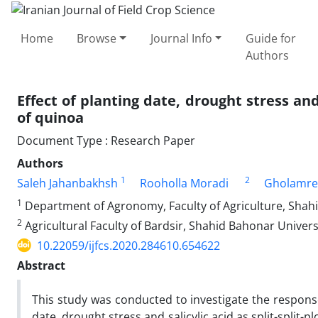
Home
Browse
Journal Info
Guide for
Authors
Effect of planting date, drought stress and
of quinoa
Document Type : Research Paper
Authors
1
2
Saleh Jahanbakhsh
Rooholla Moradi
Gholamrez
1
Department of Agronomy, Faculty of Agriculture, Sha
2
Agricultural Faculty of Bardsir, Shahid Bahonar Univers
10.22059/ijfcs.2020.284610.654622
Abstract
This study was conducted to investigate the response
date, drought stress and salicylic acid as split-spli