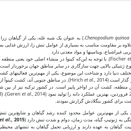
Chenopodium quino
Willd.) به‏ عنوان یک شبه ‏غله، یکی از گیاه
لاوه بر مقاومت مناسب به بسیاری از عوامل تنش زا، ارزش غذایی بسیار ب
بی غیراشباع، ویتامین­ها و مواد معدنی دارد
e
., 2017). با توجه به این‌که کینوا در منشاء اصلی خود یعنی من
لف دنیا دارد و شناخت این موضوع، یکی از مهم‌ترین فعالیت‏های کشت و
ار است (Hirich
et al
., 2014). در مناطق جنوبی آند، کشت کینو
et al
., 2014). Parvin
ت برای کشور بنگلادش گزارش نمودند.
کی از مهم‌ترین عوامل محدود کننده رشد گیاهان و شایع‌ترین 
گی به ژنوتیپ گیاه، مدت زمان، دوام و شدت تنش دارد (
., 2015
et al
ت گیاهان به عهده دارند و ارزیابی تحمل گیاهان به تنش‏های محی