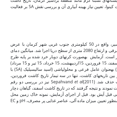
تان­های سرد و تابستان­های نسبتاً گرم مانند منطقه بردسیر کرمان، تاریخ کاشت
دقیقی در دسترس نیست. بنابراین این تحقیق با هدف تعیین مناسب­ترین تاریخ کاشت کینوا، تعیین نیاز بهینه آبیاری آن و بررسی نقش SA بر فعالیت
این تحقیق در سال زراعی 97-96 در مزرعه تحقیقاتی دانشکده کشاورزی بردسیر، واقع در 50 کیلومتری جنوب غربی شهر کرمان با عرض
جغرافیایی 29 درجه و 89 دقیقه شمالی و طول جغرافیایی 56 درجه و 59 دقیقه شرقی و ارتفاع 2080 متری از سطح دریا اجرا شد. میانگین دمای
ین شهرستان، 8/13 درجه سانتی­گراد و بارندگی سالیانه 108 میلی‏متر است. آزمایش به­صورت کرت­های دوبار خرد شده بر پایه طرح
بلوک­های کامل تصادفی با سه تکرار بود. تیمارهای آزمایش شامل تاریخ کاشت (15 اسفند، 15 فروردین، 15اردیبهشت، 15 خرداد، 15 تیر و 15 مرداد)
به­عنوان عامل اصلی، سطوح مختلف آبیاری (90، 60 و 30 درصد ظرفیت زراعی) به­عنوان عامل فرعی و محلول‏پاشی (اسید سالیسیلیک (SA) با
 بین تاریخ­های کاشت، تنها در سه تیمار تاریخ کاشت فروردین،
د. Sepahvand
et al
(2011) نیز در بررسی دو رقم
 نمودند و نتیجه گرفتند که در تاریخ کاشت اسفند، گیاهان دچار
عی قبل آیش بود. قبل از اجرای آزمایش، نمونه خاک زمین محل
اجرای آزمایش، به­صورت تصادفی و از عمق صفر تا30 سانتی­متر برداشت شد و به منظور تعیین میزان ماده آلی، عناصر غذایی پر مصرف، pH و EC