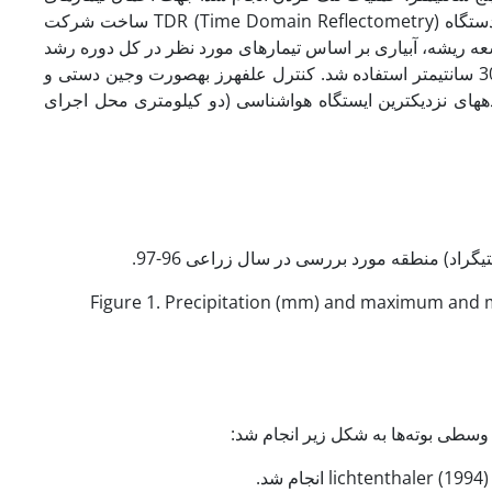
تنش خشکی، ده روز بعد از سبز شدن و استقرار کامل گیاهچه­ها و با استفاده از دستگاه TDR (Time Domain Reflectometry) ساخت شرکت
ه ریشه، آبیاری بر اساس تیمارهای مورد نظر در کل دوره رشد
., 2012). برای این کار، از پروب­های سطحی با طول 30 سانتی­متر استفاده شد. کنترل علف‏هرز به­صورت وجین دستی و
ده­های نزدیکترین ایستگاه هواشناسی (دو کیلومتری محل اجرای
Figure 1. Precipitation (mm) and maximum and m