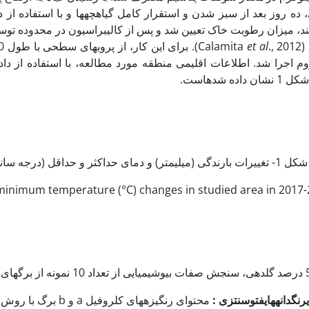
د، میزان رطوبت خاک تعیین شد و پس از کالیبراسیون در محدوده توسع
Ca
et al
وم اجرا شد. اطلاعات اقلیمی منطقه مورد مطالعه، با استفاده از دا
ده شده‏است.
شکل 1- تغییرات بارندگی (میلی­متر) و دمای حداکثر و حداقل (درجه سانتی­گراد) منطقه مورد بررسی در سال زراعی 96-97.
inimum temperature (°C) changes in studied area in 2017-
رنگدانه‏های
فتوسنتزی
:
محتوای رنگیزه­های کلروفیل a و b برگ با روش lichtenthaler (1994) انجام شد.