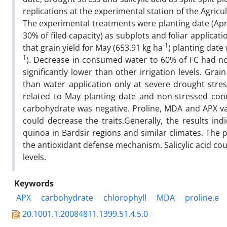
replications at the experimental station of the Agricu
The experimental treatments were planting date (April 
30% of filed capacity) as subplots and foliar applicat
-1
that grain yield for May (653.91 kg ha
) planting date 
1
). Decrease in consumed water to 60% of FC had no s
significantly lower than other irrigation levels. Grain
than water application only at severe drought stres
related to May planting date and non-stressed condit
carbohydrate was negative. Proline, MDA and APX valu
could decrease the traits.Generally, the results ind
quinoa in Bardsir regions and similar climates. The 
the antioxidant defense mechanism. Salicylic acid coul
levels.
Keywords
APX
carbohydrate
chlorophyll
MDA
proline.e
20.1001.1.20084811.1399.51.4.5.0