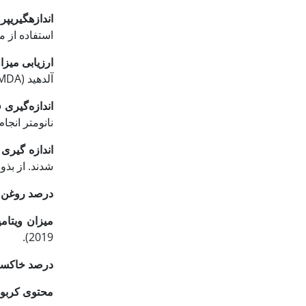
اندازه
گیری
پر
استفاده از م
ارزیابی میز
آلدهید (MDA) حاصل از پراکسیداسیون لیپیدهای غشا با تیوباربیتوریک اسید (TBA) انجام شد.
اندازه‌گیری ف
نانومتر انجام
اندازه گیری 
شدند. از بذو
درصد روغن د
میزان ویتام
2019).
درصد خاکستر
محتوی کربوه