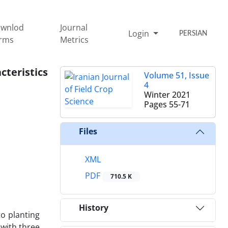
wnlod
Journal
Login
PERSIAN
rms
Metrics
cteristics
Volume 51, Issue
4
Winter 2021
Pages
55-71
Files
XML
PDF
710.5 K
History
to planting
 with three