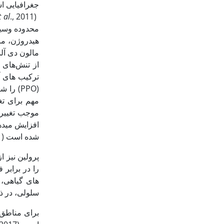
جغرافیایی 
(Xu
., 2011). گیاهان به تنش خشکی در سطوح فیزیولوژیک، سلولی و مولکولی پاسخ می دهند (Pak-Mehr
t al
محدوده وسیعی
هیدروژن، من
از تنش‌های 
(PPO) را شامل می شوند (Aslezaeem
مهم برای تغی
موجب تغییرا
افزایش می‏دهد (lly
شده است (Hayat
.
پرولین نیز 
را در برابر ف
های گیاهی، 
سلولی، در ذخیره