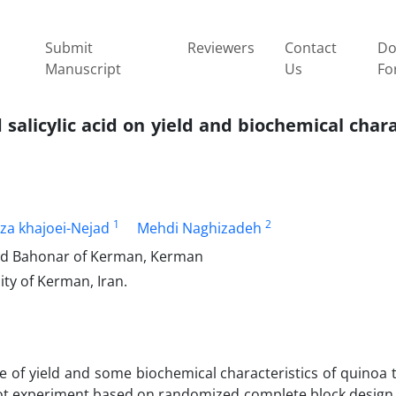
Submit
Reviewers
Contact
Do
Manuscript
Us
Fo
 salicylic acid on yield and biochemical chara
1
2
a khajoei-Nejad
Mehdi Naghizadeh
hid Bahonar of Kerman, Kerman
ity of Kerman, Iran.
 of yield and some biochemical characteristics of quinoa 
t-plot experiment based on randomized complete block design