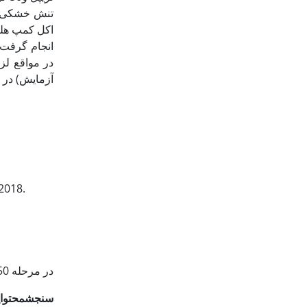
اکل کمپ هلن
انجام گرفت (lamita
در مواقع لز
آزمایش) در شکل 1 نشان دا
2018.
در مرحله 50 درصد گلدهی، سنجش صفات بیوشیمیایی از تعداد 10 نمونه از برگ‏های وسطی بوته‌ها به شکل زیر انجام شد:
سنجش
محتوای