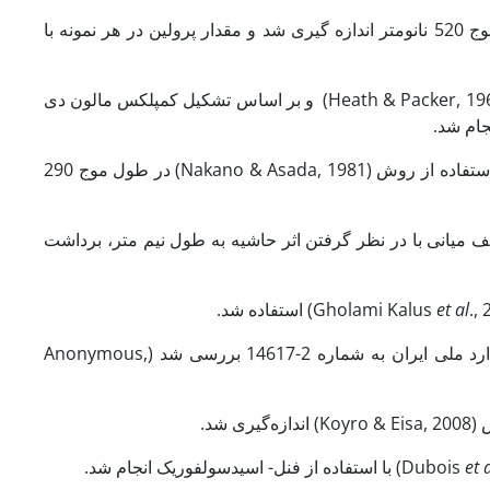
. (1973) در طول موج 520 نانومتر اندازه گیری شد و مقدار پرولین در هر نمونه با
برای ارزیابی این شاخص، از روش (Heath & Packer, 1969) و بر اساس تشکیل کمپلکس مالون دی
سنجش فعالیت این آنزیم با استفاده از روش (Nakano & Asada, 1981) در طول موج 290
یف میانی با در نظر گرفتن اثر حاشیه به طول نیم متر، برداشت
اده شد.
et al
مقدار ویتامین C (آسکوربیک اسید) بر اساس روش استاندارد ملی ایران به شماره 2-14617 بررسی شد (Anonymous,
شد.
et 