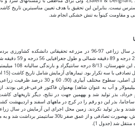
‏است (Salehi & Dehghani, 2017)، ولی برای مناطقی با زمس
انی و مقاومت کینوآ به تنش خشکی انجام شد.
ا
سالیانه برای ا
ی‏مولار و آب به عنوان شاهد) به­عنوان فاکتور فرعی-فرعی بودند. از
رداد، بذر تولید شد و به­همین جهت در نتایج، دیگر تاریخ­های کاشت حذف ش
 ساجاما، بذر این دو رقم را در کرج در ماه­های اسفند و اردیبهشت کشت
دند و بذر تولید نکردند. زمین محل اجرای این آزمایش در سال زرا
 منتقل شد (جدول 1).