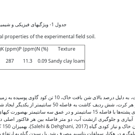
جدول 1- ویژگی‏های فیزیکی و شیمیایی خاک مزرعه
l properties of the experimental field soil.
)
K (ppm)
P (ppm)
N (%)
Texture
287
11.3
0.09
Sandy clay loam
قبل از کاشت، به دلیل درصد بالای شن بافت خ
شده بود، روی پشته‌ها با فاصله 15 سانتی­متر و در عمق سه سانت
ی آبیاری و جلوگیری ازنشت آب، دو متر فاصله بین هر فاکتور اصلی د
پل و50 کیلوگرم در هکتار سولفات پتاسیم مصرف شد. با رسیدن گیاه به ارتف