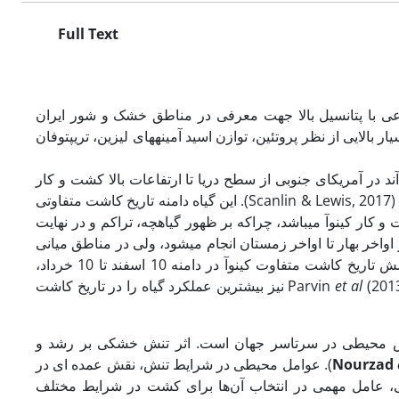
Full Text
ان زراعی با پتانسیل بالا جهت معرفی در مناطق خشک و شور ایران
الایی از نظر پروتئین، توازن اسید آمینه‏های لیزین، تریپتوفان
طقه آند در آمریکای جنوبی از سطح دریا تا ارتفاعات بالا کشت و کار
می‏شود، از تنوع ژنتیکی بالایی جهت سازگاری در سایر مناطق جهان برخوردار است (Scanlin & Lewis, 2017). این گیاه دامنه تاریخ کاشت متفاوتی
 کار کینوآ می‏باشد، چراکه بر ظهور گیاهچه، تراکم و در نهایت
آ از اواخر بهار تا اواخر زمستان انجام می‏شود، ولی در مناطق میانی
و شمالی این منطقه، کشت آن در اواخر پاییز است. در کشور ترکیه نیز از بین شش تاریخ کاشت متفاوت کینوآ در دامنه 10 اسفند تا 10 خرداد،
et al
(2013) نیز بیشترین عملکرد گیاه را در تاریخ کاشت
تنش محیطی در سرتاسر جهان است. اثر تنش خشکی بر رشد و
Nourzad
). عوامل محیطی در شرایط تنش، نقش عمده ای در
طی، عامل مهمی در انتخاب آن‌ها برای کشت در شرایط مختلف