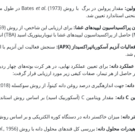
ولین:
مقدار پرولین در برگ با روش Bates
et al
نحنی استاندارد تعیین شد.
ان پراکسیداسیون لیپیدهای غشا:
عالیات آنزیم آسکوربات‏پراکسیداز (
APX
):
 شد.
عملکرد دانه:
برای تعیین عملکرد نهایی، در هر کرت بوته‌های چهار رد
ر حاصل از هر تیمار، صفات کیفی زیر مورد ارزیابی قرار گرفت:
انه:
جهت اندازه­گیری درصد روغن دانه کینوآ، از روش سوکسله (Gholami Kalus
., 2018) استف
ین
C
دانه:
 دانه:
میزان خاکستر دانه در دستگاه کوره الکتریکی و بر اساس روش (Koyro & Eisa, 2008) اندازه‌گیری 
یدرات محلول دانه:
بررسی کل قندهای محلول دانه با روش (Dubois
., 1956) با استفاده از فنل- اسیدسولفوریک انجام شد.
al