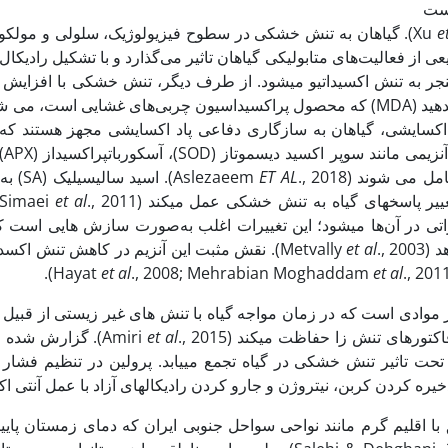
است
e
 از فعالیت‌های متابولیکی گیاهان تاثیر می‌گذارد و با تشکیل رادیکال
جر به تنش اکسیداتیو می‏شود. از طرف دیگر، تنش خشکی با افزایش 
اکسایشی، گیاهان به سازگاری دفاعی پاد اکسایشی مجهز هستند که ت
ET AL
., 18
یر پاسخ‏های گیاه به تنش خشکی عمل می‏کند (Simaei
et al
تی در آن‌ها می‏شود؛ این تغییرات اغلب به‌صورت سازش‏ هایی است 
Metva
et al
., 2003). نقش مثبت این آنزیم در کاهش تنش 
et al
., 2008; Mehrabian Moghaddam
et al
., 2011)
از موادی است که در زمان مواجه گیاه با تنش‏ های غیر زیستی از قبی
اکتورهای تنش‏ زا حفاظت می‏کند (Amiri
et al
., 2015). گزارش 
تحت تاثیر تنش خشکی در گیاه تجمع می‏یابد. پرولین در تنظیم فشا
 کردن کربن، نیتروژن و جارو کردن رادیکال‏های آزاد با عمل آنتی‏ اکسیدانی نقش دارد (05