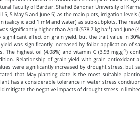
ltural Faculty of Bardsir, Shahid Bahonar University of Kerm
5, 5 May 5 and June 5) as the main plots, irrigation levels 
ion (salicylic acid 1 mM and water) as sub-subplots. The res
-1
was significantly higher than April (578.7 kg ha
) and June (
ignificant effect on grain yield, but the trait value in 30
 yield was significantly increased by foliar application of sal
-1
s. The highest oil (4.08%) and vitamin C (3.93 mg.g
) con
ion. Relationship of grain yield with grain antioxidant a
es were significantly increased by drought stress, but sal
icated that May planting date is the most suitable planti
plant has a considerable tolerance in water stress conditi
d mitigate the negative impacts of drought stress in limited