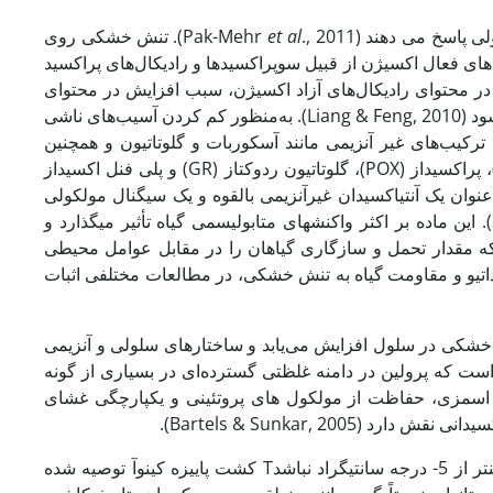
et al
., 2011). تنش خشکی روی
‌های فعال اکسیژن از قبیل سوپراکسیدها و رادیکال‌های پراکسید
در محتوای رادیکال‌های آزاد اکسیژن، سبب افزایش در محتوای
مالون دی آلدهید (MDA) که محصول پراکسیداسیون چربی‌های غشایی است، می شود (Liang & Feng, 2010). به‌منظور کم کردن آسیب‌های ناشی
رکیب‌های غیر آنزیمی مانند آسکوربات و گلوتاتیون و همچنین
ترکیب های آنزیمی مانند سوپر اکسید دیسموتاز (SOD)، آسکوربات‏پراکسیداز (APX)، پراکسیداز (POX)، گلوتاتیون ردوکتاز (GR) و پلی فنل اکسیداز
20). اسید سالیسیلیک (SA) به‌عنوان یک آنتی‏اکسیدان غیرآنزیمی بالقوه و یک سیگنال مولکولی
., 2011). این ماده بر اکثر واکنش‏های متابولیسمی گیاه تأثیر می‏گذارد و
که مقدار تحمل و سازگاری گیاهان را در مقابل عوامل محیطی
اکسداتیو و مقاومت گیاه به تنش خشکی، در مطالعات مختلفی اثبات
ل خشکی در سلول افزایش می‌یابد و ساختارهای سلولی و آنزیمی
شده است که پرولین در دامنه غلظتی گسترده‌ای در بسیاری از گونه‏
ر اسمزی، حفاظت از مولکول‏ های پروتئینی و یکپارچگی غشای
Bartels & Sunkar, 20).
برای مناطق با اقلیم گرم مانند نواحی سواحل جنوبی ایران که دمای زمستان پایین­تر از 5- درجه سانتی­گراد نباشدT کشت پاییزه کینوآ توصیه شده