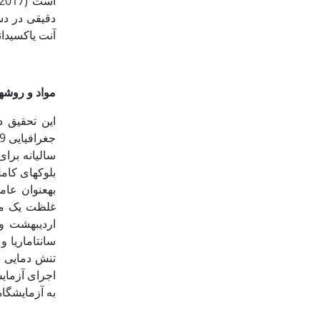
آنت ی‏اکسید
مواد و روش­ه
غلظت یک میل
اردیبهشت و خ
سانتاماریا و
تنش دمایی ش
به آزمایشگاه