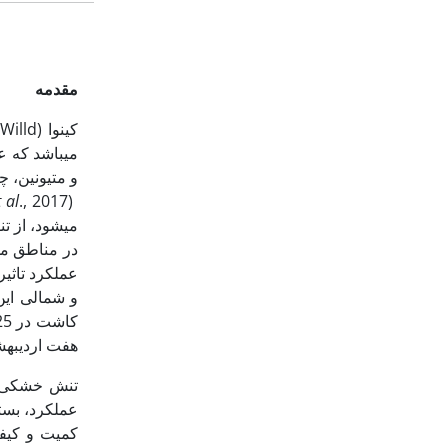
مقدمه
کینوا (
a
می‏باشد که ع
و متیونین، چر
t al
(Fischer
در مناطق مخت
عملکرد تاثیر گذ
کاشت در 25 فروردین، بهترین عملکرد دانه را تولید نمود (Geren
هفت اردیبهش
تنش خشکی ی
عملکرد، بست
کمیت و کیفی