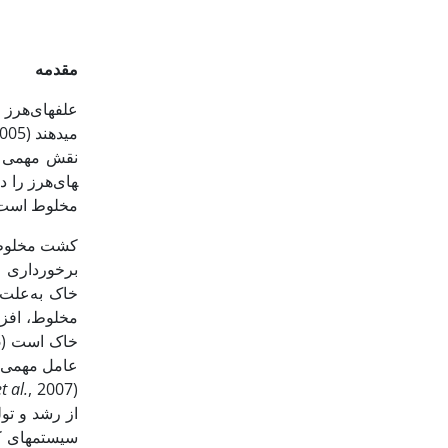
مقدمه
علف­های‌هرز 
می­دهند (Pandya
نقش مهمی در 
های‌هرز را در
مخلوط است
کشت مخلوط، ب
برخورداری از
خاک به‌علت 
مخلوط، افزا
خاک است (Banik
.,
عامل مهمی د
(Den Hollander
, 2007). کشت مخلوط گیاهانی با قدرت رقابتی ضعیف نظیر تره‌فرنگی با کرفس (
t al.
از رشد و تولید
سیستم­های کش