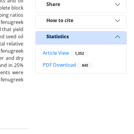
ts and oil
Share
lete block
ping ratios
How to cite
 fenugreek
that yield
nd seed oil
Statistics
l relative
 fenugreek
Article View
1,352
er and dry
PDF Download
and in 25%
845
ments were
% fenugreek