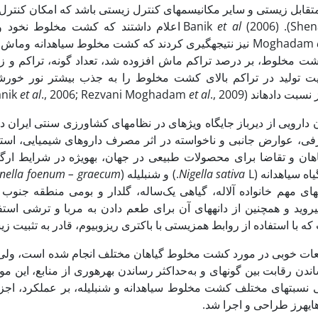
تقابل زیستی و سایر مکانیسم­های کنترل زیستی باشد که امکان کنترل عل
et al
Moghadam
(2009) نیز نتیجه­گیری کردند که کشت مخلوط سیاهدانه 
ت مخلوط، بر درصد تراکم ماش افزوده شد، تعداد گونه، تراکم و زی
ت تولید در تراکم بالای کشت مخلوط را به جذب بیشتر نور خورشی
بت داده­اند (Banik
., 2009).
et al
., 2006; Rezvani Moghadam
et al
ی، عوارض جانبی و ناخواسته در اثر مصرف داروهای شیمیایی، استفاده
اه سیاهدانه (
L.) و شنبلیله (
Nigella sativa
onella foenum – graecum
­های مهم خانواده آلاله، گیاهی یک‌ساله، گلدار و بومی منطقه جنوب 
­روید و همچنین از دانه­های آن برای طعم دادن به مربا و ترشی استفاده می
 با استفاده از روابط همزیستی با باکتری ریزوبیوم، قادر به تثبیت زیستی نیت
ات خوبی در مورد کشت مخلوط گیاهان مختلف انجام شده است، ولی 
ندن رقابت بین گونه­ای و به‌حداکثر رساندن بهره­وری از منابع، این مو
سبت­های مختلف کشت مخلوط سیاهدانه و شنبلیله، بر عملکرد، اجزا
ی­هرز طراحی و اجرا شد.