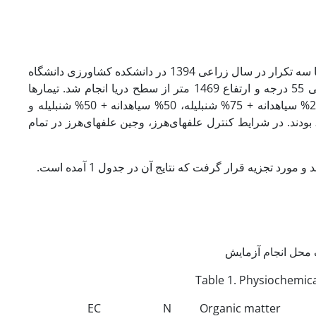
این پژوهش مزرعه­ای به‌صورت فاکتوریل و در قالب طرح بلوک­های کامل تصادفی با سه تکرار در سال زراعی 1394 در دانشکده کشاورزی دانشگاه
ولی­عصر (عج) رفسنجان، با عرض جغرافیایی30 درجه و 23 دقیقه، طول جغرافیایی 55 درجه و ارتفاع 1469 متر از سطح دریا انجام شد. تیمارها
شامل پنج نسبت کشت مخلوط: کشت خالص سیاهدانه، کشت خالص شنبلیله، 25% سیاهدانه + 75% شنبلیله، 50% سیاهدانه + 50% شنبلیله و
 کنترل، بودند. در شرایط کنترل علف­های‌هرز، وجین علف­های‌هرز در تمام
Table 1. Physiochemical
EC
N
Organic matter