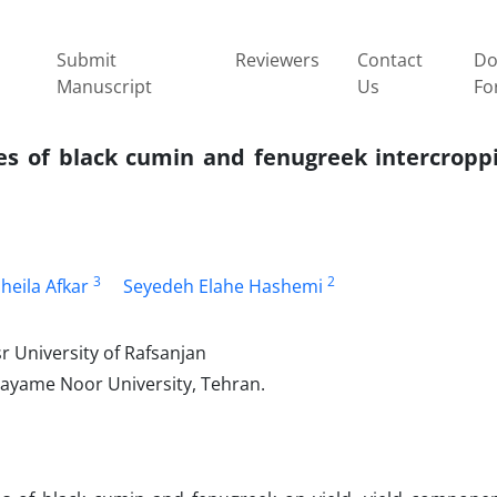
Submit
Reviewers
Contact
Do
Manuscript
Us
Fo
ices of black cumin and fenugreek intercrop
3
2
heila Afkar
Seyedeh Elahe Hashemi
r University of Rafsanjan
Payame Noor University, Tehran.