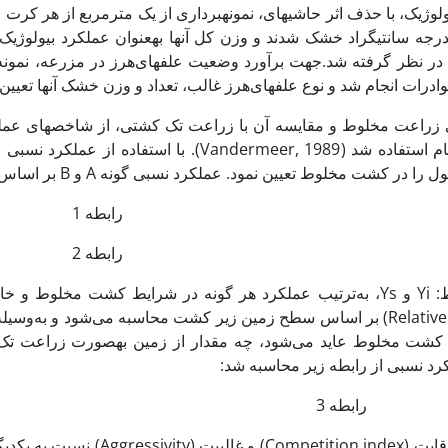
ا دمای 70 درجه سانتی­گراد خشک شدند و وزن کل آن­ها به­عنوان عملکرد بیو
 در نظر گرفته شد.جهت برآورد وضعیت علف­های‌هرز در مزرعه، نمونه
وادرات انجام شد و نوع علف­های‌هرز غالب، تعداد و وزن خشک آن­ها تعیین
ی زراعت مخلوط و مقایسه آن با زراعت تک کشتی، از شاخص­های عمل
کشت مخلوط تعیین نمود. عملکرد نسبی گونه A و B بر اساس روابط زیر تعیین شد:
رابطه 1
رابطه 2
Relative yield total) بر اساس سطح زمین زیر کشت محاسبه می‌شود
ر کشت مخلوط عاید می‌شود، چه مقدار از زمین به­صورت زراعت تک
د نسبی از رابطه زیر محاسبه شد:
رابطه 3