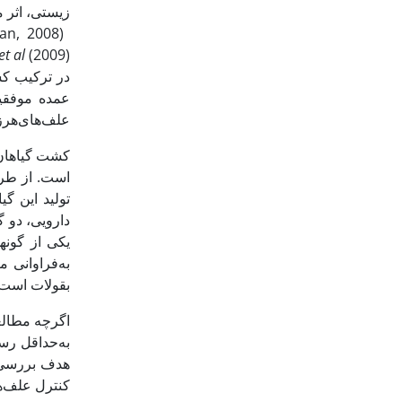
زیستی، اثر م
(Shenan, 2008). Banik
et
al
در ترکیب کش
عمده موفقی
علف‌های‌هرز نس
است. از طرف
دارویی، دو گی
یکی از گونه
به‌فراوانی می
بقولات است که
اگرچه مطالع
به‌حداقل رسا
هدف بررسی ن
کنترل علف‌ها