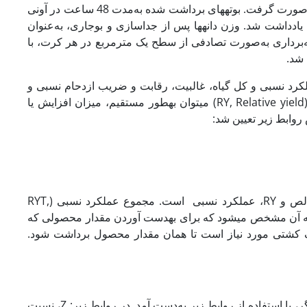
و عملکرد بیولوژیک، با حذف اثر حاشیه­ای، نمونه­برداری از یک متر­مربع از هر کرت صورت گرفت. بوته­های برداشت شده به‌مدت 48 ساعت در آونی
لوژیک یادداشت شد. وزن دانه­ها پس از جداسازی و بوجاری، به‌عنوان
‌برداری به‌صورت تصادفی از سطح یک متر­مربع در هر کرت، با
 شد.
کرد نسبی و کل گیاه، غالبیت، رقابت و ضریب ازدحام نسبی و
ضریب ازدحام استفاده شد (Vandermeer, 1989). با استفاده از عملکرد نسبی (RY, Relative yield) می­توان به­طور مستقیم، میزان افزایش یا
در این روابط: Yi و Ys، به‌ترتیب عملکرد هر گونه در شرایط کشت مخلوط و خالص و RY، عملکرد نسبی است. مجموع عملکرد نسبی (RYT,
 و به‌وسیله آن مشخص می­شود که برای به­دست آوردن مقدار محصولی که
 کشتی مورد نیاز است تا همان مقدار محصول برداشت شود.
شاخص­های رقابت (Competition index) و غالبیت (Aggressivity) نسبت به یکدیگر، با استفاده از روابط زیر به‌دست آمد. در روابط زیر: Z، نسبت