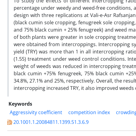
To study the effects of different intercropping rat
percentage under weedy and weed-free conditions, a
design with three replications at Vali-e-Asr Rafsanja
(black cumin sole cropping, fenugreek sole croppin
and 75% black cumin + 25% fenugreek) and weed man
of both plants were greater in sole cropping treatme
were obtained from intercroppings. Intercropping sy
yield (TRY) was more than 1 in all intercropping ra
(1.55) treatment under weed control conditions. In
weight of weeds was reduced in intercropping treatm
black cumin +75% fenugreek, 75% black cumin +25
34.8%, 27.1% and 25%, respectively. Overall, the resu
intercropping increased TRY, it also improved weeds 
Keywords
Aggressivity coefficient
competition index
crowding
20.1001.1.20084811.1399.51.3.6.9