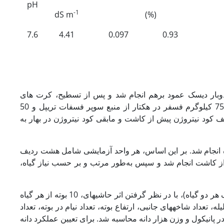
pH
-1
dS m
(%)
7.6
4.41
0.097
0.93
و دوبار دیسک عمود برهم انجام شد و پس از تسطیح، کرت های
آزمایشی آماده شد. کوددهی شامل 50 کیلوگرم نیتروژن در هکتار از منبع اوره، 75 کیلوگرم فسفر در هکتار از منبع سوپر فسفات تریپل و 50
صف کود نیتروژن پیش از کاشت و مابقی کود نیتروژن در بهار به
ه‌صورت جوی و پشته، به‌صورت همزمان در تاریخ 25 اسفندماه انجام شد. بر این اساس، هر واحد آزمایشی شامل هشت ردیف
ن آبیاری، بلافاصله پس از کاشت انجام شد و سپس به‌طور مرتب و بر حسب نیاز گیاه،
به‌منظور تعیین اجزای عملکرد، در تاریخ­ 17 مرداد ماه (مرحله رسیدگی فیزیولوژیک هر دو گیاه)، با در نظر گرفتن اثر حاشیه­ای، 10 بوته از هر گیاه
 تعداد شاخه­های جانبی، ارتفاع بوته، تعداد نیام در بوته، تعداد
نه در پانیکول و وزن هزار دانه محاسبه شد. برای تعیین عملکرد دانه