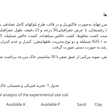
ها
75% سیاهدانه + 25% شنبلیله و دو نوع مدیریت علف­های‌هرز: کنترل و عدم
شد به صورت دستی صورت گرفت.
صفر تا 30 سانتی­متر خاک مزرعه برداشت شد و مورد تجزیه قرار گرفت که نتایج آن در جدول 1 آمده است.
جدول 1- تجزیه فیزیکی و شیمیایی خاک محل انجام آزمایش
 analysis of the experimental site soil.
Available K
Available P
Sand
Clay