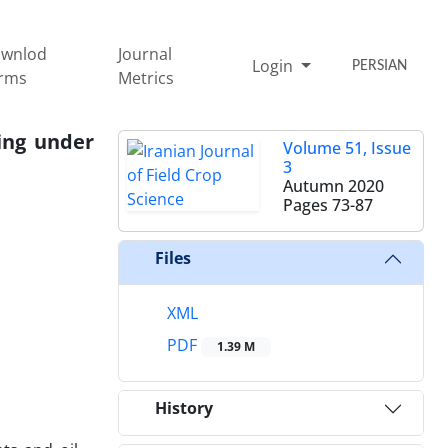
wnlod
Journal
Login
PERSIAN
rms
Metrics
ping under
Volume 51, Issue
3
Autumn 2020
Pages
73-87
Files
XML
PDF
1.39 M
History