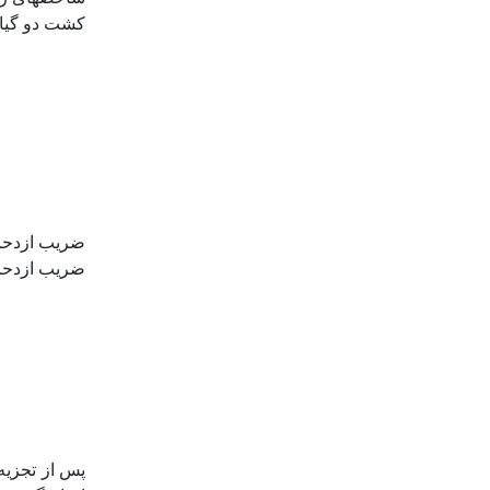
کشت دو گیا
ضریب ازدحام نسبی و ضریب ازدحام (K