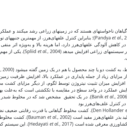
گیاهان ناخواسته­ای هستند که در زمین­های زراعی رشد می­کنند و عملکر
et al
., 2005)؛ بنابراین کنترل علف­های‌هرز، از مهم­ترین جنب
کاهش آلودگی علف­های‌هرز دارد، اما هرینه بالا و به‌ویژه اثر منف
 سیستم­های زراعی افزایش می­دهد (Spliid
et al.
, 2004). یکی ا
.
ه کشت دو یا چند محصول با هم در یک زمین گفته می­شود (Sarkar
.
 مزایای زیاد از جمله پایداری در عملکرد بالا، افزایش ظرفیت زمین و
افزایش میزان تثبیت نیتروژن توسط لگوم، از دیگر مزایای کشت مخلوط ا
یش عملکرد در واحد سطح در مقایسه با تک­کشتی است که به‌علت بهبو
 2006). در یک تحقیق مشخص شد که در مخلوط شبدر و تره­‌فرنگی (
et al
ر کنترل علف‌های‌هرز بود
e
 بذر علف­های‌هرز مفید است (Bauman
et al
., 2002). کشت مخ
اورزی معرفی شده است (Hedayati
et al.
, 2017). این سیس