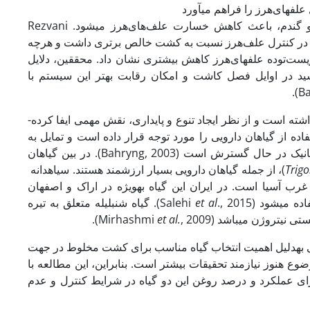
ف­های‌هرز را فراهم می­آورد
(2006) اعلام داشتند که کشت مخلوط نخود و گندم، باعث کاهش خسارت علف‌های‌هرز می­شود. Rezvani
وماش در کنترل علف‌هرز نسبت به کشت خالص برتری داشت و هرچه
ست‌توده علف­های‌هرز کاهش بیشتری نشان داد. محققین، دلایل
د در اوایل فصل کاشت و امکان رقابت بهتر این سیستم با
کشت گیاهان دارویی از دیرباز جایگاه ویژه­ای در نظام­های کشاورزی سنتی ایران داشته است و از نظر ایجاد تنوع و پایداری، نقش مهمی ایفا کرده­
 از گیاهان دارویی را مورد توجه قرار داده است و تمایل به
تولید این گیاهان و تقاضا برای محصولات طبیعی در جهان، به­ویژه در شرایط ارگانیک در حال گسترش است (Bahryng, 2003). در بین گیاهان
Trig
)، از جمله گیاهان دارویی بسیار ارزشمند هستند. سیاهدانه
غرب آسیا است. در ایران این گیاه به­ویژه در اراک و اصفهان
­شود (Salehi
et al
., 2015). گیاه شنبلیله متعلق به تیره
روژن می­باشد (Mirhashmi
, 2009).
et al.
به­دلیل اهمیت انتخاب گیاه مناسب برای کشت مخلوط در جهت
ضوع هنوز نیازمند تحقیقات بیشتر است. بنابراین، این مطالعه با
ی عملکرد و درصد روغن این دو گیاه در شرایط کنترل و عدم