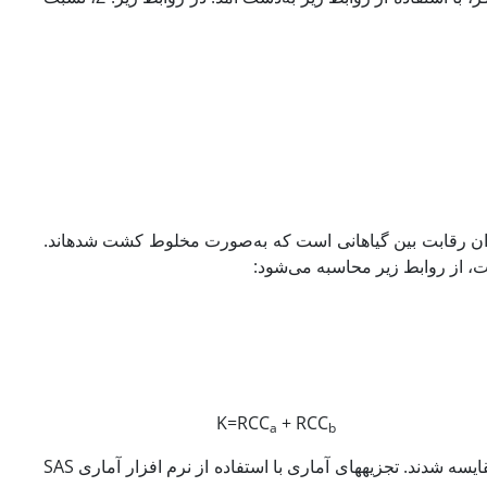
RCC, Relative crowding) مشخص کننده میزان رقابت بین گیاهانی است که به‌صورت مخلوط کشت شده­اند.
K=RCC
+ RCC
a
b
پس از تجزیه واریانس داده­ها، میانگین­ها با آزمون LSD در سطح احتمال یک درصد مقایسه شدند. تجزیه­های آماری با استفاده از نرم افزار آماری SAS