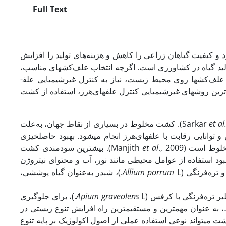
Full Text
د و کیفیت گیاهان زراعی را کاهش و هزینه‌های تولید را افزایش
ه­های تولید گیاه در کشاورزی است. اگرچه انتخاب علف‌کش­های مناسب،
ی علف‌کش­ها روی محیط زیست، نیاز به کنترل غیرشیمیایی علف­
ز مهم‌ترین روش­های غیرشیمیایی کنترل علف­های‌هرز، استفاده از کشت
et al
, 2000). کشت مخلوط در بسیاری از نقاط جهان، به‌علت
 توانایی رقابت با علف­های‌هرز انجام می­شود. بهبود حاصلخیزی
ست (Manjith
et al
., 2009). بیشترین سودمندی کشت
د استفاده از عوامل محیطی مانند نور، آب و محتوای نیتروژن
Allium porrum
L.)، شبدر به‌عنوان گیاه پوششی،
Apium graveolens
L.)، برای جلوگیری
لوط، به عنوان مهم­ترین و مستقیم­ترین راه افزایش تنوع زیستی در
تم کشت می­تواند نوعی استفاده عملی از اصول اکولوژیک بر پایه تنوع