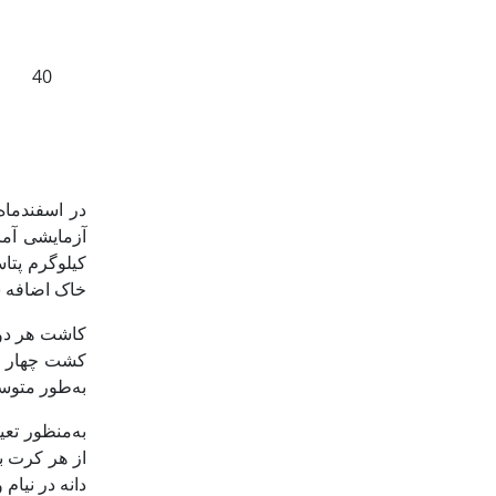
40
در اسفندماه
کیلوگرم پتا
خاک اضافه 
به‌طور متوس
از هر کرت به
دانه در نیام 