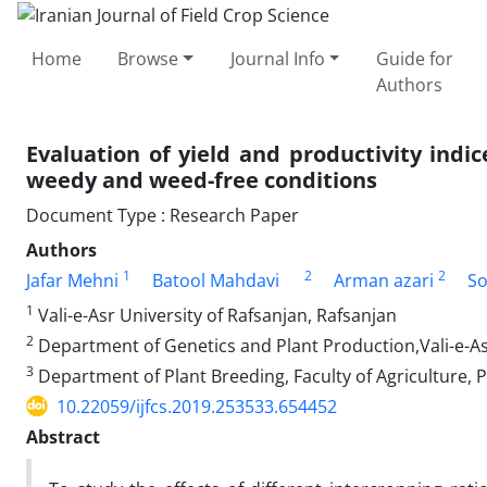
Home
Browse
Journal Info
Guide for
Authors
Evaluation of yield and productivity ind
weedy and weed-free conditions
Document Type : Research Paper
Authors
1
2
2
Jafar Mehni
Batool Mahdavi
Arman azari
So
1
Vali-e-Asr University of Rafsanjan, Rafsanjan
2
Department of Genetics and Plant Production,Vali-e-As
3
Department of Plant Breeding, Faculty of Agriculture, 
10.22059/ijfcs.2019.253533.654452
Abstract