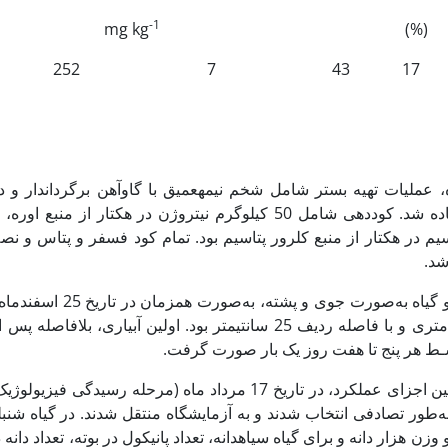
-1
mg kg
(%)
252
7
43
17
، عملیات تهیه بستر شامل شخم نیمه­عمیق با گاوآهن برگردان­دار 
سیم در هکتار از منبع کلرور پتاسیم بود. تمام کود فسفر و پتاس و ن
شد.
کاشت هر دو گیاه ب
کشت چهار متری و با فاصله ردیف 25 سانتیمتر بود. اولی
ـط هر پنج تا هفت روز یک بار صورت گرفت.
‌طور تصادفی انتخاب شدند و به آزمایشگاه منتقل شدند. در گیاه شنبلیله،
و وزن هزار دانه و برای گیاه سیاهدانه، تعداد پانیکول در بوته، تعداد دا