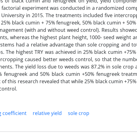
ios of black cumin and fenugreek on yield, yield componen
 factorial experiment was conducted in a randomized comp
n University in 2015. The treatments included five intercrop
g, 25% black cumin + 75% fenugreek, 50% black cumin + 50%
agement (with and without weed control). Results showed 
nts, whereas the highest plant height, 1000- seed weight a
stems had a relative advantage than sole cropping and tota
tios. The highest TRY was achieved in 25% black cumin +75%
tercropping caused better weeds control, so that the numb
ents. The yield loss due to weeds was 87.2% in sole crop 
% fenugreek and 50% black cumin +50% fenugreek treat
lt of this research revealed that while 25% black cumin +75
control.
 coefficient
relative yield
sole crop