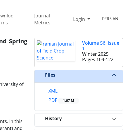
wnlod
Journal
Login
PERSIAN
rms
Metrics
nd Spring
Volume 56, Issue
1
Winter 2025
Pages
109-122
Files
iversity of
XML
PDF
1.67 M
History
ts. In this
lerant) and