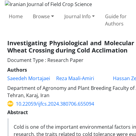
Home
Browse
Journal Info
Guide for
Authors
Investigating Physiological and Molecula
Wheat Crossing during Cold Acclimation
Document Type : Research Paper
Authors
Saeedeh Mortajaei
Reza Maali-Amiri
Hassan Ze
Department of Agronomy and Plant Breeding Faculty of Ag
Tehran, Karaj, Iran
10.22059/ijfcs.2024.380706.655094
Abstract
Cold is one of the important environmental factors in
research, the traits related to cold tolerance were ev