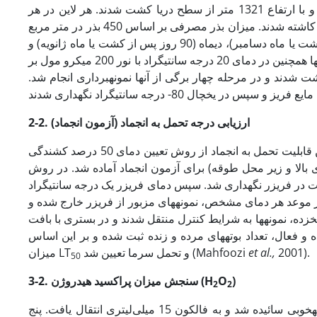
کرج با مشخصات جغرافیایی 51 درجه طول شرقی و 35 درجه عرض جغرافیایی و با ارتفاع 1321 متر از سطح دریا کشت شدند. هر لاین در هر
تکرار به طول سه متر در یک پشته و در سه ردیف به فاصله 20 سانتی­متر از یکدیگر کاشته شدند. میزان بذر مصرفی بر اساس 450 بذر در متر مربع
در نظر گرفته شد. در سه مرحله عادت­دهی به سرما ­رتیب آذرماه (60 روز پس از کشت یا ماه دسامبر)، دی­ماه (90 روز پس از کشت یا ماه ژانویه) و
بهمن­ماه (120 روز پس از کشت یا ماه فوریه) نمونه­برداری انجام شد. همه این ژنوتیپ­ها همچنین در دمای 20 درجه سانتی­گراد با نور 200 میکرو مول بر
ک رشد کشت شدند و در مرحله چهار برگی از آن­ها نمونه­برداری انجام شد.
2-2. ارزیابی
درجه
تحمل به انجماد (آزمون انجماد)
حاوی ماسه نرم مرطوب در دمای 3- درجه سانتی­گراد به مدت 12 ساعت در فریزر نگهداری شد. سپس دمای فریزر یک درجه سانتی­گراد
درجه سانتی­گراد ادامه داشت. در موعد هر دمای مشخص، نمونه­های مزبور از فریزر خارج شده و
بافت یخ­زده، نمونه­ها به شرایط کنترل منتقل شدند و در بستری با بافت
 فعال، تعداد بوته­های مرده و زنده ثبت شده و بر این اساس
2001).
et al.,
و تحمل سرما تعیین شد (Mahfoozi
میزان LT
50
)
O
H
3-2. سنجش میزان پراکسید هیدروژن (
2
2
مقدار 350 میلی‏گرم نمونه برگی پس از اضافه­کردن نیتروژن مایع در هاون چینی به­خوبی سائیده شد و به فالکون 15 میلی‌لیتری انتقال یافت. پنج