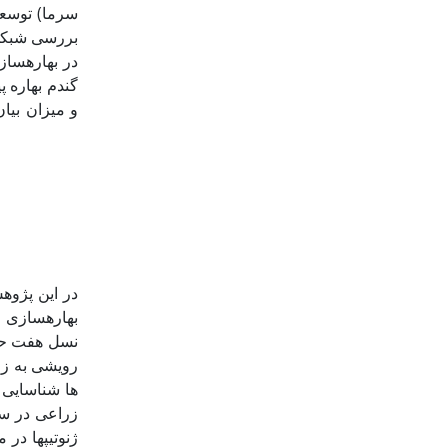
سرما) توسعه 
در بهاره­سا
گندم بهاره پ
در این پژوه
بهاره­سازی و
رویشی به زا