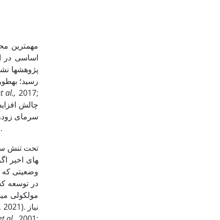
رسید؛ به­طو
t al.,
2017;
.
های اخیر اگر
در توسعه کش
مولکولی می­ش
, 2021). نیاز
et al.,
2001;