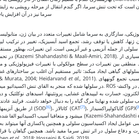
سرما نیز در آن افزایش یاف
لوژیکی، سازگاری به سرما شامل تغییرات متعدد در بیان ژن، متابولیس
 سلولی از جمله آنزیمی و غیر آنزیمی است. این تغییرات، به­طور مستقی
در تحمل به ت
ط منطقی بین تغییرات در سطح مولکولی با تغییرات فیزیولوژیکی و م
لول­های گیاهی ایجاد می­کند: تاثیر مستقیم آن اغلب بر ساختارهای 
2011). تنش سرما سبب تجمع گونه­های
et al.,
دفاعی سلول در مقابله با تغییرات محیطی عمل می­کند ( 2004; Heidarvand
لکترون، خسارت به لیپیدهای غشایی، پروتئین­ها، اسیدهای نوکلئیک و دی
[6]
[7]
[
)، گایاکول­پراکسیداز (GPX
)، کاتالاز (CAT
پاکسازی ROS از طریق آنزیم­های آنتی­اکسیدانتی از جمله سوپراکسید دیسموتاز (SOD
) می­شود و متعاقبا آسیب اکسیداتیو القا شده توسط تنش سرما در گیاهان را کاهش می­دهد (Kazemi-Shahandashti
ت و دفاع سلول در اثر تنش سرما مفید باشد. همچنین گیاهان با ق
Shen
et al.,
2018; Hosseini & Saidi, 2019).