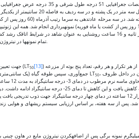
متر مربع بر ثانیه و 16 ساعت روشنایی به عنوان شاهد در شرایط اتاق
تمام نمونه­ها در نیتروژن مایع فریز و سپس در یخچال 80- درجه سانتی­گراد نگه­داری شدند.
) استفاده شد. از هر تکرار و هر رقم، تعداد پنج بوته از مزرعه
[13]
جهت تعیین قابلیت تحمل به انجماد از روش تعیین دمای 50 درصد کشندگی (LT
50
، طوقه گیاهان در داخل ظروف
جمع‌‌آوری، سپس طوقه گیاه (یک سانتی‌متری بالا و زیر محل طوقه) برای آزمون انجماد آماده شد. در روش LT
50
آلومینیومی 
هر 30 دقیقه کاهش یافت و این کاهش تا دمای 25- 
پس از استقرار 12 ساعته در دمای چهار درجه سانتی­گراد جهت ذوب تدریجی 
 پس از سه هفته، بر اساس ارزیابی سیستم ریشه­ای و هوایی زنده و