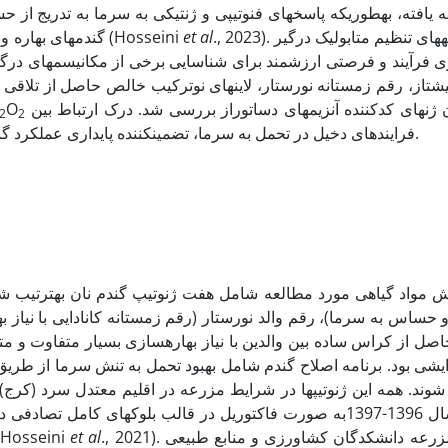
یافته، به­طوری­که پاسخ­های فنوتیپی و ژنتیکی به سرما به تدریج از حسا
., 2023). بررسی شبکه­های تنظیم متابولیک درگیر
et al
در یک شرایط محیطی به­ویژه در مزرعه مقایسه کرد (Hosseini
گندم­های بهاره و ب
زی فرآیند و فرصتی ارزشمند برای شناسایی برخی از مکانیسم­های درگی
یشتاز، رقم زمستانه نورستار، لاین­های نوترکیب خالص حاصل از تلاقی آ
و میزان بیان ژن­های کد­کننده آنزیم­های دساتوراز بررسی شد. درک ارتباط بین
O
2
2
فرایندهای دخیل در تحمل به سرما، تضمین­کننده پایداری عملکرد گندم و افزایش سطح زیر کشت گندم در مناطق سرد کشور است.
ش مواد گیاهی مورد مطالعه شامل هفت ژنوتیپ گندم نان به­ترتیب شام
 حساس به سرما)، رقم والد نورستار (رقم زمستانه کانادایی با نیاز ب
یشی بود. برنامه اصلاح گندم شامل بهبود تحمل به تنش سرما از طریق
زراعی در سال 1396-1397به صورت فاکتوریل در قالب بلوک­های کا
., 2021). ژنوتیپ­ها در مزرعه دانشکدگان کشاورزی و منابع طبیعی
et al
دما در زمستان در بهمن ماه 12- درجه سانتی­گراد گزارش شد (