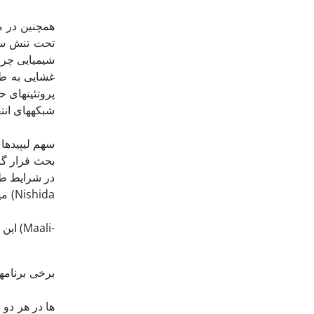
شیمیایی چربی
غشایی به طو
پروتئین­های 
شبکه­های انت
بحث قرار گر
در شرایط طب
می
برخی برنامه