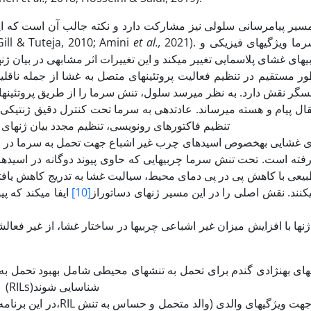
2021). تحت تنش سرما ویژگی­های فیزیکی و
et al.,
مستقیم و هم در اثر غیر مستقیم سرما مشاهده شده است ( Tuteja, 2010; Amini
­های غشای پلاسمایی تغییر می­کند و این تغییرات اثر مشابهی در بیان
ر مستقیم در تنظیم فعالیت پروتئین­های متصل به غشا از جمله ناقلین
حسگر نقش دارد. به نظر می­رسد سلول، تنش سرما را از طریق پروتئین­های
قال پیام و هسته می­رساند. عادت­دهی به سرما تحت کنترل دقیق ژنتیکی بو
تنظیم فاکتورهای رونویسی، تنظیم مجدد بیان ژن­های 
فته است. تحت تنش سرما چربی­هایی که حاوی پیوند دوگانه در اسیدها
یعی با کاهش پی در پی دمای محیط، سیالیت غشا به تدریج کاهش یافته 
­کنند. نقش اصلی را در این مسیر ژن­های د­ساتوراز
[10]
ایفا می­کند که پیو
­های به­نژادی گندم برای تحمل به تنش­های محیطی شامل بهبود تحمل
(RILs)شناسایی شوند