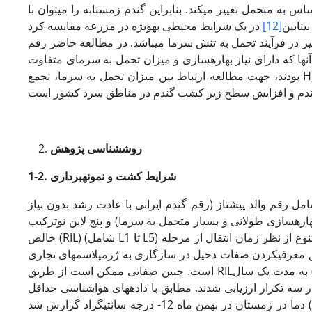
س به متحمل تغییر می­کند. بنابراین گندم زمستانه را می­توان با
ینابین
[12]
ر در فرآیند تحمل به تنش سرما می­باشد. در مطالعه حاضر رقم
ن­ها که دارای نیاز بهاره­سازی و میزان تحمل به سرمای متفاوت
بودند، جهت مطالعه ارتباط بین میزان تحمل به سرما، تجمع H
روش
شناسی پژوهش
شرایط کشت و نمونه­برداری
1-2.
ل رقم والد پیشتاز (رقم گندم ایرانی با عادت رشد بدون نیاز
هاره­سازی طولانی و بسیار متحمل به سرما) و پنج لاین نوترکیب
خالص (RIL) (شامل L1 تا L5) نسل هفت حاصل از کراس ساده بین والدین با نیاز بهاره­سازی بسیار متفاوت و متنوع از نظر زمان انتقال از مرحله
 معرفی­کردن صفات دخیل در سازگاری به ژرم­پلاسم­های تجاری
است. چنین صفاتی ممکن است از طریق RILها شناسایی شوند. همه این ژنوتیپ­ها در شرایط مزرعه در اقلیم معتدل سرد (کرج) به مدت یک سال
مل تصادفی در سه تکرار ارزیابی شدند. مطابق با داده­های هواشناسی حداقل
Hosseini