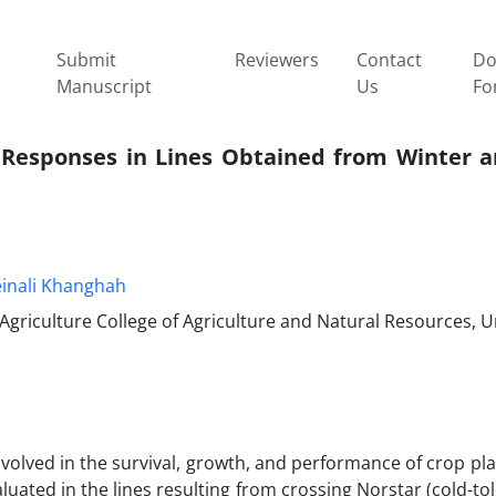
Submit
Reviewers
Contact
Do
Manuscript
Us
Fo
r Responses in Lines Obtained from Winter a
inali Khanghah
riculture College of Agriculture and Natural Resources, Un
volved in the survival, growth, and performance of crop plan
aluated in the lines resulting from crossing Norstar (cold-to