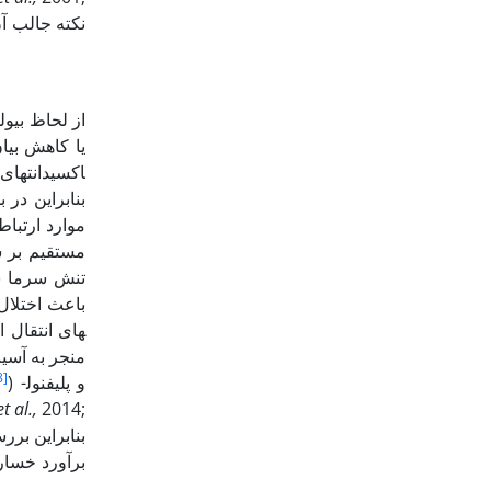
از لحاظ بیو
اکسیدانت­های
موارد ارتبا
مستقیم بر س
های انتقال ا
8]
) و پلی­فنول­
et al.,
2014;
برآورد خسار