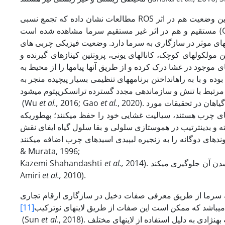
مطالعات نشان داده که تجمع نسبی ROS همچنین در مسیر پیام­رسانی سلولی نیز مشارکت دارد و نکته جالب آن است که این وضعیت هم در اثر
Gill &
 ژنهای موثر در سازگاری به سرما دارد. وضعیت فیزیکی چربی های
 مولکولهای کوچک، کانالهای یونی، پروتئین کینازهای گیرنده و
 موجود در غشا درک کرده و از طریق آنها پیام­ها را از محیط به
ده و با به راه­انداختن برنامه­های تنظیمی بسیار پیچیده منجر به
مرتبط با تنش و سازماندهی­ مجدد گسترده ترانسکریپتوم می­شود
, 2020). سهم لیپیدهای غشایی به­خصوص اسیدهای چرب غیر اشباع جهت تحمل به سرما در گیاهان در تحقیقات مورد
al.
et
2016; Gao
et al.,
(Wu
ی چرب هستند، سیالیت غشایی خود را حفظ می­کنند؛ به­طوری­که
و بدین­ترتیب در هموستازی سلولی و بقا سلول گیاه ایفای نقش
ندهای دوگانه را به زنجیره لیپیدی اسیدهای چرب اضافه می­کنند (Nishida
& Murata, 1996;
2014). این ژن­ها با افزایش میزان غیر اشباعی چربی­ها در ساختار غشا، از غیر فعال­شدن آن جلوگیری می­کند (Maali-
et al.,
Kazemi Shahandashti
Amiri
et al.,
2010).
 به سرما از طریق معرفی صفات دخیل در سازگاری ارقام تجاری
می­باشد که ممکن است این صفات از طریق لاین­های نوترکیب
[11]
., 2018). در این برنامه به­نژادی به دلیل استفاده از لاین­های مختلف،RIL ها در هر دو جهت ویژگی­های والدی (والد متحمل و حساس به تنش
et al
(Sun