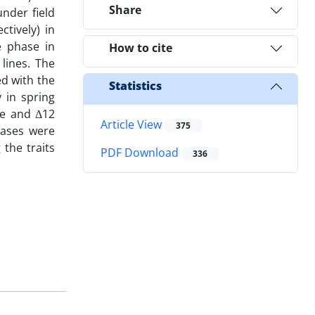
Share
under field
ctively) in
e phase in
How to cite
lines. The
ed with the
Statistics
 in spring
se and Δ12
Article View
375
eases were
 the traits
PDF Download
336