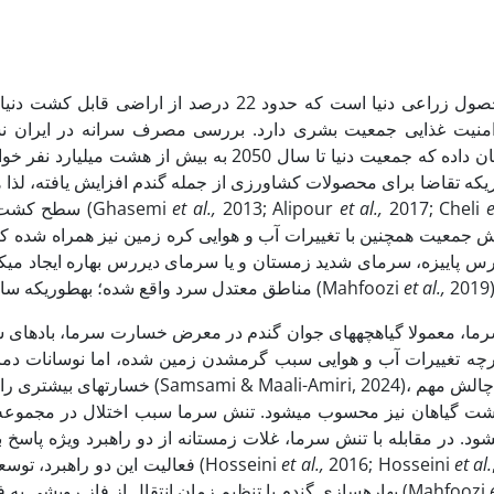
ری­که تقاضا برای محصولات کشاورزی از جمله گندم افزایش یافته، لذا
e
2017; Cheli
et al.,
2013; Alipour
et al.,
سطح کشت و هم از طریق بهبود عملکرد در واحد سطح، باید افزایش یابد (Ghasemi
2019)
et al.,
مناطق معتدل سرد واقع شده؛ به­طوری­که سالانه خسارت­های زیادی بر میزان عملکرد گندم در ایران وارد می­کند (Mahfoozi
چه تغییرات آب و هوایی سبب گرم­شدن زمین شده، اما نوسانات دمایی ش
خسارت­های بیشتری را بر سلول­های 
ت گیاهان نیز محسوب می­شود. تنش سرما سبب اختلال در مجموعه وس
ود. در مقابله با تنش سرما، غلات زمستانه از دو راهبرد ویژه پاسخ ب
et al.
2016; Hosseini
et al.,
(زیر صفر درجه) انجام می­شود (Hosseini
فعالیت این دو راهبرد، توس
بهاره­سازی گندم با تنظیم زمان انتقال از فاز رویشی به فاز زایشی از آسیب غلات بر اثر سرمای زمستان جلوگیری می­کند (Mahfoozi