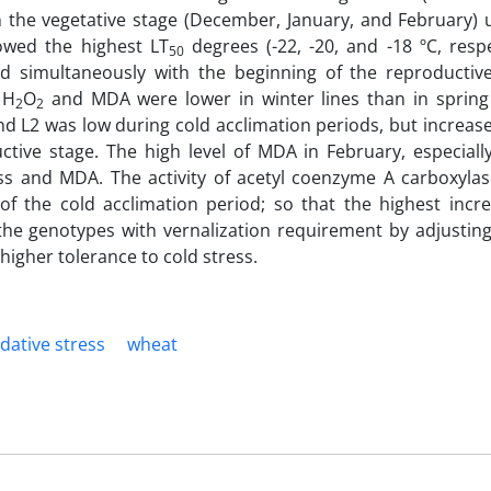
n the vegetative stage (December, January, and February) 
owed the highest LT
degrees (-22, -20, and -18 ºC, respe
50
d simultaneously with the beginning of the reproductiv
 H
O
and MDA were lower in winter lines than in spring 
2
2
nd L2 was low during cold acclimation periods, but increas
ctive stage. The high level of MDA in February, especially
ess and MDA. The activity of acetyl coenzyme A carboxyla
of the cold acclimation period; so that the highest incr
the genotypes with vernalization requirement by adjusting
 higher tolerance to cold stress.
idative stress
wheat