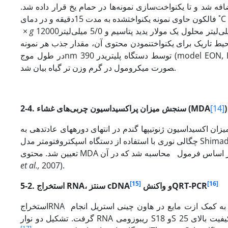
فه شد و تا یکنواخت‌سازی نمونه‌ها در حمام یخ قرار داده ‌شد.
12000سانتریفوژ شد. سپس500 میکرو‌لیتر از مایع رویی به یک فالکون جدید حاوی یک میلی‌لیتر محلول یک مولار یدید پتاسیم و 5/0 میلی‌لیتر
g
×
ون در محیط تاریک برای یکنواخت­نمودن محتوی آن، مقدار جذب هر نمونه
در طول موجnm 390 توسط دستگاه پلیت­ریدر (model EON, Biotek company, USA) اندازه‌گیری شد .(Loreto & Velikova, 2001) نتایج به­
صورت میکرومول در گرم وزن تر گیاه بیان شد.
)
[14]
MDA
2-4. سنجش میزان پراکسیداسیون چربی‌های غشاء (
زان اکسیداسیون ژنوتیپ­ها گندم در انتهای دوره­های عادت­دهی به LT بر اساس تجمع MDA از واکنش رنگ با تیوباربیتوریک­اسید (TBA) و اندازه­گیری
چگالی نوری با استفاده از دستگاه اسپکتروفتومتر مدل Shimadzu UV160 ساخت کشور ژاپن تعیین شد. چگالی نمونه­ها در طول موج 532 نانومتر
et al.,
2007).
[15]
[16]
QRT-PCR
و واکنش
cDNA
، سنتز
RNA
5-2. استخراج
استخراجRNA به کمک کیت تهیه­شده از شرکت دنازیست با 80 میلی‌گرم نمونه‌ برگ فریز شده به کمک ازت مایع در هاون چینی استریل انجام
گرفت. تشکیل دو نوار RNA ریبوزومی S18 وS 25 روی ژل کیفیت بالای RNA تخلیص­شده را تایید کرد. برای بررسی کمی میزان غلظتRNA از