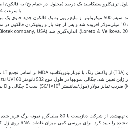
لول تری‌کلرواستیک­اسید یک درصد (محلول در حمام یخ) به فالکون اضا
فالکون حاوی نمونه یکنواخت­شده به مدت 15دقیقه و در دمای ˚C 4 با سرعت
بافر فسفات 10 میلی‌مولار افزوده شد و پس از چند بار وارونه­کردن فالک
می
5
Maa
تعیین شد. محتوی MDA بر اساس فرمول محاسبه شد که در آن D چگالی و E ضریب تمایز مولار (مول/سانتی­متر 10