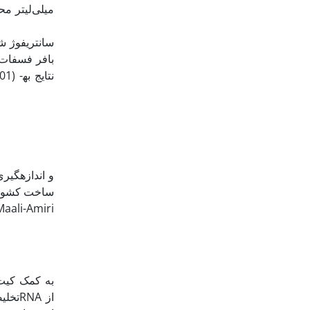
میلی‌لیتر مح
×56/1) است (li-Amiri