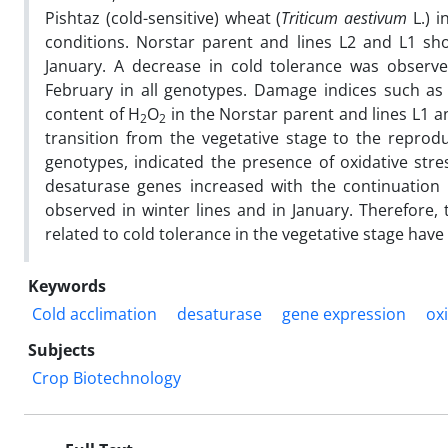
Pishtaz (cold-sensitive) wheat (
Triticum aestivum
L.) i
conditions. Norstar parent and lines L2 and L1 sh
January. A decrease in cold tolerance was observe
February in all genotypes. Damage indices such as
content of H
O
in the Norstar parent and lines L1 a
2
2
transition from the vegetative stage to the reprodu
genotypes, indicated the presence of oxidative str
desaturase genes increased with the continuation 
observed in winter lines and in January. Therefore, 
related to cold tolerance in the vegetative stage have
Keywords
Cold acclimation
desaturase
gene expression
ox
Subjects
Crop Biotechnology