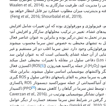
2014). نکته جالب آن است که تحت تنش سرما، اگر گندم انتقال از مرحله رویشی به زایشی را مدیریت کند، ظرفیت سازگاری به
et al.,
Waalen
ته و بدین­ترتیب میزان مطلوب عملکرد نیز قابل انتظار خواهد بود
(Feng
et al.,
2016; Shourbalal
et al.,
2019).
م، فیزیولوژی و مورفولوژی بوده که این تغییرات شامل افزایش
یا کاهش بیان ژن­ها، کاهش یا توقف رشد، تجمع اسید آبسیزیک، تغییر در ترکیب لیپیدهای غشاء، تغییر در ترکیب محلول­های سازگار و افزایش آنتی­
م در تحمل به تنش درگیر بوده و بنابراین به عنوان عناصر فعال
نش­های محیطی به خصوص تنش سرما محسوب می­شوند (Kazemi Shahandashti & Maali-Amiri, 2018). بنابراین در بسیاری از
ورفولوژیکی وجود دارد. تنش سرما اغلب دو اثر مستقیم و غیر
غشایی از آن جمله غشای پلاسمایی است که به عنوان اولین سد
Los & Murata,
) در سلول­ها شده که منجر به القای تنش اکسیداتیو می­شود. ROS باعث اختلال در واکنش­
O
) از جمله پراکسید هیدروژن (H
[5]
اکسیژن فعال (ROS
2
2
گر واکنش­های بیوشیمیایی اساسی سلول می­شوند. بنابراین شکل­
گیری ROS منجر به آسیب سلولی شده و نهایتا مرگ گیاه را به دنبال خواهد داشت. فرایند عادت­دهی به سرما منجر به القای پاسخ­های دفاعی سلول و
[9]
اکسیداز (PPO
2016). بنابراین بررسی عوامل ایجاد اکسیداسیون سلولی و همچنین پاکسازی آن­ها می­تواند به عنوان نشانگر بیوشیمیایی به­ترتیب در
et al.,
Caverzan
رار گرفتن در شرایط تنش سرما مستعد خسارت از دیگر عوامل
2010; 
et al.,
محیطی زیستی و غیر زیستی نیز هستند (Janská