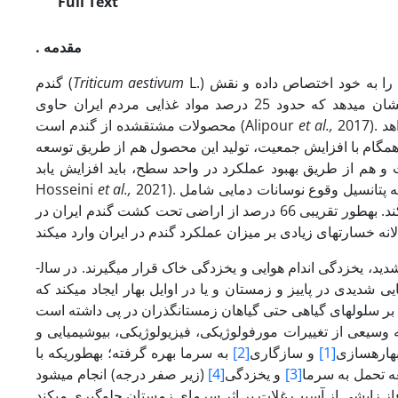
Full Text
. مقدمه
L.) مهمترین محصول زراعی دنیا است که حدود 22 درصد از اراضی قابل کشت دنیا را به خود اختصاص داده و نقش
Triticum aestivum
گندم (
اساسی در امنیت غذایی جمعیت بشری دارد. بررسی مصرف سرانه در ایران نشان می­دهد که حدود 25 درصد مواد غذایی مردم ایران حاوی
2017). پژوهش­ها نشان داده که جمعیت دنیا تا سال 2050 به بیش از هشت میلیارد نفر خواهد
et al.,
محصولات مشتق­شده از گندم است (Alipour
 همگام با افزایش جمعیت، تولید این محصول هم از طریق توسعه
2021). چالش افزایش جمعیت همچنین با تغییرات آب و هوایی کره زمین نیز همراه شده که پتانسیل وقوع نوسانات دمایی شامل
et al.,
Hosseini
سرمای زودرس پاییزه، سرمای شدید زمستان و یا سرمای دیررس بهاره ایجاد می­کند. به­طور تقریبی 66 درصد از اراضی تحت کشت گندم ایران در
تحت تنش سرما، معمولا گیاهچه­های جوان گندم در معرض خسارت سرما، بادهای شدید، یخ­زدگی اندام هوایی و یخ­زدگی خاک قرار می­گیرند. در سال­
دیدی در پاییز و زمستان و یا در اوایل بهار ایجاد می­کند که
گیاهی حتی گیاهان زمستان­گذران در پی داشته است (Samsami & Maali-Amiri, 2024)، وضعیتی که چالش مهم
یعی از تغییرات مورفولوژیکی، فیزیولوژیکی، بیوشیمیایی و
هاره­سازی
[1]
و سازگاری
[2]
به سرما بهره گرفته؛ به­طوری­که با
عه تحمل به سرما
[3]
و یخ­زدگی
[4]