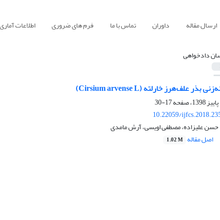
ارسال مقاله
داوران
تماس با ما
فرم های ضروری
اطلاعات آماری
ان دادخواهی
ر علف‌هرز خارلته (Cirsium arvense L)
17-30
10.22059/ijfcs.2018.2
حسن علیزاده، مصطفی اویسی، آرش مامدی
اصل مقاله
1.02 M