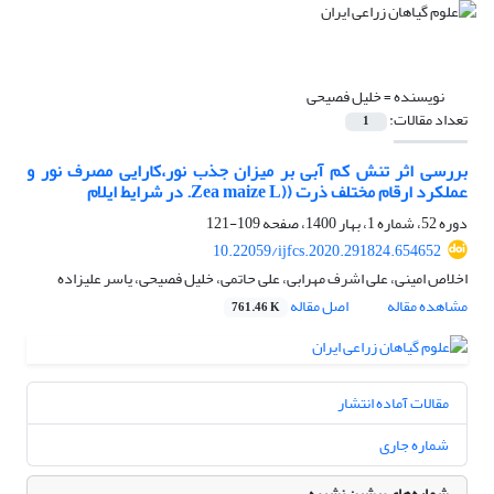
نویسنده =
خلیل فصیحی
تعداد مقالات:
1
بررسی اثر تنش کم آبی بر میزان جذب نور،کارایی مصرف نور و
عملکرد ارقام مختلف ذرت ((Zea maize L. در شرایط ایلام
دوره 52، شماره 1، بهار 1400، صفحه
109-121
10.22059/ijfcs.2020.291824.654652
اخلاص امینی، علی اشرف مهرابی، علی حاتمی، خلیل فصیحی، یاسر علیزاده
مشاهده مقاله
اصل مقاله
761.46 K
مقالات آماده انتشار
شماره جاری
شماره‌های پیشین نشریه