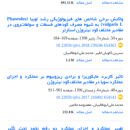
مشاهده مقاله
اصل مقاله
991.51 K
واکنش برخی شاخص های فیزیولوژیکی رشد لوبیا (Phaseolus
vulgaris L) به شیوه مصرف کودهای فسفات و سولفات‌روی در
مقادیر مختلف کود نیتروژن استارتر
دوره 50، شماره 3، پاییز 1398، صفحه
169-184
10.22059/ijfcs.2018.239246.654363
نسرین کاویان اطهر، محمدعلی ابوطالبیان
مشاهده مقاله
اصل مقاله
1.2 M
تاثیر کاربرد مایکوریزا و برادی ‌ریزوبیوم بر عملکرد و اجزای
عملکرد سویا در مقادیر مختلف کود نیتروژن
دوره 48، شماره 4، زمستان 1396، صفحه
901-911
10.22059/ijfcs.2017.210402.654143
محمدعلی ابوطالبیان، معصومه مالمیر
مشاهده مقاله
اصل مقاله
231.8 K
تغییر عملکرد و اجزای عملکرد دو رقم نخود تحت تأثیر