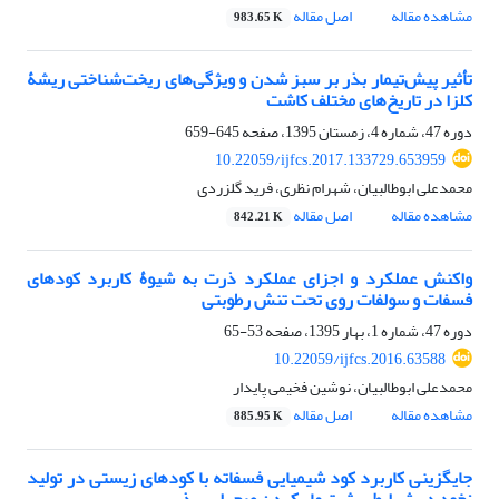
مشاهده مقاله
اصل مقاله
983.65 K
تأثیر پیش‌تیمار بذر بر سبز شدن و ویژگی‌های ریخت‌شناختی ریشۀ
کلزا در تاریخ‌های مختلف کاشت
دوره 47، شماره 4، زمستان 1395، صفحه
645-659
10.22059/ijfcs.2017.133729.653959
محمدعلی ابوطالبیان، شهرام نظری، فرید گلزردی
مشاهده مقاله
اصل مقاله
842.21 K
واکنش عملکرد و اجزای عملکرد ذرت به شیوۀ کاربرد کود‌های
فسفات و سولفات روی تحت تنش رطوبتی
دوره 47، شماره 1، بهار 1395، صفحه
53-65
10.22059/ijfcs.2016.63588
محمدعلی ابوطالبیان، نوشین فخیمی پایدار
مشاهده مقاله
اصل مقاله
885.95 K
جایگزینی کاربرد کود شیمیایی فسفاته با کودهای زیستی در تولید