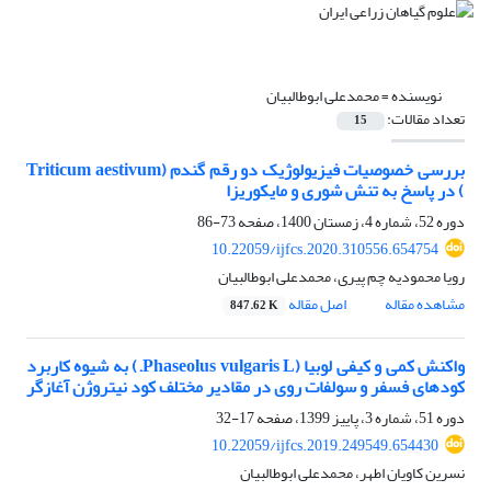
نویسنده =
محمدعلی ابوطالبیان
تعداد مقالات:
15
بررسی خصوصیات فیزیولوژیک دو رقم گندم (Triticum aestivum
) در پاسخ به تنش شوری و مایکوریزا
دوره 52، شماره 4، زمستان 1400، صفحه
73-86
10.22059/ijfcs.2020.310556.654754
رویا محمودیه چم پیری، محمدعلی ابوطالبیان
مشاهده مقاله
اصل مقاله
847.62 K
واکنش کمی و کیفی لوبیا (Phaseolus vulgaris L.) به شیوه کاربرد
کودهای فسفر و سولفات روی در مقادیر مختلف کود نیتروژن آغازگر
دوره 51، شماره 3، پاییز 1399، صفحه
17-32
10.22059/ijfcs.2019.249549.654430
نسرین کاویان اطهر، محمدعلی ابوطالبیان