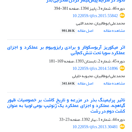
نخود در شرایط پیش‌تیمار کردن صحرایی بذر
دوره 46، شماره 3، پاییز 1394، صفحه
381-394
10.22059/ijfcs.2015.55842
محمدعلی ابوطالبیان، محمد اللهی
مشاهده مقاله
اصل مقاله
991.86 K
اثر میکوریز آربوسکولار و برادی رایزوبیوم بر عملکرد و اجزای
عملکرد سویا تحت تنش کم‌آبی
دوره 45، شماره 2، تابستان 1393، صفحه
169-181
10.22059/ijfcs.2014.51896
محمدعلی ابوطالبیان، محبوبه خلیلی
مشاهده مقاله
اصل مقاله
341.64 K
تاثیر پرایمینگ بذر در مزرعه و تاریخ کاشت بر خصوصیات ظهور
گیاهچه، عملکرد و اجزای عملکرد یک ژنوتیپ بومی لوبیا به عنوان
کشت دوم در رشت
دوره 44، شماره 1، بهار 1392، صفحه
23-33
10.22059/ijfcs.2013.30481