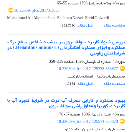
دوره 48، ویژه نامه، پاییز 1396، صفحه
55-65
10.22059/ijfcs.2017.63653
Mohammad Ali Aboutalebian، Shahram Nazari، Farid Golzardi
مشاهده مقاله
اصل مقاله
285.78 K
بررسی شیوۀ کاربرد سولفات‌روی بر بیشینه شاخص سطح برگ،
عملکرد و اجزای عملکرد آفتابگردان (Helianthus annuus L.) در
شرایط تنش رطوبتی
دوره 48، شماره 2، تابستان 1396، صفحه
339-350
10.22059/ijfcs.2017.125338.653877
محمدعلی ابوطالبیان، افسانه بابارئیسی
مشاهده مقاله
اصل مقاله
1.04 M
بهبود عملکرد و کارایی مصرف آب ذرت در شرایط کمبود آب با
کاربرد میکوریزا و محلول‌پاشی سولفات روی
دوره 48، شماره 1، بهار 1396، صفحه
57-70
10.22059/ijfcs.2017.125574.653878
محمدعلی ابوطالبیان، نسرین خدابنده لو