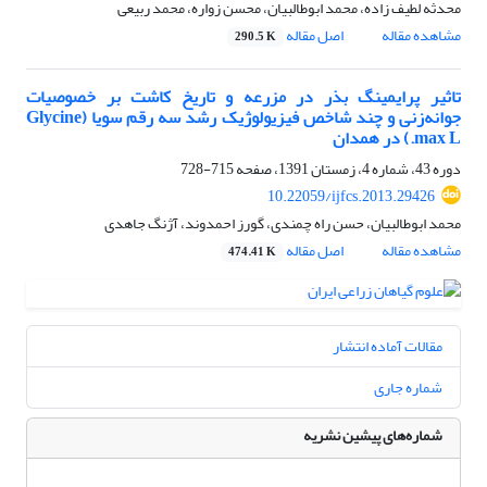
محدثه لطیف زاده، محمد ابوطالبیان، محسن زواره، محمد ربیعی
مشاهده مقاله
اصل مقاله
290.5 K
تاثیر پرایمینگ بذر در مزرعه و تاریخ کاشت بر خصوصیات
جوانه‌زنی و چند شاخص فیزیولوژیک رشد سه رقم سویا (Glycine
max L.) در همدان
دوره 43، شماره 4، زمستان 1391، صفحه
715-728
10.22059/ijfcs.2013.29426
محمد ابوطالبیان، حسن راه چمندی، گورز احمدوند، آژنگ جاهدی
مشاهده مقاله
اصل مقاله
474.41 K
مقالات آماده انتشار
شماره جاری
شماره‌های پیشین نشریه