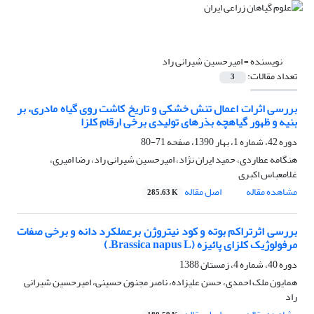
نویسنده =
امیرحسین شیرانی راد
تعداد مقالات:
3
بررسی اثرات اعمال تنش خشکی و تاریخ کاشت روی گیاه مادری، بر
بنیه و ظهور گیاهچه بذرهای تولیدی برخی ارقام کلزا
دوره 42، شماره 1، بهار 1390، صفحه
71-80
هنگامه عطاردی، حمید ایران نژاد، امیرحسین شیرانی راد، رضا امیری،
غلامعباس اکبری
مشاهده مقاله
اصل مقاله
285.63 K
بررسی اثرتراکم بوته و کود نیتروژن برعملکرد دانه و برخی صفات
مرفولوژیک کلزای پائیزه (Brassica napus L.)
دوره 40، شماره 4، زمستان 1388
همایون ملک احمدی، حسن علیزاده، ناصر مجنون حسینی، امیرحسین شیرانی
راد