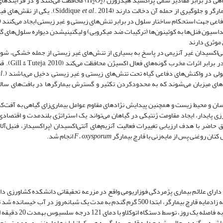
O
) محافظت می‌کنند و در فرآیندهای
2
2
 و جلوگیری از حمله آن دخالت دارند (Siddique
et al
., 2014). یکی از نقش‌های
 جهت استحکام ساختار سلول در برابر تنش‌های زیستی و غیر زیستی ایجاد می‌کنند (Quiroga
سیداسیون فنل‌ها به کوئینون‌ها (ترکیبات ضد میکروبی) و لیگنینی­شدن دیواره سلول‌های 
موثری دارند
ل آنتی‌اکسیدان غیر آنزیمی در پاسخ به بسیاری از تنش‌های غیر زیستی از جمله خشکی، شو
همچنین تنش‌های زیستی مانند آلودگی 
در واکنش‌های دفاعی گیاه تحت تنش‌های زیستی و غیر زیستی دخیل می‌باشند (Dallagnol
.,
l
وتئین‌های میزبان می‌شوند که به محدود­کردن تکثیر و گسترش بیمارگرها در بافت‌های سا
 ویژه به سلامتی انسان و محیط زیست و همچنین پیدایش نژادهای مقاوم عوامل بیماری‌زای گیاهی به آف
ی پایدار، ایجاد مقاومت ژنتیکی در گیاهان می‌تواند یک استراتژی بلندمدت و اقتصا
حاضر با هدف ارزیابی تغییرات فعالیت آنزیم‌های آنتی‌اکسیدان (پراکسیداز، فنیل‌آلانی
کتان روغنی پس از مایه‌زنی با قارچ بیمارگر
F. oxysporum
انجام شد.
ن دارای علائم بیماری پژمردگی فوزاریومی واقع در مزرعه تحقیقاتی دانشکده کشاورزی دا
(عج) رفسنجان جداسازی و سپس شناسایی شده بود، استفاده شد. به‌منظور تهیه زادمایه قارچ بیمارگر، ابتدا 500 گرم گندم به مدت یک شبانه
آب را داشته باشد. سپس، درون هر ارلن میزان 90 گرم گندم
 هود، دو تا سه حلقه میسیلیومی 1×1 سانتی‌متری از حاشیه پرگنه در حال رشد جدایه قارچ بیمارگر به هر یک از ارلن‌ها مایه‌زنی و به