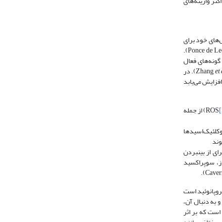
است. اکثر واریته‌های
‌های خود برای
مقابله با عوامل بیماری‌زا دارند. پس از تحریک گیاه توسط بیمارگر، ظرفیت دفاعی گیاه بالا می‌رود که این حالت به القای مقاومت تعبیر می‌شود (Ponce de Leon & Montesano, 2013).
ونه‌های فعال
et 
., 2013). در
افزایش می‌یابد
[
) از جمله
نوکلئیک‌اسیدها
وند
ان برای از بین­بردن
از، سوپراکسید
پروپانوئید است
 به دنبال آن،
ی است که بر اثر