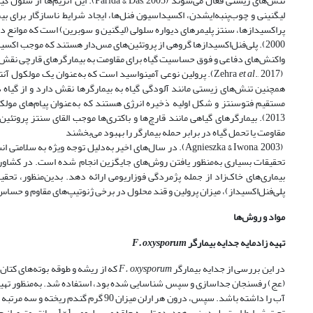
تنش‌های زیستی فعال می‌شوند (Parida & Das, 2005). این آنزیم‌ها از سلول گیاهی در برابر مقادیر سمی پراکسید هیدروژن (H
لیگنینی و چوب‌پنبه‌ای­شدن، اکسیداسیون فنل‌ها، ایجاد شرایط ناسازگار برای بیمارگر
پراکسیدازها، سنتز پلیمرهای دیواره سلولی (لیگنین و سوبرین) است که موانع دفاعی
2000). پلی‌فنل‌اکسیدازها گروهی از پروتئین‌های مس‌دار هستند که موجب اک
واکنش‌های دفاعی و فوق حساسیت گیاه برای مقاومت به بیمارگرهای قارچی نقش 
(Zehra
et al
., 2017). پرولین نوعی آمینواسید است که به‌عنوان یک مولکو
مستقیم فتوسنتز و شکل اولیه ذخیره انرژی هستند که به‌عنوان پیام‌های مولکولی 
2013). بیمارگرهای گیاهی مانند قارچ‌ها و باکتری‌ها موجب القای سنتز پر
مقاومت یا تحمل گیاه در برابر حمله بیمارگر را بهبود می‌بخشند
(Agnieszka & Iwona, 2003). در سال‌های اخیر به‌دلیل توجه
تحقیقات بسیاری به‌منظور یافتن روش‌های جایگزین انجام شده است. در کشاورز
بیماری‌های خاک‌زاد از جمله پژمردگی فوزاریومی ارائه دهد. بدین‌منظور، تحقیق 
پلی‌فنل‌اکسیداز)، میزان پرولین و قند محلول در برخی ژنوتیپ‌های مقاوم و حساس 
مواد و روش‌ها
تهیه زادمایه جدایه بیمارگر
F. oxysporum
در این بررسی از جدایه بیمارگر
F. oxysporum
که از ریشه و طوقه بوته‌های کتا
تحت شرایط استریل در زیر