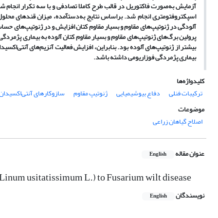
آزمایش به‌صورت فاکتوریل در قالب طرح کاملا تصادفی و با سه تکرار انجام شد. بدی
اسپکتروفتومتری انجام
شد.
براساس نتایج به‌دست
آمده،
میزان قندهای محلول 
آلودگی در ژنوتیپ‌های مقاوم و بسیار مقاوم کتان افزایش و در ژنوتیپ‌های ح
پرولین برگ‌های ژنوتیپ‌های مقاوم و بسیار مقاوم کتان آلوده به بیماری پژمردگی
بیشتر از ژنوتیپ‌های آلوده بود. بنابراین، افزایش فعالیت آنزیم‌های آنتی‌اکسی
بیماری پژمردگی فوزاریومی داشته باشد.
کلیدواژه‌ها
ترکیبات فنلی
دفاع بیوشیمیایی
ژنوتیپ مقاوم
سازوکارهای آنتی‌اکسیدان
موضوعات
اصلاح گیاهان زراعی
عنوان مقاله
English
 (Linum usitatissimum L.) to Fusarium wilt disease
نویسندگان
English