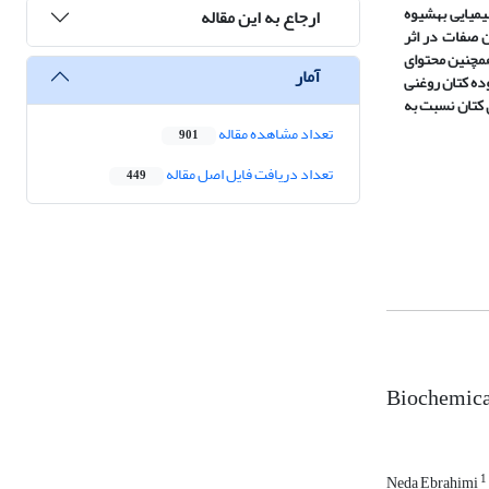
میایی به
شیوه
ارجاع به این مقاله
ن صفات در اثر
همچنین محتوای
آمار
وده کتان روغنی
ی کتان نسبت به
تعداد مشاهده مقاله
901
تعداد دریافت فایل اصل مقاله
449
Biochemical
1
Neda Ebrahimi