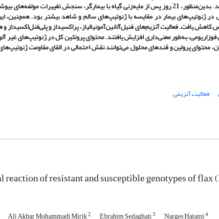
ن‌منظور، 21 روز
پس از مایه‌زنی گیاه با بیمارگر، سنجش تغییرات مولفه‌های بیوشی
در ژنوتیپ‌های بیمار در مقایسه با ژنوتیپ‌های سالم و شاهد بیشتر بود. همچنین، ای
ساس کاهش یافت.
فعالیت آنزیم‌های
فنیل‌آلانین‌آمونیالیاز، پراکسیداز و
پلی‌فنل‌اکسیداز و 
 فوزاریومی، به‌طور معنی‌داری افزایش یافتند. محتوای پروتئین کل در ژنوتیپ‌های غیر آل
دان، محتوای پرولین و قندهای محلول می‌توانند نقش احتمالی در القای مقاومت ژنوتیپ‌ها
فعالیت آنزیمی
 reaction of resistant and susceptible genotypes of flax
2
3
4
Ali Akbar Mohammadi Mirik
Ebrahim Sedaghati
Narges Hatami