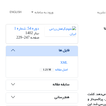
 نشریه
ورود به سامانه
ENGLISH
دوره 54، شماره 1
بهار 1402
صفحه
229-247
فایل ها
XML
اصل مقاله
1.21 M
سابقه مقاله
ش می‌دهد. کشت
هم رسانی
از، پراکسیداز و
ررسی شد. این