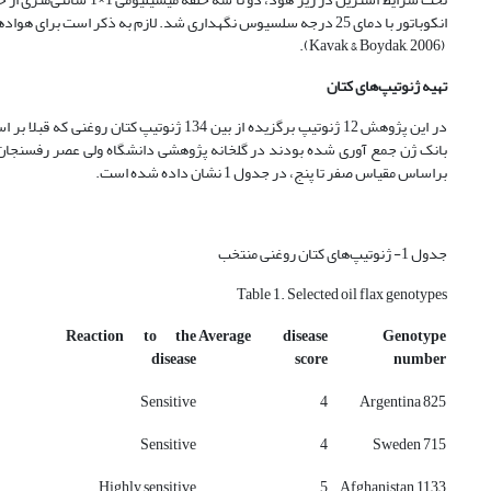
انکوباتور با دمای 25 درجه سلسیوس نگهداری شد. لازم به ذکر است برای هوادهی، جلوگیری از گلوله­شدن گندم و رشد یکنواخت قارچ، ارلن‌ها هر روز یک مرتبه تکان داده شدند
(Kavak & Boydak, 2006).
تهیه ژنوتیپ‌های کتان
در این پژوهش 12 ژنوتیپ برگزیده از بین 34
بانک ژن جمع آوری شده بودند در گلخانه پژوهشی دانشگاه ولی عصر رفسنجان م
براساس مقیاس صفر تا پنج، در جدول 1 نشان داده شده است.
جدول 1- ژنوتیپ‌های کتان روغنی منتخب
Table 1. Selected oil flax genotypes
Reaction to the
Average disease
Genotype
disease
score
number
Sensitive
4
Argentina 825
Sensitive
4
Sweden 715
Highly sensitive
5
Afghanistan 1133