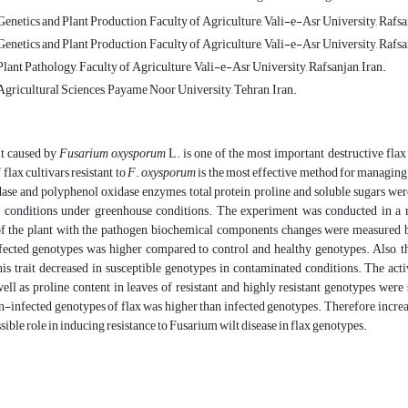
netics and Plant Production, Faculty of Agriculture, Vali-e-Asr University, Rafsan
netics and Plant Production, Faculty of Agriculture, Vali-e-Asr University, Rafsan
ant Pathology, Faculty of Agriculture, Vali-e-Asr University, Rafsanjan, Iran.
gricultural Sciences, Payame Noor University, Tehran, Iran.
t caused by
Fusarium oxysporum
L. is one of the most important destructive flax
 flax cultivars resistant to
F
.
oxysporum
is the most effective method for managing 
dase and polyphenol oxidase enzymes, total protein, proline and soluble sugars we
 conditions under greenhouse conditions. The experiment was conducted in a r
of the plant with the pathogen, biochemical components changes were measured 
fected genotypes was higher compared to control and healthy genotypes. Also, thi
is trait decreased in susceptible genotypes in contaminated conditions. The ac
ll as proline content in leaves of resistant and highly resistant genotypes were 
n-infected genotypes of flax was higher than infected genotypes. Therefore, increa
ssible role in inducing resistance to Fusarium wilt disease in flax genotypes.