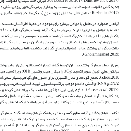
et al
., 2017; Dmitriev
et al
(de Borba
جدید کتان مقاومت متوسط تا بالایی نسبت به بیماری پژمردگی فوزاریومی نشان داد
(Rozhmina, 2017). با این حال، به‌دلیل وجود تنوع ژنتیکی بالا در جمعیت قارچی، خطر ابتلا به این بیماری همواره وجود دارد (Kanapin
گیاهان همواره در تعامل با عوامل بیماری‌زای موجود در محیط اطرافشان هستند.
واکنش‌های دفاعی القا شده‌ی گیاه ممکن است به‌صورت موضعی در محلی که تح
اکسیژن‌، فیتوآلکسین‌ها و ترکیباتی مانند سوبرین و لیگنین در محل آلودگی افزای
حالت دیگر، این واکنش‌ها در تمام اندام‌های گیاه تحریک­شده، القا می‌شوند (مقاو
(Gholamnezhad, 2019).
پس از حمله بیمارگر و تشخیص آن توسط گیاه، انفجار اکسیداتیو (یکی از اولین واکنش
مولکول‌های آنیون سوپراکسید (O
)، رادیکال هیدروکسیل (OH) و ‌پراکسید هیدروژن (H
2
Zhou, 2018). تجمع گونه‌های فعال اکسیژن برای سلول‌های گیاهی بسیار س
(DNA و RNA) واکنش داده و موجب پراکسیداسیون لیپید غشایی، تخریب پروتئین‌ها و رنگدانه‌ها، جهش DNA، مرگ سلولی و بروز واکنش فوق‌ حساسیت (HR
(Pareek
., 2017). علاوه‌براین، این مولکول‌ها مانند یک پیام عمل کرده و سازوکارهای دفاعی سلول‌های گیاهی را فعال می‌کنند (Wojtasik
et al
رادیکال‌های آزاد اضافی تولید­شده و کاهش اثرات مخرب شکل­های فعال اکسیژن 
دیسموتاز، آسکوربات پراکسیداز و کاتالاز) و غیر آنزیمی (مانند ترکیبات فنلی، گلوتاتیو
مکانیسم‌های دفاعی گیاه به‌طور گسترده در برهمکنش‌های مختلف گیاه-بیمارگر مور
که موجب سنتز بنزوئیک‌اسید، سالیسیلیک‌اسید و سایر ترکیبات فنلی وابسته به 
تقویت دفاع میزبان برای محدودسازی گسترش بیمارگر و محافظت از گیاه در برابر بیم