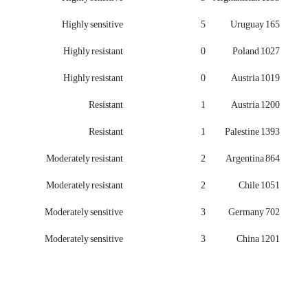
Highly sensitive
5
Uruguay 165
Highly resistant
0
Poland 1027
Highly resistant
0
Austria 1019
Resistant
1
Austria 1200
Resistant
1
Palestine 1393
Moderately resistant
2
Argentina 864
Moderately resistant
2
Chile 1051
Moderately sensitive
3
Germany 702
Moderately sensitive
3
China 1201