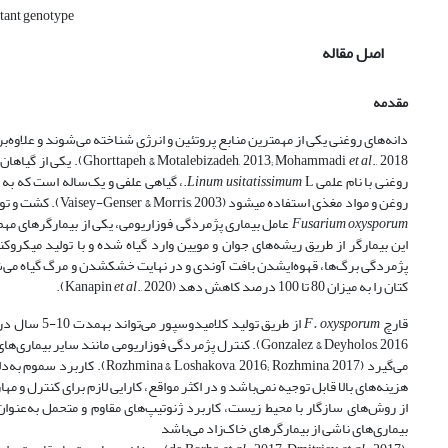
stant genotype
اصل مقاله
مقدمه
et al
Ghorttapeh & Motalebizadeh, 2013; Mohammadi
., 2018). یکی از
روغنی با نام علمی
L.، گیاهی علفی و یک‌ساله است که به تیره کتان (Linaceae) تعلق دارد (Parhizkar-Khajan
Linum usitatissimum
روغن و مواد مغذی استفاده می­شود (Vaisey-Genser & Morris, 2003). کشت و تولید کتان تحت تاثیر تنش‌های زیستی و غیر زیستی متعددی قرار می‌گیرد. در میان تنش‌های زیستی، قارچ
Fusarium oxysporum
عامل بیماری پژمردگی فوزاریومی، یکی از بیمارگرهای مهم کت
این بیمارگر از طریق ریشه‌های جوان و مویین وارد گیاه شده و با تولید میک
پژمردگی برگ‌ها، قهوه‌ای­شدن بافت آوندی و در نهایت خشک­شدن و مرگ گیاه می‌شو
کتان را به میزان 80 تا 100 درصد کاهش دهد (Kanapin
., 2020).
al
et
قارچ
F. oxysporum
Gonzalez & Deyholos, 2016). کنترل پژمردگی فوزاریومی مان
می‌گیرد (016; Rozhmina, 2017
از روش‌های سازگار با محیط زیست، کاربرد ژنوتیپ‌های مقاوم و متحمل به‌عنوا
بیماری‌های ناشی از بیمارگرهای خاک‌زاد می‌باشد