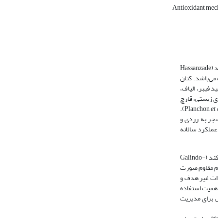
Antioxidant me
دانه‌های روغنی یکی از مهمترین منابع پروتئین و انرژی شناخته می‌شوند و علاوه­‌بر مصرف خوراکی، تولیدات آن‌ها به مصارف مختلف صنعتی، آرایشی و بهداشتی نیز می‌رسند (Hassanzade
 می‌باشد. کتان
ولید فیبر، الیاف،
., 2021).
et 
نجر به زردی و
د عملکرد سالانه
از طریق تولید کلامیدوسپور می‌تواند به­مدت 10-5 سال در خاک آلوده زنده بماند و در صورت عدم کنترل آن، آلودگی‌های مکرر را امکان‌پذیر می‌کند (Galindo-
ارقام مقاوم صورت
ای موجودات غیر هدف و
Sanchez-Martin & ). به‌علت وجود این مشکلات و اهمیت استفاده
ش برای مدیریت