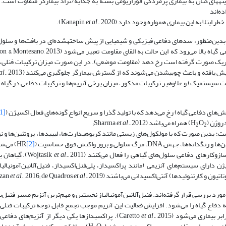
., 2017). میزان حساسیت یا مقاومت واریته‎های کتان به بیماری پژمردگی فوزاریومی بسته به جدایه‌/نژاد بیمارگر متفاوت 
ه‌اند
et al
., 2020).
 بدین‌منظور، سدهای دفاعی فیزیکی و شیمیایی از پیش ساخته­شده‌ای در بافت‌ها و سلول
ریک صورت گرفته است رخ دهد (مقاومت موضعی). در این صورت میزان ترکیبات فنلی، گ
ش یافته و باعث چوبی­شدن می‌شوند که از گسترش بیمارگر جلوگیری می‌کنند (Zhang
al
مت سیستمیک) و علاوه­بر ترکیبات مذکور، میزان برخی آنزیم‌ها و ترکیبات دفاعی در گیاه 
‌های دفاعی گیاه) رخ می‌دهد که با تولید گذرا و سریع انواع گونه‌های فعال اکسیژن (ROS
1]
O
) همراه می‌باشد (Sharma
., 2012;
et al
2
2
می است؛ بدین صورت ‌‌که با مولکول‌های زیستی مانند کربوهیدارت‌ها، لیپیدها، پروتئین‌ها و 
[2]
) می‌ش
et al
., 2011). گیاه
دارای سیستم‌های آنزیمی (مانند پراکسیداز، پلی‌فنل‌اکسیداز، فنیل‌آلانین‌آمونیالی
ن و کارتنوئیدها) آنتی‌اکسیدانی می‌باشند (Caverzan
., 2019).
et al
., 2016; de Quadros
et al
د بررسی قرار گرفته‌اند. فنیل‌آلانین‌آمونیالیاز نخستین و مهم‌ترین آنزیم مسیر فنیل‌
دفاع گیاه را می‌شود. افزایش فعالیت این آنزیم موجب تجمع قابل توجه ترکیبات فنلی و
اری می‌شود (Caretto
et al
., 2015). پراکسیدازها یکی دیگر از آنزیم‌های دفاع