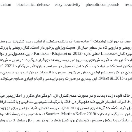
chanism
biochemical defense
enzyme activity
phenolic compounds
resi
 گیاهان روغنی و دارویی که در سطح جهان از اهمیت ویژه‌ای برخوردار است، کتان روغنی یا بزرک
et al
. 2012). این محصول برای ت
ان است که بر تولید و عملکرد این محصول در سراسر جهان تاثیر می‌گذارد (Planchon
al
روکنیدی در کل سیستم آوندی پخش می‌شود. سپس، با انسداد جریان آب و مواد مغذی م
د (Ma
al
et
., 2013). این بیماری در صورت وقوع اپیدمی و انجام آبیاری مداوم می‌توان
ند سایر بیماری‌های خاک‌زاد، اغلب از طریق ضدعفونی­کردن خاک با ترکیبات شیمیایی تدخینی و یا کشت 
Rozhmina & Loshakova, 2). کاربرد سموم به‌دلیل اثرات کشنده آن‌ها برای انسان و دام، خطرات زیست­محیطی، اثرات جانبی بر
هزینه‌های بالا قابل توجیه نمی‌باشد و در اکثر مواقع، کارایی لازم برای کنترل و مهار این بیمارگرها را ندارد (Keller, 2019
ن جایگزین یا مکمل سموم ، کم‌خطرترین، کم­هزینه‌ترین و در عین حال مطمئن‌ترین رو