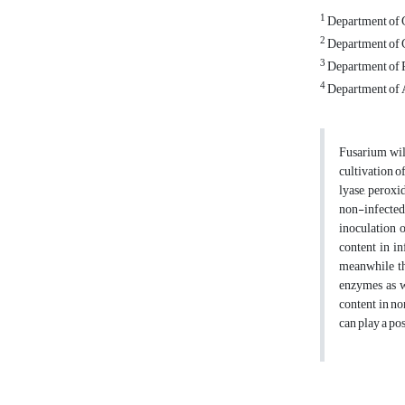
1
Department of Ge
2
Department of Ge
3
Department of Pl
4
Department of A
Fusarium wil
cultivation of
lyase, peroxi
non-infected
inoculation 
content in in
meanwhile th
enzymes as we
content in no
can play a po