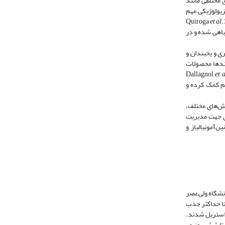
 مختلفی مانند
 فیزیولوژیکی مهم
et al
.,
گیاهی شده و در
ری و یخبندان و
گیاه به بیمارگرها نقش دارد و از گیاه در برابر اثرات مخرب گونه‌های فعال اکسیژن محافظت می‌کند (Gill & Tuteja, 2010). قندها محصولات
et a
لم کمک کرده و
ت‌کش‌های مختلف،
دی جهت مدیریت
ن‌آمونیالیاز و
نشگاه ولی‌عصر
‌روز در آب خیسانده شد تا حداکثر جذب
 ریخته و سه مرتبه به فاصله یک روز، توسط دستگاه اتوکلاو با دمای 121 درجه سلسیوس به­مدت 20 دقیقه استریل شدند.
 مدت پنج تا شش روز در