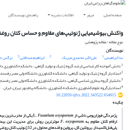
صفحه اصلی
مرور
اطلاعات نشریه
راهنمای نویسندگان
واکنش بیوشیمیایی ژنوتیپ‌های مقاوم و حساس کتان روغنی (Linum usitatissimum L) به بیماری پژمردگی فوزا
نوع مقاله : مقاله پژوهشی
نویسندگان
3
2
1
ندا ابراهیمی
علی اکبر محمدی میریک
ابراهیم صداقتی
نرگس حا
1
دانش آموخته کارشناسی ارشد گروه ژنتیک و تولید گیاهی ، دانشکده کشاورزی دان
2
استادیار گروه ژنتیک و تولید گیاهی، دانشکده کشاورزی دانشگاه ولی عصر رفسنجان
3
دانشیار گروه بیماری شناسی گیاهی، دانشکده کشاورزی دانشگاه ولی عصر رفسنجان
4
استادیارگروه علوم کشاورزی دانشکده کشاورزی، دانشگاه پیام نور تهران، ایران
10.22059/ijfcs.2022.343522.654915
چکیده
پژمردگی فوزاریومی ناشی از
Fusarium oxysporum
L.
یکی از مخرب‌ترین بیم
ارقام کتان مقاوم به
F. oxysporum
موثرترین روش برای مدیریت این بیمار
پلی‌فنل‌اکسیداز، پروتئین کل، پرولین و قندهای محلول در 12 ژنوتیپ کتان روغنی در حالت آلوده به بیماری پژمردگی فوزاریومی و عدم آلودگی (شاهد)