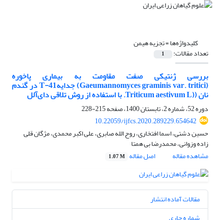
کلیدواژه‌ها =
تجزیه هیمن
تعداد مقالات:
1
بررسی ژنتیکی صفت مقاومت به بیماری پاخوره
(Gaeumannomyces graminis var. tritici) جدایهT-41 در گندم
نان ((Triticum aestivum L. با استفاده از روش تلاقی دای‌آلل
دوره 52، شماره 2، تابستان 1400، صفحه
215-228
10.22059/ijfcs.2020.289229.654642
حسین دشتی، اسما افتخاری، روح الله صابری، علی اکبر محمدی، مژگان قلی
زاده وزوانی، محمدرضا بی همتا
مشاهده مقاله
اصل مقاله
1.07 M
مقالات آماده انتشار
شماره جاری