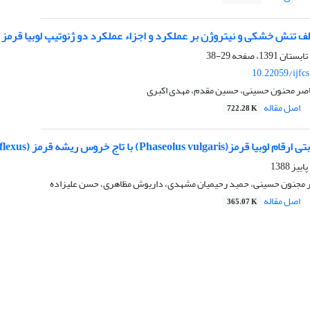
ف تنش خشکی و نیتروژن بر عملکرد و اجزاء عملکرد دو ژنوتیپ لوبیا قرمز
29-38
10.22059/ijfc
صر محنون حسینی، حسین مقدم، مهدی اکبری
اصل مقاله
722.28 K
با تاج خروس ریشه قرمز (Amaranthu retroflexus) با استفاده از مدل افت عملکرد
اصر مجنون حسینی، حمید رحیمیان مشهدی، داریوش مظاهری، حسن علیزاده
اصل مقاله
365.07 K