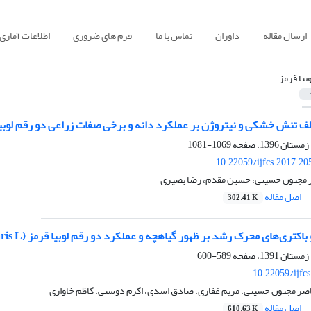
ارسال مقاله
داوران
تماس با ما
فرم های ضروری
اطلاعات آماری
وبیا قرمز
لف تنش خشکی و نیتروژن بر عملکرد دانه و برخی صفات زراعی دو رقم لوبیا
1069-1081
10.22059/ijfcs.2017.2
صر مجنون حسینی، حسین مقدم، رضا بصیری
اصل مقاله
302.41 K
کتری‌های محرک رشد بر ظهور گیاهچه و عملکرد دو رقم لوبیا قرمز (Phaseolus vulgaris L.)
589-600
10.22059/ijfc
صر مجنون حسینی، مریم غفاری، صادق اسدی، اکرم دوستی، کاظم خاوازی
اصل مقاله
610.63 K