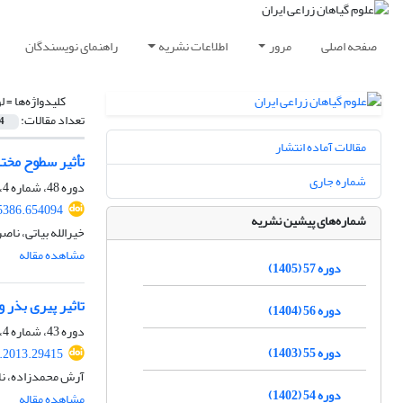
صفحه اصلی
مرور
اطلاعات نشریه
راهنمای نویسندگان
کلیدواژه‌ها =
ل
تعداد مقالات:
4
مقالات آماده انتشار
تأثیر سطوح مخت
شماره جاری
دوره 48، شماره 4، زمستان 1396، صفحه
05386.654094
شماره‌های پیشین نشریه
خیرالله بیاتی، نا
مشاهده مقاله
دوره 57 (1405)
تاثیر پیری بذر و با
دوره 56 (1404)
دوره 43، شماره 4، زمستان 1391، صفحه
دوره 55 (1403)
s.2013.29415
آرش محمدزاده، نا
دوره 54 (1402)
مشاهده مقاله