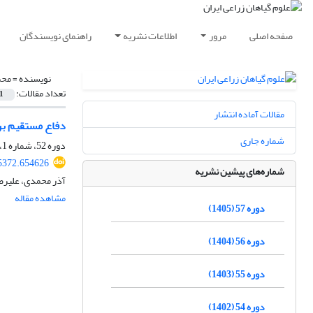
صفحه اصلی
مرور
اطلاعات نشریه
راهنمای نویسندگان
نویسنده =
محم
تعداد مقالات:
1
مقالات آماده انتشار
دفاع مستقیم برخی ارقام لوبیا (Phaseolus vulgaris) نس
شماره جاری
دوره 52، شماره 1، بهار 1400، صفحه
85372.654626
شماره‌های پیشین نشریه
آذر محمدی، علیرضا
مشاهده مقاله
دوره 57 (1405)
دوره 56 (1404)
دوره 55 (1403)
دوره 54 (1402)