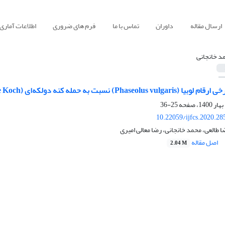
ارسال مقاله
داوران
تماس با ما
فرم های ضروری
اطلاعات آماری
د خانجانی
بت به حمله کنه دو‌لکه‌ای (Tetranychus urticae Koch.)
25-36
10.22059/ijfcs.2020.2
 طالعی، محمد خانجانی، رضا معالی امیری
اصل مقاله
2.04 M