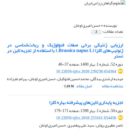
نویسنده =
حسن امیری اوغان
تعداد مقالات:
2
ارزیابی ژنتیکی برخی صفات فنولوژیک و ریخت‌شناسی در
ژنوتیپ‌های کلزا (Brassica napus L.) با استفاده از تجزیه لاین در
تستر
دوره 52، شماره 1، بهار 1400، صفحه
37-46
10.22059/ijfcs.2020.239238.654364
مهدیه ارشدی بیدگلی، محمدحسین فتوکیان، حسن امیری اوغان، بهرام علیزاده
مشاهده مقاله
اصل مقاله
1.69 M
تجزیه پایداری لاین‌های پیشرفته بهاره کلزا
دوره 50، شماره 1، بهار 1398، صفحه
171-179
10.22059/ijfcs.2018.253161.654450
ناصر مظهری روش، سید علی پیغمبری، حسن امیری اوغان