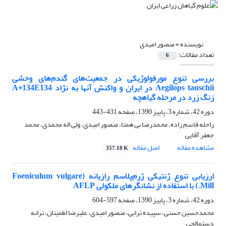
نویسنده =
منصور امیدی
تعداد مقالات:
6
بررسی تنوع مورفولوژیکی در جمعیت‌های گندم‌های وحشی
Aegilops tauschii در ایران و واکنش آنها به نژاد A+134E134
زنگ زرد در مرحله گیاهچه
دوره 42، شماره 3، پاییز 1390، صفحه
431-443
راحله قاسم زاده، محمدرضا بی همتا، منصور امیدی، ولی اله محمدی، محمد
جعفر آقایی
مشاهده مقاله
اصل مقاله
357.18 K
ارزیابی تنوع ژنتیکی ژرم‌پلاسم رازیانه (Foeniculum vulgare
Mill.) با استفاده از نشانگرهای ملکولی AFLP
دوره 42، شماره 3، پاییز 1390، صفحه
597-604
محمدحسین حسنی، سپیده ترابی، منصور امیدی، علیرضا اطمینان، ترانه
دستمالچی