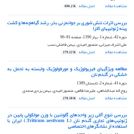
مشاهده مقاله
اصل مقاله
696.2 K
بررسی اثرات تنش شوری بر جوانه‌زنی بذر، رشد گیاهچه‌ها و کشت
پینه ژنوتیپ‎های کلزا
دوره 42، شماره 1، بهار 1390، صفحه
81-90
علی اشرف مهرابی، منصور امیدی، بهمن فاضلی نسب
مشاهده مقاله
اصل مقاله
279.22 K
مطالعه ویژگی‎های فیزیولوژیک و مورفولوژیک وابسته به تحمل به
خشکی در گندم نان
دوره 41، شماره 2، تابستان 1389
روح اله عبدالشاهی، علیرضا طالعی، منصور امیدی، بهمن یزدی صمدی
مشاهده مقاله
اصل مقاله
278.58 K
بررسی تنوع آللی زیر واحدهای گلوتنین با وزن مولکولی پایین در
ژنوتیپ‌های تجاری گندم‌ نان (Triticum aestivum L.) ایران با
استفاده از نشانگرهای اختصاصی