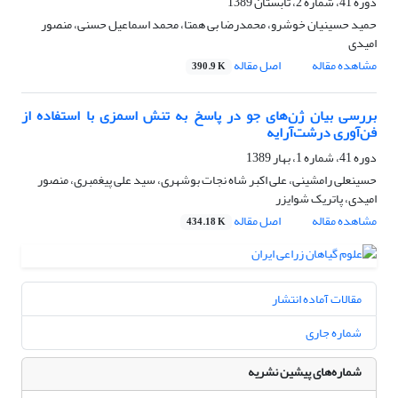
دوره 41، شماره 2، تابستان 1389
حمید حسینیان خوشرو، محمدرضا بی همتا، محمد اسماعیل حسنی، منصور
امیدی
مشاهده مقاله
اصل مقاله
390.9 K
بررسی بیان ژن‌های جو در پاسخ به تنش اسمزی با استفاده از
فن‌آوری درشت‌آرایه
دوره 41، شماره 1، بهار 1389
حسینعلی رامشینی، علی اکبر شاه نجات بوشهری، سید علی پیغمبری، منصور
امیدی، پاتریک شوایزر
مشاهده مقاله
اصل مقاله
434.18 K
مقالات آماده انتشار
شماره جاری
شماره‌های پیشین نشریه