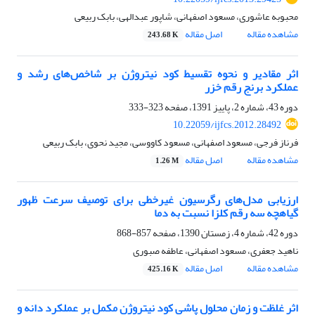
محبوبه عاشوری، مسعود اصفهانی، شاپور عبدالهی، بابک ربیعی
مشاهده مقاله
اصل مقاله
243.68 K
اثر مقادیر و نحوه تقسیط کود نیتروژن بر شاخص‌های رشد و
عملکرد برنج رقم خزر
دوره 43، شماره 2، پاییز 1391، صفحه
323-333
10.22059/ijfcs.2012.28492
فرناز فرجی، مسعود اصفهانی، مسعود کاووسی، مجید نحوی، بابک ربیعی
مشاهده مقاله
اصل مقاله
1.26 M
ارزیابی مدل‌های رگرسیون غیرخطی برای توصیف سرعت ظهور
گیاهچه سه رقم کلزا نسبت به دما
دوره 42، شماره 4، زمستان 1390، صفحه
857-868
ناهید جعفری، مسعود اصفهانی، عاطفه صبوری
مشاهده مقاله
اصل مقاله
425.16 K
اثر غلظت و زمان محلول پاشی کود نیتروژن مکمل بر عملکرد دانه و