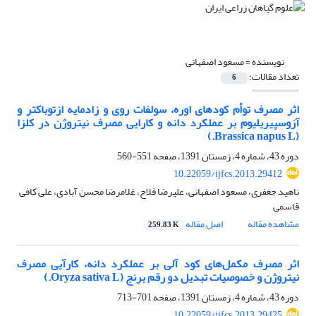
نویسنده =
مسعود اصفهانی
تعداد مقالات:
6
اثر مصرف توأم کودهای اوره، سولفات روی و زادمایه ازتوباکتر و
آزوسپیریلیوم بر عملکرد دانه و کارایی مصرف نیتروژن در کلزا
(Brassica napus L.)
دوره 43، شماره 4، زمستان 1391، صفحه
551-560
10.22059/ijfcs.2013.29412
ناهید جعفری، مسعود اصفهانی، علیرضا فلاح، غلامرضا محسن آبادی، علی کافی
قاسمی
مشاهده مقاله
اصل مقاله
259.83 K
اثر مصرف مکمل‌های کود آلی بر عملکرد دانه، کارآیی مصرف
نیتروژن و خصوصیات تبدیل دو رقم برنج (Oryza sativa L.)
دوره 43، شماره 4، زمستان 1391، صفحه
701-713
10.22059/ijfcs.2013.29425