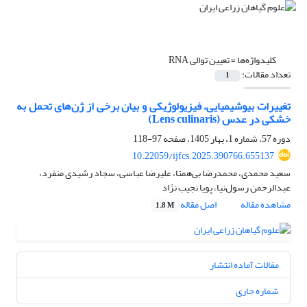
کلیدواژه‌ها =
تعیین توالی RNA
تعداد مقالات:
1
تغییرات بیوشیمیایی، فیزیولوژیکی و بیان برخی از ژن‌های تحمل به
خشکی در عدس (Lens culinaris)
دوره 57، شماره 1، بهار 1405، صفحه
97-118
10.22059/ijfcs.2025.390766.655137
سعید محمدی، محمدرضا بی‌همتا، علیرضا عباسی، سجاد رشیدی منفرد،
عبدالرحمن رسول‌نیا، پویا نجیب نژاد
مشاهده مقاله
اصل مقاله
1.8 M
مقالات آماده انتشار
شماره جاری