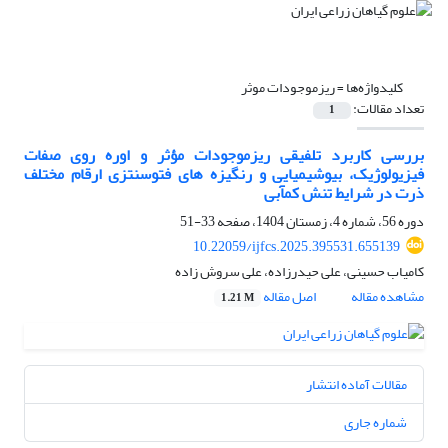
کلیدواژه‌ها =
ریزموجودات موثر
تعداد مقالات:
1
بررسی کاربرد تلفیقی ریزموجودات مؤثر و اوره روی صفات
فیزیولوژیک، بیوشیمیایی و رنگیزه ‏های فتوسنتزی ارقام مختلف
ذرت در شرایط تنش کم‏آبی
دوره 56، شماره 4، زمستان 1404، صفحه
33-51
10.22059/ijfcs.2025.395531.655139
کامیاب حسینی، علی حیدرزاده، علی سروش زاده
مشاهده مقاله
اصل مقاله
1.21 M
مقالات آماده انتشار
شماره جاری