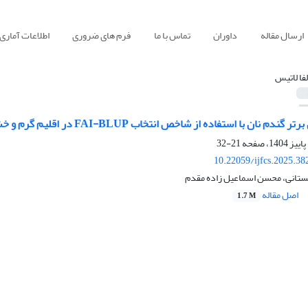
ارسال مقاله
داوران
تماس با ما
فرم های ضروری
اطلاعات آماری
لفا لاتیس
نان با استفاده از شاخص انتخاب FAI-BLUP در اقلیم گرم و خشک جنوب استان فارس
21-32
10.22059/ijfcs.2025.3
تانی، محسن اسماعیل زاده مقدم
اصل مقاله
1.7 M