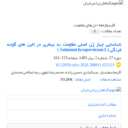
کلیدواژه‌ها =
ژن‌های مقاومت
تعداد مقالات:
1
شناسایی چهار ژن اصلی مقاومت به بیماری در لاین های گوجه
فرنگی (Solanum lycopersicum L.)
دوره 57، شماره 1، بهار 1405، صفحه
153-161
10.22059/ijfcs.2026.388811.655123
اکرم اسفندیار، عبدالهادی حسین زاده، محمدرضا نقوی، رضا صالحی محمدی
مشاهده مقاله
اصل مقاله
711.29 K
مقالات آماده انتشار
شماره جاری
شماره‌های پیشین نشریه