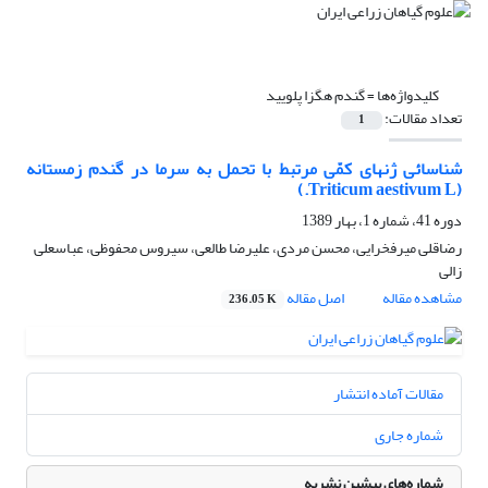
کلیدواژه‌ها =
گندم هگزا پلویید
تعداد مقالات:
1
شناسائی ژن‏های کمّی مرتبط با تحمل به سرما در گندم زمستانه
(Triticum aestivum L.)
دوره 41، شماره 1، بهار 1389
رضاقلی میرفخرایی، محسن مردی، علیرضا طالعی، سیروس محفوظی، عباسعلی
زالی
مشاهده مقاله
اصل مقاله
236.05 K
مقالات آماده انتشار
شماره جاری
شماره‌های پیشین نشریه