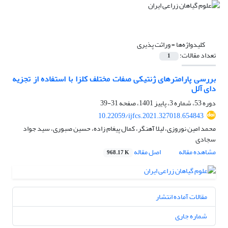
کلیدواژه‌ها =
وراثت­ پذیری
تعداد مقالات:
1
بررسی پارامترهای ژنتیکی صفات مختلف کلزا با استفاده از تجزیه
دای آلل
دوره 53، شماره 3، پاییز 1401، صفحه
31-39
10.22059/ijfcs.2021.327018.654843
محمد امین نوروزی، لیلا آهنگر، کمال پیغام زاده، حسین صبوری، سید جواد
سجادی
مشاهده مقاله
اصل مقاله
968.17 K
مقالات آماده انتشار
شماره جاری