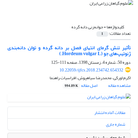
کلیدواژه‌ها =
جوانه‌زنی دانه گرده
تعداد مقالات:
1
تأثیر تنش گرمای انتهای فصل بر دانه گرده و توان دانه‌بندی
ژنوتیپ‌های جو (Hordeum vulgar L.)
دوره 50، شماره 4، زمستان 1398، صفحه
111-125
10.22059/ijfcs.2018.234742.654332
اکرم اورکی، محمدرضا سیاهپوش، افراسیات راهنما
مشاهده مقاله
اصل مقاله
994.89 K
مقالات آماده انتشار
شماره جاری
شماره‌های پیشین نشریه