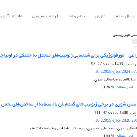
ارسال مقاله
داوران
تماس با ما
فرم های ضروری
اطلاعات آماری
نش غیر زیستی
 - مورفولوژیکی برای شناسایی ژنوتیپ‌های متحمل به خشکی در لوبیا چشم بلبلی (iculata L
77-93
10.22059/ijfcs.2024.3
ضا طالعی، رضا معالی امیری
اصل مقاله
1.26 M
ه تنش شوری در برخی ژنوتیپ‌های گندم نان با استفاده از شاخص‌های تحمل 
97-111
10.22059/ijfcs.2020.2
 معالی امیری، سید علی پیغمبری، محمد تقی طباطبایی، فاطمه دانشمند
اصل مقاله
1.64 M