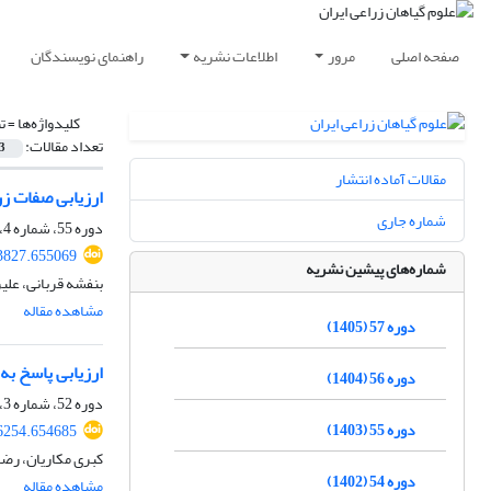
صفحه اصلی
مرور
اطلاعات نشریه
راهنمای نویسندگان
کلیدواژه‌ها =
ت
تعداد مقالات:
3
مقالات آماده انتشار
ارزیابی صفات زراعی
شماره جاری
دوره 55، شماره 4، زمستان 1403، صفحه
73827.655069
شماره‌های پیشین نشریه
بنفشه قربانی، علیر
مشاهده مقاله
دوره 57 (1405)
ارزیابی پاسخ ب
دوره 56 (1404)
دوره 52، شماره 3، پاییز 1400، صفحه
دوره 55 (1403)
96254.654685
کبری مکاریان، رضا
دوره 54 (1402)
مشاهده مقاله