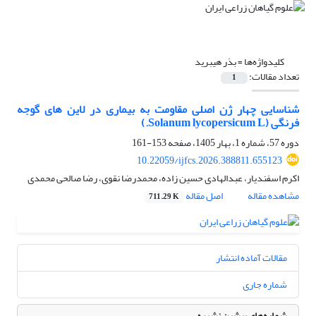
کلیدواژه‌ها =
بذر هیبرید
تعداد مقالات:
1
شناسایی چهار ژن اصلی مقاومت به بیماری در لاین های گوجه
فرنگی (Solanum lycopersicum L.)
دوره 57، شماره 1، بهار 1405، صفحه
153-161
10.22059/ijfcs.2026.388811.655123
اکرم اسفندیار، عبدالهادی حسین زاده، محمدرضا نقوی، رضا صالحی محمدی
مشاهده مقاله
اصل مقاله
711.29 K
مقالات آماده انتشار
شماره جاری
شماره‌های پیشین نشریه