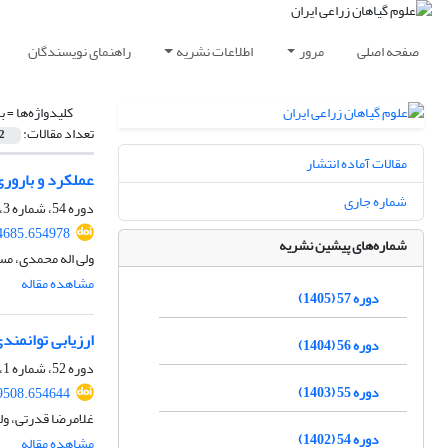
صفحه اصلی
مرور
اطلاعات نشریه
راهنمای نویسندگان
کلیدواژه‌ها =
ب
تعداد مقالات:
2
مقالات آماده انتشار
عملکرد و باروری هیبریدهای حاصل 
شماره جاری
دوره 54، شماره 3، پاییز 1402، صفحه
54685.654978
شماره‌های پیشین نشریه
ولی اله محمدی، م
مشاهده مقاله
دوره 57 (1405)
ارزیابی توانمندی ژنوتیپ‌های باز
دوره 56 (1404)
دوره 52، شماره 1، بهار 1400، صفحه
دوره 55 (1403)
89508.654644
غلامرضا قدرتی، ولی
دوره 54 (1402)
مشاهده مقاله