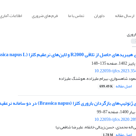
ارسال مقاله
داوران
تماس با ما
فرم های ضروری
اطلاعات آماری
اروری
از تلاقی R2000 و لاین‌های نرعقیم کلزا (Brassica napus L)
135-148
10.22059/ijfcs.2023.3
سعود شاهسواری، بهرام علیزاده، هوشنگ علیزاده
اصل مقاله
699.49 K
گردان باروری کلزا (Brassica napus) در دو سامانه نرعقیمی اوگورا و پولیما
87-99
10.22059/ijfcs.2020.2
 اله محمدی، حسن زینالی خانقاه، علیرضا شافعی نیا
اصل مقاله
1.78 M