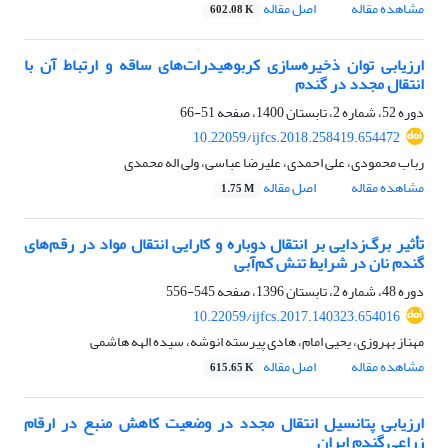
مشاهده مقاله
اصل مقاله
602.08 K
ارزیابی توان ذخیره‌سازی کربوهیدرات‌های ساقه و ارتباط آن با
انتقال مجدد در گندم
دوره 52، شماره 2، تابستان 1400، صفحه
51-66
10.22059/ijfcs.2018.258419.654472
رباب محمودی، علی احمدی، علیرضا عباسی، ولی اله محمدی
مشاهده مقاله
اصل مقاله
1.75 M
تأثیر برگ‌زدایی بر انتقال دوباره و کارایی انتقال مواد در رقم‌های
گندم نان در شرایط تنش کم‌آبی
دوره 48، شماره 2، تابستان 1396، صفحه
545-556
10.22059/ijfcs.2017.140323.654016
مهناز بهروزی، یحیی امام، هادی پیرسته انوشه، سیده الهه هاشمی
مشاهده مقاله
اصل مقاله
615.65 K
ارزیابی پتانسیل انتقال مجدد در وضعیت کاهش منبع در ارقام
زراعی گندم ایران