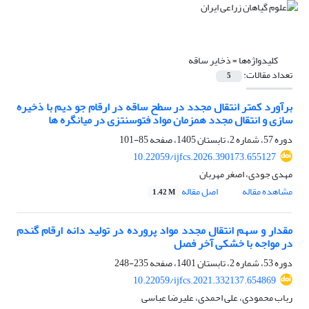
کلیدواژه‌ها =
ذخایر ساقه
تعداد مقالات:
5
برآورد کمتر انتقال مجدد در سطح ساقه در ارقام جو دیم با ذخیره
سازی و انتقال مجدد همزمان مواد فتوسنتزی در میانگره ها
دوره 57، شماره 2، تابستان 1405، صفحه
85-101
10.22059/ijfcs.2026.390173.655127
مهدی جودی، اصغر مهربان
مشاهده مقاله
اصل مقاله
1.42 M
مقدار و سهم انتقال مجدد مواد پرورده در تولید دانه ارقام گندم
در مواجه با خشکی آخر فصل
دوره 53، شماره 2، تابستان 1401، صفحه
235-248
10.22059/ijfcs.2021.332137.654869
رباب محمودی، علی احمدی، علیرضا عباسی