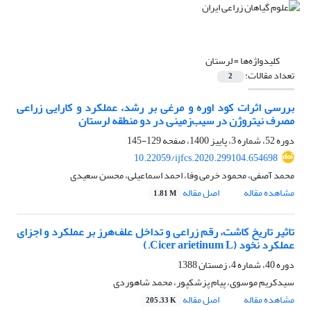
کلیدواژه‌ها =
لرستان
تعداد مقالات:
2
بررسی اثرات کود اوره و مرغی بر رشد، عملکرد و کارایی زراعی
مصرف نیتروژن در سیب‌زمینی در دو منطقه لرستان
دوره 52، شماره 3، پاییز 1400، صفحه
129-145
10.22059/ijfcs.2020.299104.654698
محمد آصفی، محمود خرمی وفا، احمد اسماعیلی، محسن سعیدی
مشاهده مقاله
اصل مقاله
1.81 M
تاثیر تاریخ کاشت، رقم زراعی و تداخل علف‌هرز بر عملکرد و اجزای
عملکرد نخود (Cicer arietinum L.)
دوره 40، شماره 4، زمستان 1388
سیدکریم موسوی، پیام پزشکپور، محمد شاهوردی
مشاهده مقاله
اصل مقاله
205.33 K