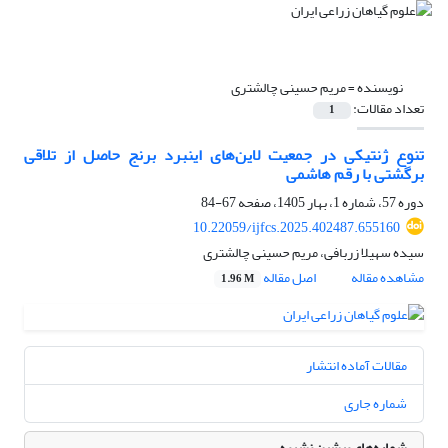
نویسنده =
مریم حسینی چالشتری
تعداد مقالات:
1
تنوع ژنتیکی در جمعیت لاین‌های اینبرد برنج حاصل از تلاقی
برگشتی با رقم هاشمی
دوره 57، شماره 1، بهار 1405، صفحه
67-84
10.22059/ijfcs.2025.402487.655160
سیده سهیلا زربافی، مریم حسینی چالشتری
مشاهده مقاله
اصل مقاله
1.96 M
مقالات آماده انتشار
شماره جاری
شماره‌های پیشین نشریه