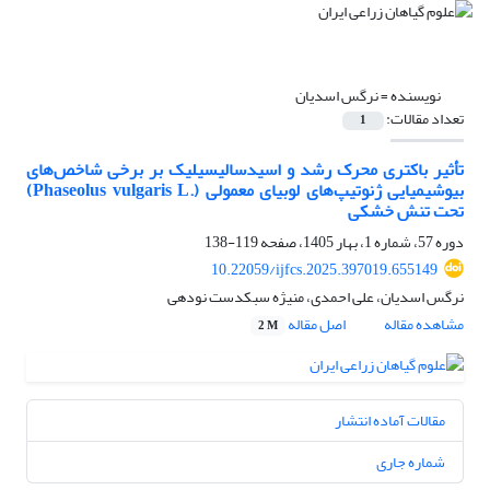
نویسنده =
نرگس اسدیان
تعداد مقالات:
1
تأثیر باکتری‌ محرک رشد و اسیدسالیسیلیک بر برخی شاخص‌های
بیوشیمیایی ژنوتیپ‌های لوبیای معمولی (.Phaseolus vulgaris L)
تحت تنش خشکی
دوره 57، شماره 1، بهار 1405، صفحه
119-138
10.22059/ijfcs.2025.397019.655149
نرگس اسدیان، علی احمدی، منیژه سبکدست نودهی
مشاهده مقاله
اصل مقاله
2 M
مقالات آماده انتشار
شماره جاری