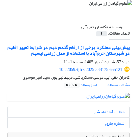
نویسنده =
کامران حقی آبی
تعداد مقالات:
1
پیش‌بینی عملکرد برخی از ارقام گندم دیم در شرایط تغییر اقلیم
در شهرستان خرم‌آباد با استفاده از مدل زراعی اپسیم
دوره 57، شماره 1، بهار 1405، صفحه
1-11
10.22059/ijfcs.2025.388175.655121
کامران حقی آبی، موسی مسکرباشی، مجید نبی پور، سید امیر موسوی
مشاهده مقاله
اصل مقاله
839.5 K
مقالات آماده انتشار
شماره جاری
شماره‌های پیشین نشریه