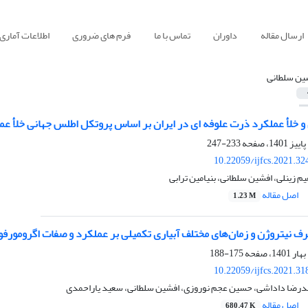
ارسال مقاله
داوران
تماس با ما
فرم های ضروری
اطلاعات آماری
ین سلطانی
و خلأ عملکرد ذرت علوفه ای در ایران بر اساس پروتکل اطلس جهانی خلأ عمل
233-247
10.22059/ijfcs.2021.3
م زینلی، افشین سلطانی، بنیامین ترابی
اصل مقاله
1.23 M
رف نیتروژن و زمان‌های مختلف آبیاری تکمیلی بر عملکرد و صفات اگرومورفو
175-188
10.22059/ijfcs.2021.3
رضا داداشی، حسین عجم نوروزی، افشین سلطانی، سعید یاراحمدی
اصل مقاله
680.47 K