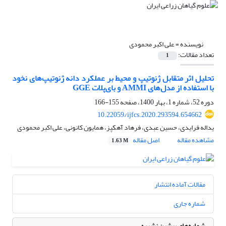
نویسنده =
علی اکبر محمودی
تعداد مقالات:
1
تحلیل اثر متقابل ژنوتیپ و محیط بر عملکرد دانه ژنوتیپ‌های نخود
با استفاده از مدل‌های AMMI و بای‌پلات GGE
دوره 52، شماره 1، بهار 1400، صفحه
155-166
10.22059/ijfcs.2020.293594.654662
یداله فرایدی، حسین عبدی، فرهاد آهکپز، همایون کانونی، علی اکبر محمودی
مشاهده مقاله
اصل مقاله
1.63 M
مقالات آماده انتشار
شماره جاری
شماره‌های پیشین نشریه