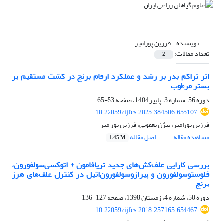
نویسنده =
فرزین پورامیر
تعداد مقالات:
2
اثر تراکم بذر بر رشد و عملکرد ارقام برنج در کشت مستقیم بر
بستر مرطوب
دوره 56، شماره 3، پاییز 1404، صفحه
53-65
10.22059/ijfcs.2025.384506.655107
فرزین پورامیر، بیژن یعقوبی، فرزین پورامیر
مشاهده مقاله
اصل مقاله
1.45 M
بررسی کارایی علف‌کش‌های جدید تریافامون + اتوکسی‌سولفورون،
فلوستوسولفورون و پیرازوسولفورون‌اتیل در کنترل علف‌های هرز
برنج
دوره 50، شماره 4، زمستان 1398، صفحه
127-136
10.22059/ijfcs.2018.257165.654467