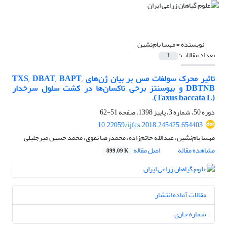
نویسنده =
مهسا بام‌نشین
تعداد مقالات:
1
تاثیر محرک سولفات مس بر بیان ژن‌های TXS, DBAT, BAPT,
DBTNB و بیوسنتز برخی تاکسان‌ها در کشت سلول سرخدار
(Taxus baccata L).
دوره 50، شماره 3، پاییز 1398، صفحه
51-62
10.22059/ijfcs.2018.245425.654403
مهسا بام‌نشین، عبدالله حاتم‌زاده، محمدرضا نقوی، محمد حسین میرجلیلی
مشاهده مقاله
اصل مقاله
899.09 K
مقالات آماده انتشار
شماره جاری