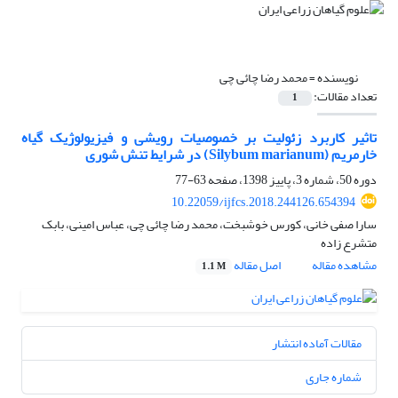
نویسنده =
محمد رضا چائی چی
تعداد مقالات:
1
تاثیر کاربرد زئولیت بر خصوصیات رویشی و فیزیولوژیک گیاه
خارمریم (Silybum marianum) در شرایط تنش شوری
دوره 50، شماره 3، پاییز 1398، صفحه
63-77
10.22059/ijfcs.2018.244126.654394
سارا صفی خانی، کورس خوشبخت، محمد رضا چائی چی، عباس امینی، بابک
متشرع زاده
مشاهده مقاله
اصل مقاله
1.1 M
مقالات آماده انتشار
شماره جاری