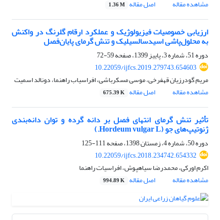
مشاهده مقاله
اصل مقاله
1.36 M
ارزیابی خصوصیات فیزیولوژیک و عملکرد ارقام گلرنگ در واکنش
به محلول‌پاشی اسیدسالسیلیک و تنش گرمای پایان‌فصل
دوره 51، شماره 3، پاییز 1399، صفحه
59-72
10.22059/ijfcs.2019.279743.654603
مریم گودرزیان قهفرخی، موسی مسکرباشی، افراسیاب راهنما، دونالد اسمیت
مشاهده مقاله
اصل مقاله
675.39 K
تأثیر تنش گرمای انتهای فصل بر دانه گرده و توان دانه‌بندی
ژنوتیپ‌های جو (Hordeum vulgar L.)
دوره 50، شماره 4، زمستان 1398، صفحه
111-125
10.22059/ijfcs.2018.234742.654332
اکرم اورکی، محمدرضا سیاهپوش، افراسیات راهنما
مشاهده مقاله
اصل مقاله
994.89 K