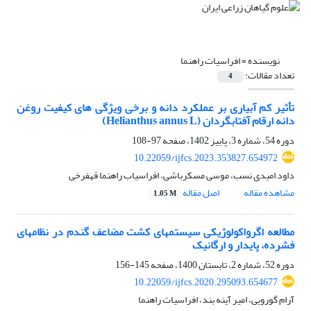
نویسنده =
افراسیات راهنما
تعداد مقالات:
4
تأثیر کم ‏آبیاری بر عملکرد دانه و برخی ویژگی‏ های کیفیت روغن
دانه ارقام آفتابگردان (Helianthus annus L)
دوره 54، شماره 3، پاییز 1402، صفحه
97-108
10.22059/ijfcs.2023.353827.654972
داود امیدی نسب، موسی مسکرباشی، افراسیاب راهنما قهفرخی
مشاهده مقاله
اصل مقاله
1.05 M
مطالعه اگرواکولوژیکی سیستم‏های کشت مضاعف گندم در نظام‏های
فشرده، پایدار و ارگانیک
دوره 52، شماره 2، تابستان 1400، صفحه
145-156
10.22059/ijfcs.2020.295093.654677
آرام گورویی، امیر آینه بند، افراسیات راهنما