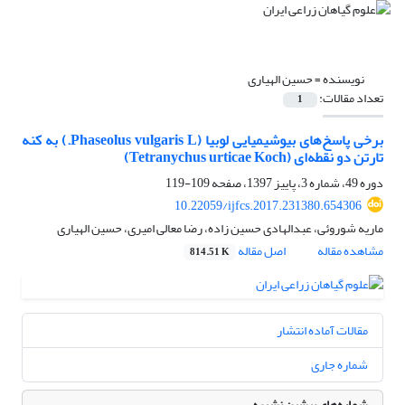
نویسنده =
حسین الهیاری
تعداد مقالات:
1
برخی پاسخ‌های بیوشیمیایی لوبیا (Phaseolus vulgaris L.) به کنه
تارتن دو نقطه‌ای (Tetranychus urticae Koch)
دوره 49، شماره 3، پاییز 1397، صفحه
109-119
10.22059/ijfcs.2017.231380.654306
ماریه شوروئی، عبدالهادی حسین زاده، رضا معالی امیری، حسین الهیاری
مشاهده مقاله
اصل مقاله
814.51 K
مقالات آماده انتشار
شماره جاری
شماره‌های پیشین نشریه