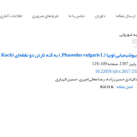
ارسال مقاله
داوران
تماس با ما
فرم های ضروری
اطلاعات آماری
یه شوروئی
Pha.) به کنه تارتن دو نقطه‌ای (Tetranychus urticae Koch)
109-119
10.22059/ijfcs.2017.2
الهادی حسین زاده، رضا معالی امیری، حسین الهیاری
اصل مقاله
814.51 K