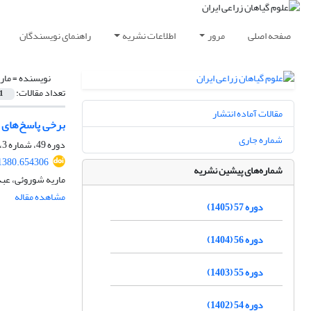
صفحه اصلی
مرور
اطلاعات نشریه
راهنمای نویسندگان
نویسنده =
مار
تعداد مقالات:
1
مقالات آماده انتشار
برخی پاسخ‌های بیوشیمیایی لوبیا (seolus vulgaris L
شماره جاری
دوره 49، شماره 3، پاییز 1397، صفحه
31380.654306
شماره‌های پیشین نشریه
ماریه شوروئی، عبد
مشاهده مقاله
دوره 57 (1405)
دوره 56 (1404)
دوره 55 (1403)
دوره 54 (1402)