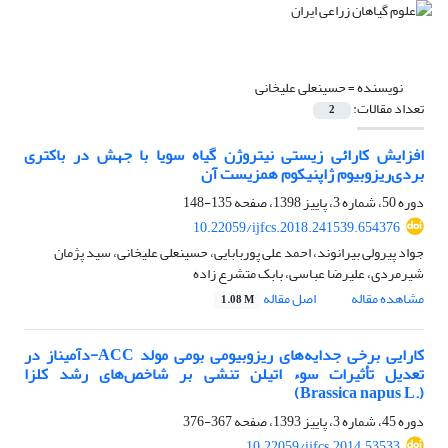
نویسنده =
حسینعلی علیخانی
تعداد مقالات:
2
افزایش کارائی زیستی نیتروژن گیاه سویا با جهش در باکتری
بردی‌ریزوبیوم ژاپنیکوم‌ همزیست آن
دوره 50، شماره 3، پاییز 1398، صفحه
135-148
10.22059/ijfcs.2018.241539.654376
جواد پیرولی بیرانوند، احمد علی پوربابایی، حسینعلی علیخانی، سید پژمان
شیرمردی، علیرضا عباسی، بابک متشرع زاده
مشاهده مقاله
اصل مقاله
1.08 M
کارایی برخی جدایه‌های ریزوبیومی بومی مولد ACC-دآمیناز در
تعدیل تأثیرات سوء اتیلن تنشی بر شاخص‌های رشد کلزا
(.Brassica napus L)
دوره 45، شماره 3، پاییز 1393، صفحه
367-376
10.22059/ijfcs.2014.53533