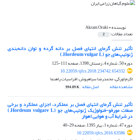
نویسنده =
Akram Oraki
تعداد مقالات:
2
تأثیر تنش گرمای انتهای فصل بر دانه گرده و توان دانه‌بندی
ژنوتیپ‌های جو (Hordeum vulgar L.)
دوره 50، شماره 4، زمستان 1398، صفحه
111-125
10.22059/ijfcs.2018.234742.654332
اکرم اورکی، محمدرضا سیاهپوش، افراسیات راهنما
مشاهده مقاله
اصل مقاله
994.89 K
تأثیر تنش گرمای انتهای فصل بر عملکرد، اجزای عملکرد و برخی
صفات مورفو-فنولوژیک ژنوتیپ‌های جو (Hordeum vulgare L.)
در شرایط آب و هوایی اهواز
دوره 47، شماره 1، بهار 1395، صفحه
29-40
10.22059/ijfcs.2016.63586